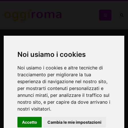
Frammenti, la personale
dello scultore Gerald
Noi usiamo i cookies
Siciliano
Noi usiamo i cookies e altre tecniche di
tracciamento per migliorare la tua
Tracce di percorsi di una vita degni di particolare attenzione
esperienza di navigazione nel nostro sito,
per mostrarti contenuti personalizzati e
annunci mirati, per analizzare il traffico sul
nostro sito, e per capire da dove arrivano i
nostri visitatori.
Accetto
Cambia le mie impostazioni