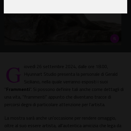
G
iovedì 26 settembre 2024, dalle ore 18.00,
Hyunnart Studio presenta la personale di Gerald
Siciliano, nella quale verranno esposti i suoi
"
Frammenti
". Si possono definire tali anche come dettagli di
una vita, "frammenti" appunto che diventano tracce di
percorsi degni di particolare attenzione per l'artista.
La mostra sarà anche un'occasione per rendere omaggio,
oltre al suo essere artista, all'autentica amicizia che lega da