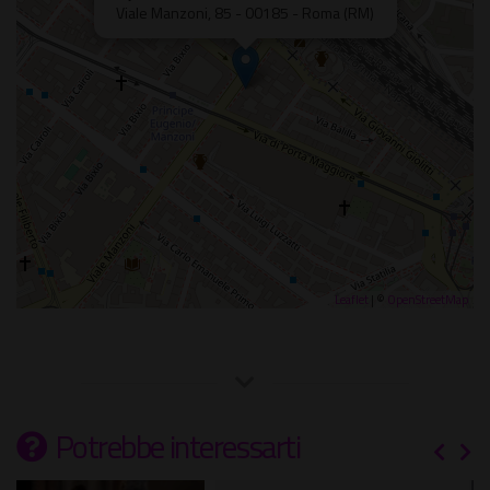
Viale Manzoni, 85 - 00185 - Roma (RM)
Leaflet
| ©
OpenStreetMap
Potrebbe interessarti