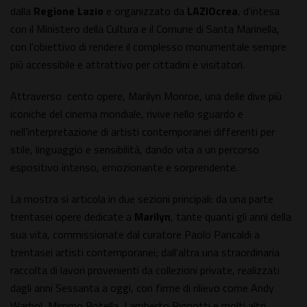
dalla
Regione Lazio
e organizzato da
LAZIOcrea
, d'intesa
con il Ministero della Cultura e il Comune di Santa Marinella,
con l'obiettivo di rendere il complesso monumentale sempre
più accessibile e attrattivo per cittadini e visitatori.
Attraverso cento opere, Marilyn Monroe, una delle dive più
iconiche del cinema mondiale, rivive nello sguardo e
nell'interpretazione di artisti contemporanei differenti per
stile, linguaggio e sensibilità, dando vita a un percorso
espositivo intenso, emozionante e sorprendente.
La mostra si articola in due sezioni principali: da una parte
trentasei opere dedicate a
Marilyn
, tante quanti gli anni della
sua vita, commissionate dal curatore Paolo Pancaldi a
trentasei artisti contemporanei; dall'altra una straordinaria
raccolta di lavori provenienti da collezioni private, realizzati
dagli anni Sessanta a oggi, con firme di rilievo come Andy
Warhol, Mimmo Rotella, Lamberto Pignotti e molti altri.