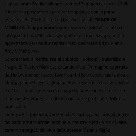
Per celebrare Marilyn Monroe, venerdì 5 giugno alle ore 20.30
è inoltre in programma un evento speciale con la prima
assoluta del 2026 dello spettacolo teatrale
"MARILYN
MONROE. Troppo bionda per essere creduta"
, scritto e
interpretato da Melania Giglio, attrice e mezzosoprano già
apprezzata per i suoi intensi ritratti dedicati a Édith Piaf e
Amy Winehouse.
Lo spettacolo restituisce al pubblico il volto più autentico e
fragile di Marilyn Monroe, andando oltre l'immagine costruita
da Hollywood per raccontare il conflitto interiore tra la diva e
Norma Jeane Baker, la giovane donna cresciuta tra solitudine
e difficoltà. Attraverso diari segreti, poesie inedite e lettere
mai spedite, emerge un ritratto intimo e profondo dell'icona
americana.
La regia è firmata da Daniele Salvo, tra i più autorevoli registi
del panorama teatrale nazionale, mentre tutti i brani musicali
saranno eseguiti dal vivo dalla stessa Melania Giglio.