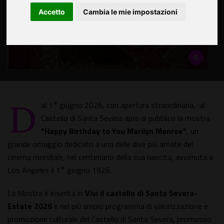
Accetto
Cambia le mie impostazioni
D
al 1° giugno 2026, con apertura straordinaria, al
Castello di Santa Severa apre al pubblico la mostra
"Happy Birthday to You Marilyn Monroe"
, un
grande omaggio dedicato a una delle dive più amate del
cinema mondiale, nel centenario della sua nascita, avvenuta a
Los Angeles il 1° giugno 1926.
La Mostra è inserita in
Vivi il castello di Santa Severa-
Estate 2026
e nel più ampio programma di valorizzazione e
promozione culturale del Castello di Santa Severa
,
promosso