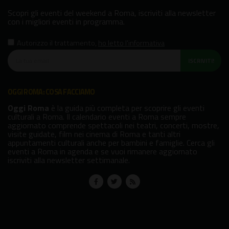
Scopri gli eventi del weekend a Roma, iscriviti alla newsletter
con i migliori eventi in programma.
Autorizzo il trattamento
,
ho letto l'informativa
ISCRIVITI!
OGGI ROMA: COSA FACCIAMO
Oggi Roma
è la guida più completa per scoprire gli eventi
culturali a Roma. Il calendario eventi a Roma sempre
aggiornato comprende spettacoli nei teatri, concerti, mostre,
visite guidate, film nei cinema di Roma e tanti altri
appuntamenti culturali anche per bambini e famiglie. Cerca gli
eventi a Roma in agenda e se vuoi rimanere aggiornato
iscriviti alla newsletter settimanale.