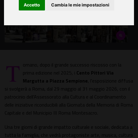
Accetto
Cambia le mie impostazioni
T
ornano, dopo il grande successo riscosso con la
prima edizione nel 2025, i
Cento Pittori Via
Margutta a Piazza Sempione
, l'esposizione diffusa
si svolgerà a Roma, dal 29 maggio al 31 maggio 2026, con il
patrocinio dell'Assessorato alla Cultura e al Coordinamento
delle iniziative riconducibili alla Giornata della Memoria di Roma
Capitale e del Municipio III Roma Montesacro.
Una tre giorni di grande impatto culturale e sociale, dedicata a
tutta la famiglia, che vedrà protagoniste arte, musica, cultura