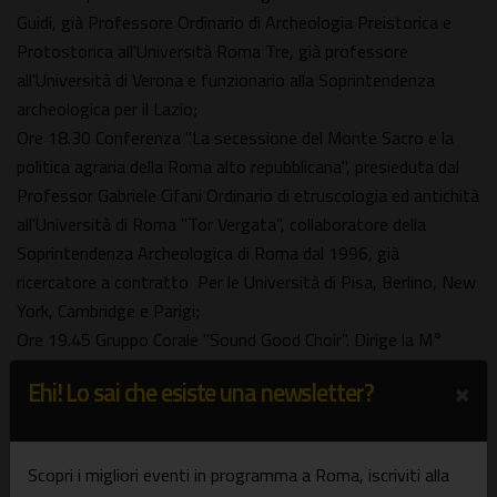
Guidi, già Professore Ordinario di Archeologia Preistorica e
Protostorica all'Università Roma Tre, già professore
all'Università di Verona e funzionario alla Soprintendenza
archeologica per il Lazio;
Ore 18.30 Conferenza "La secessione del Monte Sacro e la
politica agraria della Roma alto repubblicana", presieduta dal
Professor Gabriele Cifani Ordinario di etruscologia ed antichità
all'Università di Roma "Tor Vergata", collaboratore della
Soprintendenza Archeologica di Roma dal 1996, già
ricercatore a contratto Per le Università di Pisa, Berlino, New
York, Cambridge e Parigi;
Ore 19.45 Gruppo Corale "Sound Good Choir". Dirige la M°
Simona Sciacca;
×
Ehi! Lo sai che esiste una newsletter?
Domenica 31 maggio 2026
Ore 10-20 Visite ed attività libere durante tutta la giornata in
Scopri i migliori eventi in programma a Roma, iscriviti alla
piazza.