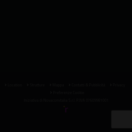
Location
Strutture
Mappa
Contatti & Pubblicità
Privacy
Preferenze Cookie
Iniziativa di
Novacomitalia S.r.l.
P.IVA 07609981001