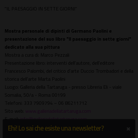
"IL PAESAGGIO IN SETTE GIORNI"
Mostra personale di dipinti di Germano Paolini e
presentazione del suo libro "Il paesaggio in sette giorni"
dedicato alla sua pittura
Mostra a cura di: Marco Pezzali
Presentazione libro: interventi dell'autore, dell'editore
Francesco Palombi, del critico d'arte Duccio Trombadori e della
storica dell'arte Marta Paolini
Luogo: Galleria della Tartaruga - presso Libreria Eli - viale
Somalia, 50/a - Roma 00199
Telefoni: 333 7909794 – 06 86211712
Sito web:
www.galleriadellatartaruga.com
E-mail:
info@galleriadellatartaruga.com
×
Ehi! Lo sai che esiste una newsletter?
Inaugurazione: venerdì 13 giugno 2025 ore 18:00
Durata della mostra: dal 13 giugno al 14 luglio 2025