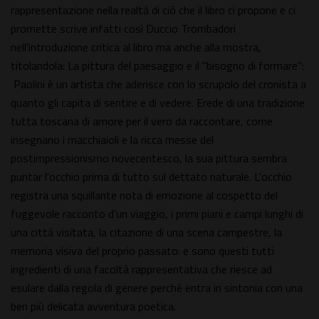
rappresentazione nella realtà di ciò che il libro ci propone e ci
promette scrive infatti così Duccio Trombadori
nell'introduzione critica al libro ma anche alla mostra,
titolandola: La pittura del paesaggio e il "bisogno di formare":
Paolini è un artista che aderisce con lo scrupolo del cronista a
quanto gli capita di sentire e di vedere. Erede di una tradizione
tutta toscana di amore per il vero da raccontare, come
insegnano i macchiaioli e la ricca messe del
postimpressionismo novecentesco, la sua pittura sembra
puntar l'occhio prima di tutto sul dettato naturale. L'occhio
registra una squillante nota di emozione al cospetto del
fuggevole racconto d'un viaggio, i primi piani e campi lunghi di
una città visitata, la citazione di una scena campestre, la
memoria visiva del proprio passato: e sono questi tutti
ingredienti di una facoltà rappresentativa che riesce ad
esulare dalla regola di genere perché entra in sintonia con una
ben più delicata avventura poetica.