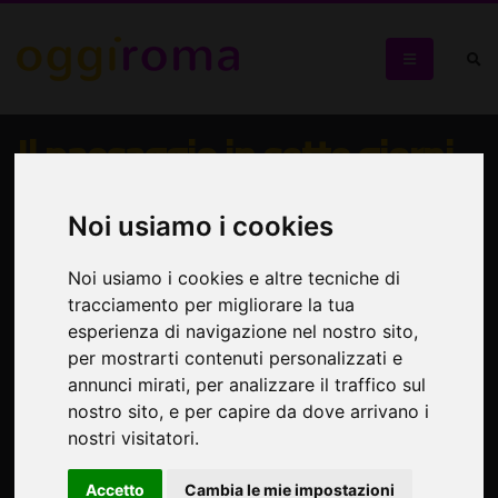
Il paesaggio in sette giorni -
Germano Paolini
Noi usiamo i cookies
Mostra personale di dipinti e presentazione del suo libro
Noi usiamo i cookies e altre tecniche di
tracciamento per migliorare la tua
esperienza di navigazione nel nostro sito,
per mostrarti contenuti personalizzati e
annunci mirati, per analizzare il traffico sul
nostro sito, e per capire da dove arrivano i
nostri visitatori.
Accetto
Cambia le mie impostazioni