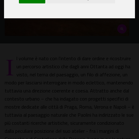
I
l volume è nato con l'intento di dare ordine e ricostruire
un percorso artistico che dagli anni Ottanta ad oggi ha
visto, nel tema del paesaggio, un filo di affezione, un
modo per lasciarsi interrogare in modo eclettico, mantenendo
tuttavia una direzione coerente e coesa. Attratto anche dal
contesto urbano – che ha indagato con progetti specifici di
mostre dedicate alle città di Praga, Roma, Verona e Napoli – è
tuttavia al paesaggio naturale che Paolini ha indirizzato le sue
più costanti ricerche artistiche, sicuramente condizionato
dalla peculiare posizione del suo atelier - fra i margini di