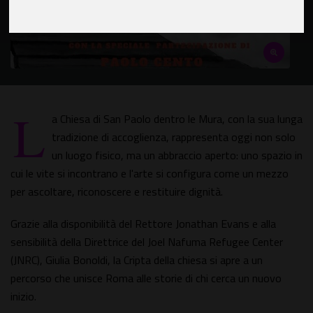
L
a Chiesa di San Paolo dentro le Mura, con la sua lunga
tradizione di accoglienza, rappresenta oggi non solo
un luogo fisico, ma un abbraccio aperto: uno spazio in
cui le vite si incontrano e l'arte si configura come un mezzo
per ascoltare, riconoscere e restituire dignità.
Grazie alla disponibilità del Rettore Jonathan Evans e alla
sensibilità della Direttrice del Joel Nafuma Refugee Center
(JNRC), Giulia Bonoldi, la Cripta della chiesa si apre a un
percorso che unisce Roma alle storie di chi cerca un nuovo
inizio.