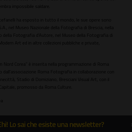
mbra impossibile saldare.
fanelli ha esposto in tutto il mondo, le sue opere sono
A., nel Museo Nazionale della Fotografia di Brescia, nella
ano della Fotografia d'Autore, nel Museo della Fotografia di
dern Art ed in altre collezioni pubbliche e private,
in Nord Corea" è inserita nella programmazione di Roma
dall'associazione Roma Fotografia in collaborazione con
ecittà, Stadio di Domiziano, Bresciani Visual Art, con il
 Capitale, promosso da Roma Culture.
ea
Ehi! Lo sai che esiste una newsletter?
menica dalle 10.30 alle 19.00