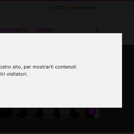
33,8°C
Cielo sereno
LTRI EVENTI ˅
CINEMA ˅
ostro sito, per mostrarti contenuti
ri visitatori.