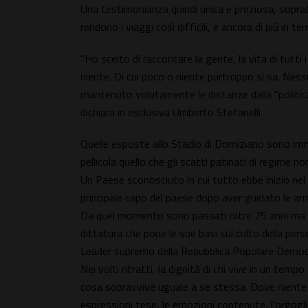
Una testimonianza quindi unica e preziosa, sopratt
rendono i viaggi così difficili, e ancora di più in ter
"Ho scelto di raccontare la gente, la vita di tutti 
niente. Di cui poco o niente purtroppo si sa. Ness
mantenuto volutamente le distanze dalla "politica
dichiara in esclusiva Umberto Stefanelli.
Quelle esposte allo Stadio di Domiziano sono imma
pellicola quello che gli scatti patinati di regime 
Un Paese sconosciuto in cui tutto ebbe inizio ne
principale capo del paese dopo aver guidato le ar
Da quel momento sono passati oltre 75 anni ma l
dittatura che pone le sue basi sul culto della pers
Leader supremo della Repubblica Popolare Democra
Nei volti ritratti, la dignità di chi vive in un tem
cosa sopravvive uguale a se stessa. Dove niente 
espressioni tese, le emozioni contenute, l'orgoglio