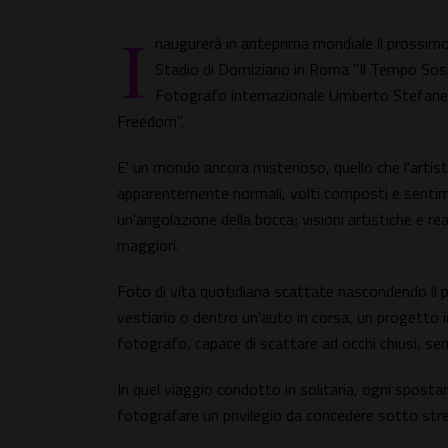
I
naugurerà in anteprima mondiale il prossimo
Stadio di Domiziano in Roma "Il Tempo Sospe
Fotografo internazionale Umberto Stefanel
Freedom".
E' un mondo ancora misterioso, quello che l'artis
apparentemente normali, volti composti e sentim
un'angolazione della bocca; visioni artistiche e rea
maggiori.
Foto di vita quotidiana scattate nascondendo il p
vestiario o dentro un'auto in corsa, un progetto in 
fotografo, capace di scattare ad occhi chiusi, sen
In quel viaggio condotto in solitaria, ogni spos
fotografare un privilegio da concedere sotto str