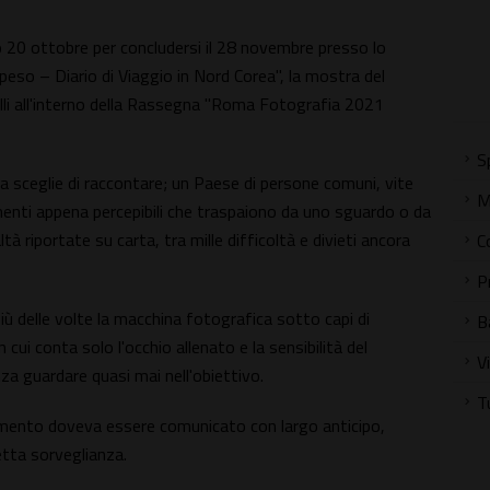
 20 ottobre per concludersi il 28 novembre presso lo
so – Diario di Viaggio in Nord Corea", la mostra del
li all'interno della Rassegna "Roma Fotografia 2021
S
ta sceglie di raccontare; un Paese di persone comuni, vite
M
enti appena percepibili che traspaiono da uno sguardo o da
ltà riportate su carta, tra mille difficoltà e divieti ancora
C
P
iù delle volte la macchina fotografica sotto capi di
B
cui conta solo l'occhio allenato e la sensibilità del
V
za guardare quasi mai nell'obiettivo.
T
tamento doveva essere comunicato con largo anticipo,
etta sorveglianza.