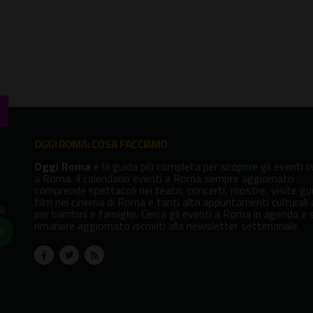
OGGI ROMA: COSA FACCIAMO
Oggi Roma
è la guida più completa per scoprire gli eventi cu
a Roma. Il calendario eventi a Roma sempre aggiornato
comprende spettacoli nei teatri, concerti, mostre, visite gu
film nei cinema di Roma e tanti altri appuntamenti culturali
va
per bambini e famiglie. Cerca gli eventi a Roma in agenda e 
rimanere aggiornato iscriviti alla newsletter settimanale.
!