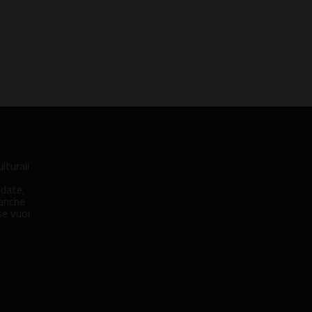
Contemporanea
Contemporane
lturali
idate,
 anche
se vuoi