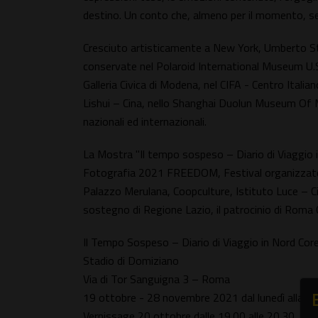
destino. Un conto che, almeno per il momento, se
Cresciuto artisticamente a New York, Umberto Ste
conservate nel Polaroid International Museum U.S.
Galleria Civica di Modena, nel CIFA - Centro Itali
Lishui – Cina, nello Shanghai Duolun Museum Of Mo
nazionali ed internazionali.
La Mostra "Il tempo sospeso – Diario di Viaggio 
Fotografia 2021 FREEDOM, Festival organizzato 
Palazzo Merulana, Coopculture, Istituto Luce – Cin
sostegno di Regione Lazio, il patrocinio di Roma
Il Tempo Sospeso – Diario di Viaggio in Nord Cor
Stadio di Domiziano
Via di Tor Sanguigna 3 – Roma
19 ottobre - 28 novembre 2021 dal lunedì alla do
Vernissage 20 ottobre dalle 19.00 alle 20.30