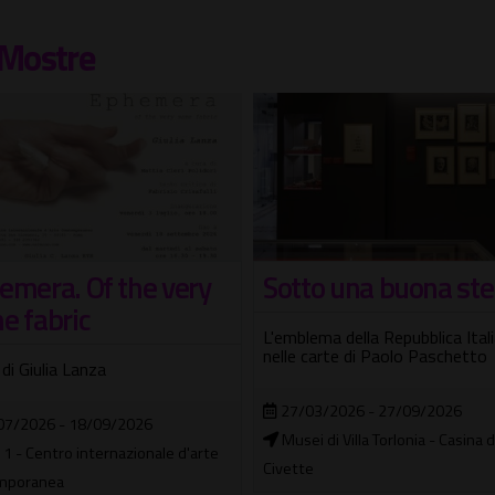
Mostre
to una buona stella
Risorsa Acqua
ema della Repubblica Italiana
Sezione tematica: Risorsa da
carte di Paolo Paschetto
salvaguardare: lo scioglimento 
ghiacci
03/2026 - 27/09/2026
15/07/2026 - 19/09/2026
i di Villa Torlonia - Casina delle
In città
e