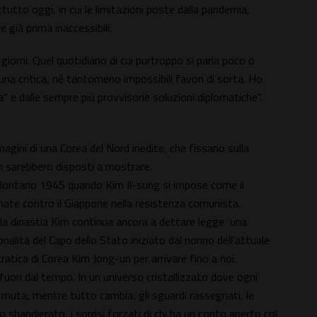
utto oggi, in cui le limitazioni poste dalla pandemia,
re già prima inaccessibili.
i giorni. Quel quotidiano di cui purtroppo si parla poco o
una critica, né tantomeno impossibili favori di sorta. Ho
" e dalle sempre più provvisorie soluzioni diplomatiche".
gini di una Corea del Nord inedite, che fissano sulla
non sarebbero disposti a mostrare.
l lontano 1945 quando Kim Il-sung si impose come il
mate contro il Giappone nella resistenza comunista.
a dinastia Kim continua ancora a dettare legge una
onalità del Capo dello Stato iniziato dal nonno dell'attuale
tica di Corea Kim Jong-un per arrivare fino a noi.
po fuori dal tempo. In un universo cristallizzato dove ogni
muta, mentre tutto cambia; gli sguardi rassegnati, le
 sbandierato, i sorrisi forzati di chi ha un conto aperto col