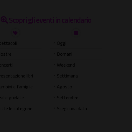
Scopri gli eventi in calendario
pettacoli
Oggi
ostre
Domani
oncerti
Weekend
resentazione libri
Settimana
ambini e famiglie
Agosto
isite guidate
Settembre
utte le categorie
Scegli una data