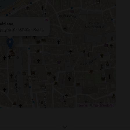
×
miziano
nguigna, 3 - 00186 - Roma
Leaflet
| ©
OpenStreetMap