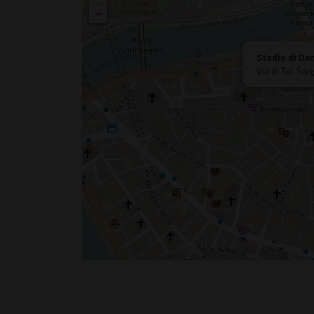
−
Stadio di Do
Via di Tor Sa