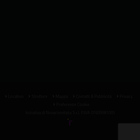
Location
Strutture
Mappa
Contatti & Pubblicità
Privacy
Preferenze Cookie
Iniziativa di
Novacomitalia S.r.l.
P.IVA 07609981001