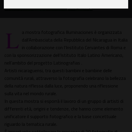
L
a mostra fotografica Illuminaciones è organizzata
dall’Ambasciata della Repubblica del Nicaragua in Italia
in collaborazione con l’Instituto Cervantes di Roma e
con la sponsorizzazione dell’Istituto Italo Latino Americano,
nell’ambito del progetto Latinografias .
Artisti nicaraguensi, tra questi bambini e bambine delle
comunità rurali, attraverso la fotografia celebrano la bellezza
della natura riflessa dalla luce, proponendo una riflessione
sulla vita nel mondo rurale.
In questa mostra si esporrà il lavoro di un gruppo di artisti di
differenti età, origini e tendenze, che hanno come elemento
unificatore il supporto fotografico e la base concettuale
riguardo la tematica rurale.
È importante sottolineare la presenza di 20 fotografie di