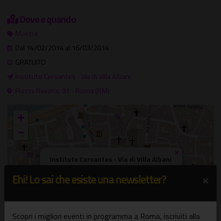
Dove e quando
Mostre
Dal 14/02/2014 al 16/03/2014
GRATUITO
Instituto Cervantes - Via di Villa Albani
Piazza Navona, 91 - Roma (RM)
+
−
×
Instituto Cervantes - Via di Villa Albani
Piazza Navona, 91 - Roma (RM)
×
Ehi! Lo sai che esiste una newsletter?
Scopri i migliori eventi in programma a Roma, iscriviti alla