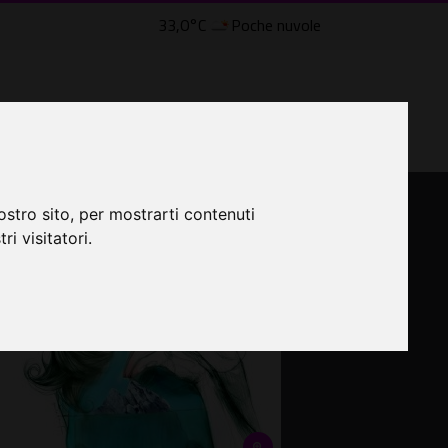
33,0°C
Poche nuvole
lle Civette
LTRI EVENTI ˅
CINEMA ˅
ostro sito, per mostrarti contenuti
ri visitatori.