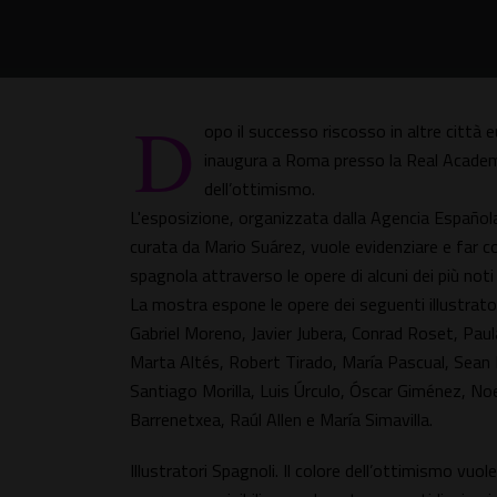
D
opo il successo riscosso in altre città 
inaugura a Roma presso la Real Academia
dell’ottimismo.
L'esposizione, organizzata dalla Agencia Española
curata da Mario Suárez, vuole evidenziare e far c
spagnola attraverso le opere di alcuni dei più not
La mostra espone le opere dei seguenti illustrator
Gabriel Moreno, Javier Jubera, Conrad Roset, Pau
Marta Altés, Robert Tirado, María Pascual, Sean M
Santiago Morilla, Luis Úrculo, Óscar Giménez, Noe
Barrenetxea, Raúl Allen e María Simavilla.
Illustratori Spagnoli. Il colore dell’ottimismo vuol