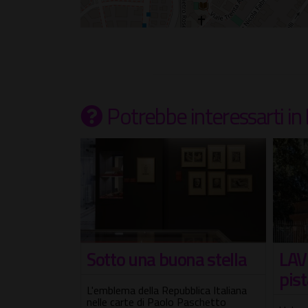
Potrebbe interessarti
in
a stella
LAVINIA - Quinto gusto
Lan
pistacchio e lampone
Foto
ica Italiana
coll
aschetto