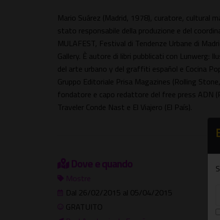
Mario Suárez (Madrid, 1978), curatore, cultural ma
stato responsabile della produzione e del coordin
MULAFEST, Festival di Tendenze Urbane di Madrid
Gallery. È autore di libri pubblicati con Lunwerg:
del arte urbano y del graffiti español e Cocina Pop
Gruppo Editoriale Prisa Magazines (Rolling Stone,
fondatore e capo redattore del free press ADN (Pl
Traveler Conde Nast e El Viajero (El País).
Dove e quando
S
Mostre
Dal 26/02/2015 al 05/04/2015
GRATUITO