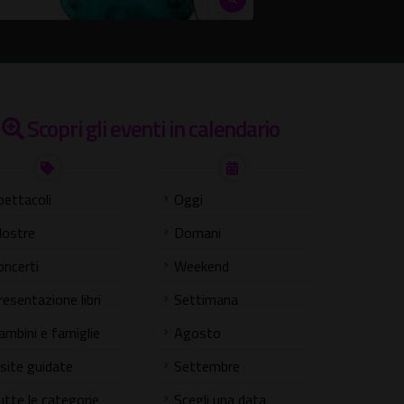
Scopri gli eventi in calendario
pettacoli
Oggi
ostre
Domani
oncerti
Weekend
resentazione libri
Settimana
ambini e famiglie
Agosto
isite guidate
Settembre
utte le categorie
Scegli una data