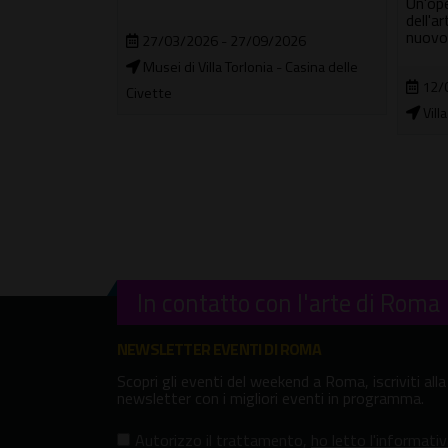
Un'opera e una performance
Paol
dell'artista Saa?dane Afif con un
nuovo gusto di gelato
2026
Una se
- Casina delle
all'in
12/06/2026 - 20/09/2026
Villa Borghese
14/
Muse
Borgh
In contatto con l'arte di Roma
NEWSLETTER EVENTI DI ROMA
Scopri gli eventi del weekend a Roma, iscriviti alla
newsletter con i migliori eventi in programma.
Autorizzo il trattamento
,
ho letto l'informati