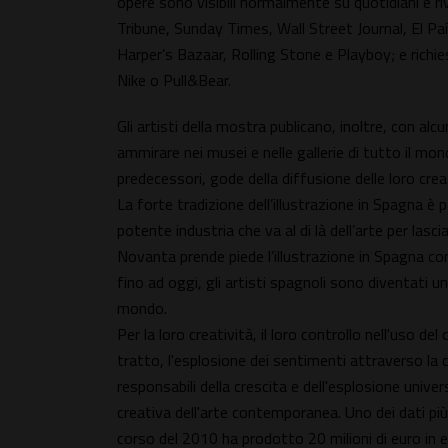
opere sono visibili normalmente su quotidiani e riv
Tribune, Sunday Times, Wall Street Journal, El Pa
Harper’s Bazaar, Rolling Stone e Playboy; e richie
Nike o Pull&Bear.
Gli artisti della mostra publicano, inoltre, con alcu
ammirare nei musei e nelle gallerie di tutto il mon
predecessori, gode della diffusione delle loro crea
La forte tradizione dell’illustrazione in Spagna è 
potente industria che va al di là dell’arte per lasc
Novanta prende piede l’illustrazione in Spagna con
fino ad oggi, gli artisti spagnoli sono diventati un
mondo.
Per la loro creatività, il loro controllo nell'uso de
tratto, l'esplosione dei sentimenti attraverso la ca
responsabili della crescita e dell'esplosione univ
creativa dell'arte contemporanea. Uno dei dati più ri
corso del 2010 ha prodotto 20 milioni di euro in 