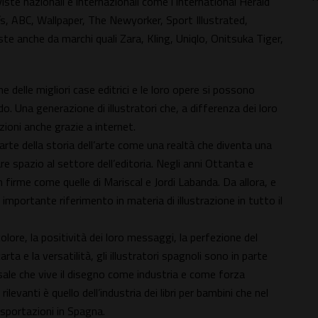
iste nazionali e internazionali come l'International Herald
ís, ABC, Wallpaper, The Newyorker, Sport Illustrated,
ste anche da marchi quali Zara, Kling, Uniqlo, Onitsuka Tiger,
ne delle migliori case editrici e le loro opere si possono
do. Una generazione di illustratori che, a differenza dei loro
zioni anche grazie a internet.
parte della storia dell’arte come una realtà che diventa una
iare spazio al settore dell’editoria. Negli anni Ottanta e
 firme come quelle di Mariscal e Jordi Labanda. Da allora, e
 importante riferimento in materia di illustrazione in tutto il
l colore, la positività dei loro messaggi, la perfezione del
rta e la versatilità, gli illustratori spagnoli sono in parte
ersale che vive il disegno come industria e come forza
levanti è quello dell’industria dei libri per bambini che nel
esportazioni in Spagna.