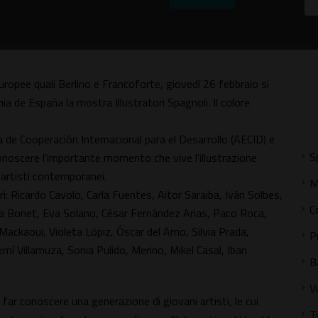
europee quali Berlino e Francoforte, giovedí 26 febbraio si
 de España la mostra Illustratori Spagnoli. Il colore
 de Cooperación Internacional para el Desarrollo (AECID) e
S
onoscere l’importante momento che vive l'illustrazione
i artisti contemporanei.
M
i: Ricardo Cavolo, Carla Fuentes, Aitor Saraiba, Iván Solbes,
C
la Bonet, Eva Solano, César Fernández Arias, Paco Roca,
ackaoui, Violeta Lópiz, Óscar del Amo, Silvia Prada,
P
mí Villamuza, Sonia Pulido, Merino, Mikel Casal, Iban
B
V
e far conoscere una generazione di giovani artisti, le cui
T