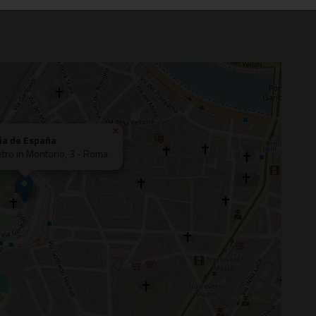
×
ia de España
etro in Montorio, 3 - Roma