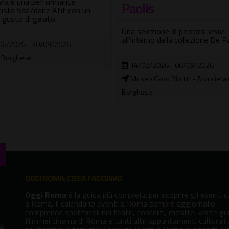
is
07/05/2026 - 07/09/2026
lezione di percorsi visivi
In città
terno della collezione De Paolis
02/2026 - 06/09/2026
o Carlo Bilotti - Aranciera di Villa
ese
OGGI ROMA: COSA FACCIAMO
Oggi Roma
è la guida più completa per scoprire gli eventi cu
a Roma. Il calendario eventi a Roma sempre aggiornato
comprende spettacoli nei teatri, concerti, mostre, visite gu
film nei cinema di Roma e tanti altri appuntamenti culturali
va