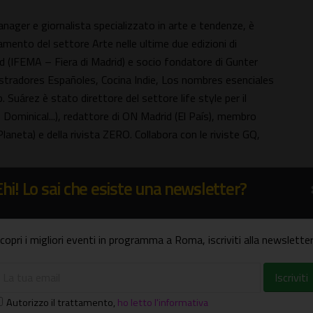
nager e giornalista specializzato in arte e tendenze, è
amento del settore Arte nelle ultime due edizioni di
 (IFEMA – Fiera di Madrid) e socio fondatore di Gunter
 Ilustradores Españoles, Cocina Indie, Los nombres esenciales
. Suárez è stato direttore del settore life style per il
 Dominical...), redattore di ON Madrid (El País), membro
aneta) e della rivista ZERO. Collabora con le riviste GQ,
Ehi! Lo sai che esiste una newsletter?
copri i migliori eventi in programma a Roma, iscriviti alla newsletter
Autorizzo il trattamento
,
ho letto l'informativa