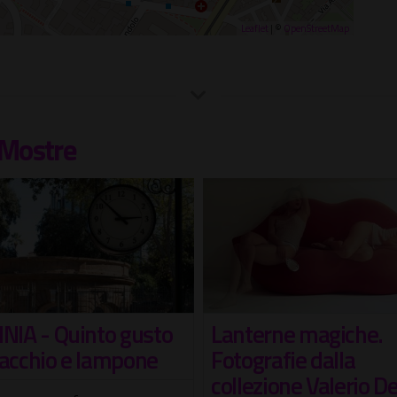
Leaflet
| ©
OpenStreetMap
Mostre
terne magiche.
Then / Now
grafie dalla
Mostra personale di Emanuele
ezione Valerio De
Napolitano, in arte Druid