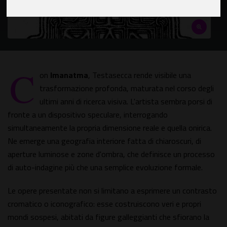
C
on
Imanatma
, Testasecca rende visibile una
trasformazione profonda, maturata nel corso degli
ultimi anni di ricerca visiva. L'artista sembra porsi di
fronte a un dispositivo speculare, interrogando
simultaneamente la propria dimensione reale e quella onirica.
Ne emerge una geografia interiore fatta di chiaroscuri, di
aperture luminose e zone d'ombra, che definisce un processo
di auto-indagine più che una semplice evoluzione formale.
Le opere presentate non si limitano a esprimere un contrasto
cromatico o iconografico: esse costruiscono veri e propri
mondi sospesi, abitati da figure galleggianti che sfiorano la