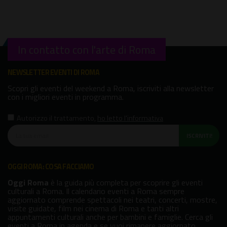
In contatto con l'arte di Roma
NEWSLETTER EVENTI DI ROMA
Scopri gli eventi del weekend a Roma, iscriviti alla newsletter
con i migliori eventi in programma.
Autorizzo il trattamento
,
ho letto l'informativa
ISCRIVITI!
OGGI ROMA: COSA FACCIAMO
Oggi Roma
è la guida più completa per scoprire gli eventi
culturali a Roma. Il calendario eventi a Roma sempre
aggiornato comprende spettacoli nei teatri, concerti, mostre,
visite guidate, film nei cinema di Roma e tanti altri
appuntamenti culturali anche per bambini e famiglie. Cerca gli
eventi a Roma in agenda e se vuoi rimanere aggiornato