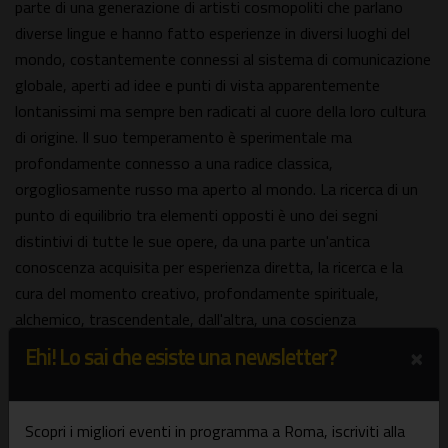
parte di una generazione di artisti cosmopoliti che parlano
diverse lingue e hanno fatto esperienze in diversi luoghi del
mondo, costantemente connessi al sistema di comunicazione
globale, aperti ad idee e punti di vista apparentemente
lontanissimi ma sempre ben radicati al cuore della loro cultura
di origine. Il suo temperamento è sperimentale ma
profondamente connesso a una radice classica,
orgogliosamente russo ma aperto al mondo. La ricerca di un
punto di equilibrio tra elementi opposti è uno dei segni
distintivi di tutte le sue opere, da una parte un'antica
conoscenza acquisita per esperienza diretta, la ricerca e la
cura del momento creativo, profondamente spirituale,
alchemico, trascendentale, dall'altra, una coscienza
ultramoderna, pop, iper-connessa alla rete globale, un
×
Ehi! Lo sai che esiste una newsletter?
universo di immagini e tecnologie che sono lo stato presente
dell'essere nel mondo. Il suo esordio è a Mosca nel 2006 con
un ciclo di opere acquisita nella collezione permanente del
Scopri i migliori eventi in programma a Roma, iscriviti alla