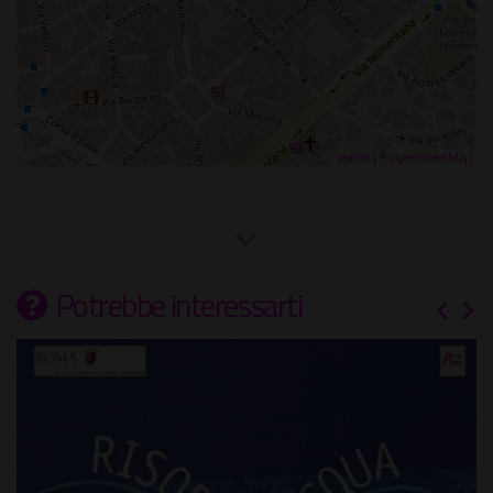
Leaflet
| ©
OpenStreetMap
Potrebbe interessarti