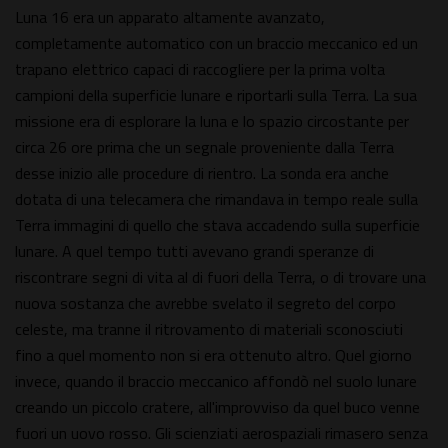
Luna 16 era un apparato altamente avanzato,
completamente automatico con un braccio meccanico ed un
trapano elettrico capaci di raccogliere per la prima volta
campioni della superficie lunare e riportarli sulla Terra. La sua
missione era di esplorare la luna e lo spazio circostante per
circa 26 ore prima che un segnale proveniente dalla Terra
desse inizio alle procedure di rientro. La sonda era anche
dotata di una telecamera che rimandava in tempo reale sulla
Terra immagini di quello che stava accadendo sulla superficie
lunare. A quel tempo tutti avevano grandi speranze di
riscontrare segni di vita al di fuori della Terra, o di trovare una
nuova sostanza che avrebbe svelato il segreto del corpo
celeste, ma tranne il ritrovamento di materiali sconosciuti
fino a quel momento non si era ottenuto altro. Quel giorno
invece, quando il braccio meccanico affondò nel suolo lunare
creando un piccolo cratere, all'improvviso da quel buco venne
fuori un uovo rosso. Gli scienziati aerospaziali rimasero senza