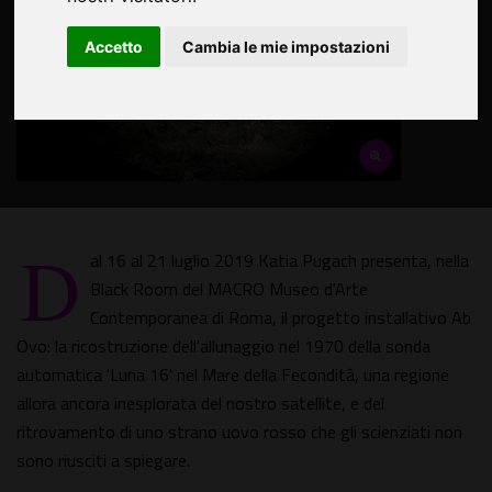
Accetto
Cambia le mie impostazioni
D
al 16 al 21 luglio 2019 Katia Pugach presenta, nella
Black Room del MACRO Museo d'Arte
Contemporanea di Roma, il progetto installativo Ab
Ovo: la ricostruzione dell'allunaggio nel 1970 della sonda
automatica 'Luna 16' nel Mare della Fecondità, una regione
allora ancora inesplorata del nostro satellite, e del
ritrovamento di uno strano uovo rosso che gli scienziati non
sono riusciti a spiegare.