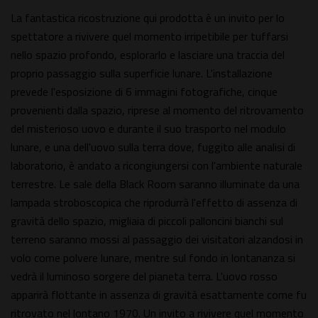
La fantastica ricostruzione qui prodotta è un invito per lo
spettatore a rivivere quel momento irripetibile per tuffarsi
nello spazio profondo, esplorarlo e lasciare una traccia del
proprio passaggio sulla superficie lunare. L'installazione
prevede l'esposizione di 6 immagini fotografiche, cinque
provenienti dalla spazio, riprese al momento del ritrovamento
del misterioso uovo e durante il suo trasporto nel modulo
lunare, e una dell'uovo sulla terra dove, fuggito alle analisi di
laboratorio, è andato a ricongiungersi con l'ambiente naturale
terrestre. Le sale della Black Room saranno illuminate da una
lampada stroboscopica che riprodurrà l'effetto di assenza di
gravità dello spazio, migliaia di piccoli palloncini bianchi sul
terreno saranno mossi al passaggio dei visitatori alzandosi in
volo come polvere lunare, mentre sul fondo in lontananza si
vedrà il luminoso sorgere del pianeta terra. L'uovo rosso
apparirà flottante in assenza di gravità esattamente come fu
ritrovato nel lontano 1970. Un invito a rivivere quel momento