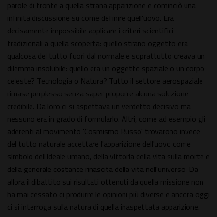
parole di fronte a quella strana apparizione e cominciò una
infinita discussione su come definire quell'uovo. Era
decisamente impossibile applicare i criteri scientifici
tradizionali a quella scoperta: quello strano oggetto era
qualcosa del tutto fuori dal normale e soprattutto creava un
dilemma insolubile: quello era un oggetto spaziale o un corpo
celeste? Tecnologia o Natura? Tutto il settore aerospaziale
rimase perplesso senza saper proporre alcuna soluzione
credibile. Da loro ci si aspettava un verdetto decisivo ma
nessuno era in grado di formularlo. Altri, come ad esempio gli
aderenti al movimento 'Cosmismo Russo' trovarono invece
del tutto naturale accettare l'apparizione dell'uovo come
simbolo dell'ideale umano, della vittoria della vita sulla morte e
della generale costante rinascita della vita nell'universo. Da
allora il dibattito sui risultati ottenuti da quella missione non
ha mai cessato di produrre le opinioni più diverse e ancora oggi
ci si interroga sulla natura di quella inaspettata apparizione.