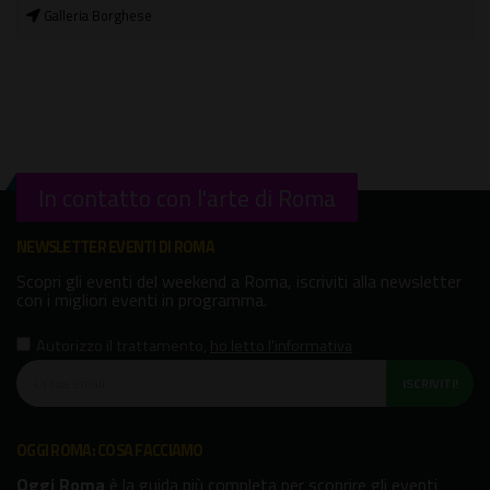
Galleria Borghese
In contatto con l'arte di Roma
NEWSLETTER EVENTI DI ROMA
Scopri gli eventi del weekend a Roma, iscriviti alla newsletter
con i migliori eventi in programma.
Autorizzo il trattamento
,
ho letto l'informativa
ISCRIVITI!
OGGI ROMA: COSA FACCIAMO
Oggi Roma
è la guida più completa per scoprire gli eventi