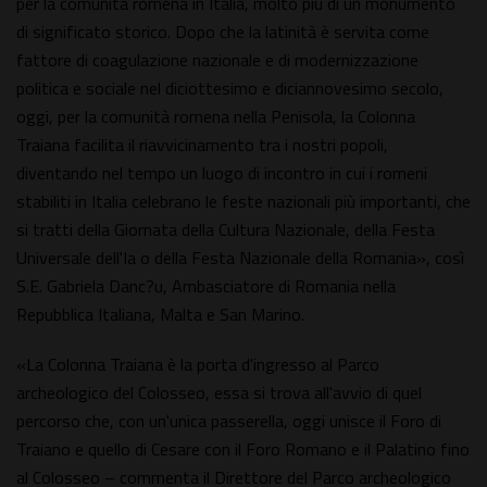
per la comunità romena in Italia, molto più di un monumento
di significato storico. Dopo che la latinità è servita come
fattore di coagulazione nazionale e di modernizzazione
politica e sociale nel diciottesimo e diciannovesimo secolo,
oggi, per la comunità romena nella Penisola, la Colonna
Traiana facilita il riavvicinamento tra i nostri popoli,
diventando nel tempo un luogo di incontro in cui i romeni
stabiliti in Italia celebrano le feste nazionali più importanti, che
si tratti della Giornata della Cultura Nazionale, della Festa
Universale dell'Ia o della Festa Nazionale della Romania», così
S.E. Gabriela Danc?u, Ambasciatore di Romania nella
Repubblica Italiana, Malta e San Marino.
«La Colonna Traiana è la porta d'ingresso al Parco
archeologico del Colosseo, essa si trova all'avvio di quel
percorso che, con un'unica passerella, oggi unisce il Foro di
Traiano e quello di Cesare con il Foro Romano e il Palatino fino
al Colosseo – commenta il Direttore del Parco archeologico