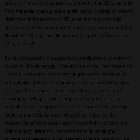
antica per la sua stessa collocazione tra le due biblioteche del
Foro imperiale, quella greca e quella latina; in tempi più recenti
idolatrata da Papi e sovrani d'Europa che non potendola
spostare, la fecero disegnare (Francesco I), calcare (Luigi XIV,
Napoleone III), replicare (Napoleone I), e perfino riconsacrare
(Papa Sisto V).
Per la realizzazione di questo racconto illustrato, avvolto nel
colore blu che riecheggia il Danubio ma anche l'interazione tra
Uomo e Tecnologia, hanno contribuito 20 tra istituzioni ed
enti pubblici e privati, che hanno garantito il prestito di più di
60 oggetti tra reperti, modelli, macchine, calchi e disegni.
Accompagna l'esposizione temporanea un regesto con i
pannelli e i testi di approfondimento corredato da immagini
inedite e soprattutto da un allegato bibliografico che
riassume le principali pubblicazioni scientifiche dedicate alla
Colonna degli ultimi anni, rappresentate da cataloghi di
mostre, miscellanee di studi, raccolte di saggi scientifici. Nel