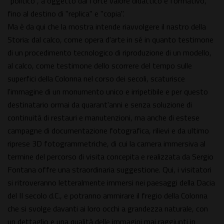
"politico", a oggetto dal forte valore didattico e formativo,
fino al destino di "replica" e "copia".
Ma è da qui che la mostra intende riavvolgere il nastro della
Storia: dal calco, come opera d'arte in sé in quanto testimone
di un procedimento tecnologico di riproduzione di un modello,
al calco, come testimone dello scorrere del tempo sulle
superfici della Colonna nel corso dei secoli, scaturisce
l'immagine di un monumento unico e irripetibile e per questo
destinatario ormai da quarant'anni e senza soluzione di
continuità di restauri e manutenzioni, ma anche di estese
campagne di documentazione fotografica, rilievi e da ultimo
riprese 3D fotogrammetriche, di cui la camera immersiva al
termine del percorso di visita concepita e realizzata da Sergio
Fontana offre una straordinaria suggestione. Qui, i visitatori
si ritroveranno letteralmente immersi nei paesaggi della Dacia
del II secolo d.C., e potranno ammirare il fregio della Colonna
che si svolge davanti ai loro occhi a grandezza naturale, con
un dettaglio e una qualità delle immagini mai raggiunti in