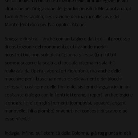
secoli addietro con la costruzione delle piramidi egizie, le viti
idrauliche per l'irrigazione dei giardini pensili di Mesopotamia, il
faro di Alessandria, l'estrazione dei marmi dalle cave del
Monte Pentelico per l'acropoli di Atene.
Spiega e illustra – anche con un taglio didattico – il processo
di costruzione del monumento, utilizzando modelli
ricostruttivi, non solo della Colonna stessa (tra tutti il
sommoscapo e la scala a chiocciola interna in sala 1:1
realizzati da Opera Laboratori Fiorentini), ma anche delle
macchine per il trascinamento e sollevamento dei blocchi
colossali, così come delle funi e dei sistemi di aggancio, in un
costante dialogo con le fonti letterarie, i reperti archeologici e
iconografici e con gli strumenti (compassi, squadre, argani,
manovelle, fili a piombo) rinvenuti nei contesti di scavo e ad
esse riferibili.
Indugia, infine, sull'eternità della Colonna, già raggiunta in età