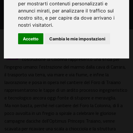
per mostrarti contenuti personalizzati e
annunci mirati, per analizzare il traffico sul
nostro sito, e per capire da dove arrivano i
nostri visitatori.
Accetto
Cambia le mie impostazioni
L
a Colonna di Traiano veniva inaugurata il 12 maggio
113 d.C., 1910 anni fa. Sin dalla sua progettazione e
costruzione la Colonna rappresentò una sfida per
l'ingegno umano: l'estrazione del marmo dalla cava di Carrara,
il trasporto via terra, via mare e via fiume, e infine la
lavorazione e posa in opera nel cantiere del Foro di Traiano
rappresentarono le tappe di un ardito processo ingegneristico
e tecnologico ancora oggi fonte di stupore e meraviglia.
Ma non basta, perché nel cantiere del Foro la Colonna, di lì a
poco avvolta in un fregio a spirale a celebrare le gloriose
campagne daciche dell'Optimus Princeps Traiano, venne
scavata per ricavare una scala a chiocciola e la struttura