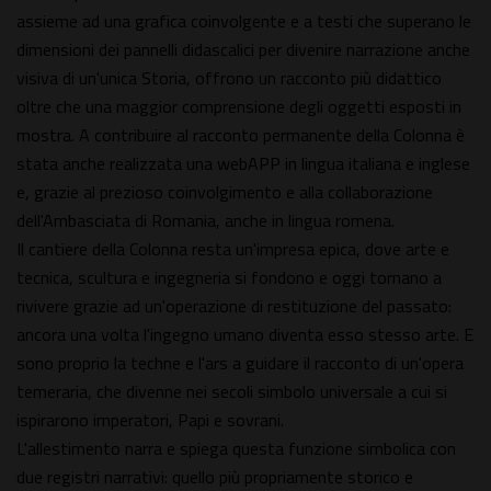
assieme ad una grafica coinvolgente e a testi che superano le
dimensioni dei pannelli didascalici per divenire narrazione anche
visiva di un'unica Storia, offrono un racconto più didattico
oltre che una maggior comprensione degli oggetti esposti in
mostra. A contribuire al racconto permanente della Colonna è
stata anche realizzata una webAPP in lingua italiana e inglese
e, grazie al prezioso coinvolgimento e alla collaborazione
dell'Ambasciata di Romania, anche in lingua romena.
Il cantiere della Colonna resta un'impresa epica, dove arte e
tecnica, scultura e ingegneria si fondono e oggi tornano a
rivivere grazie ad un'operazione di restituzione del passato:
ancora una volta l'ingegno umano diventa esso stesso arte. E
sono proprio la techne e l'ars a guidare il racconto di un'opera
temeraria, che divenne nei secoli simbolo universale a cui si
ispirarono imperatori, Papi e sovrani.
L'allestimento narra e spiega questa funzione simbolica con
due registri narrativi: quello più propriamente storico e