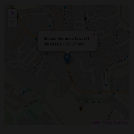
+
−
×
Museo Venanzo Crocetti
Via Cassia, 492 - Roma
Leaflet
| ©
OpenStreetMap