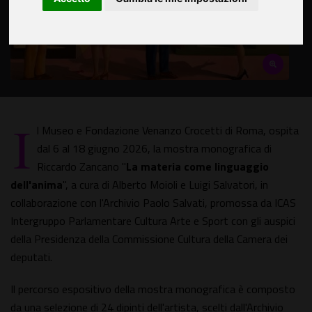
I
l Museo e Fondazione Venanzo Crocetti di Roma, ospita
dal 6 al 18 giugno 2026, la mostra monografica di
Riccardo Zancano "
La materia come linguaggio
dell'anima
", a cura di Alberto Moioli e Luigi Salvatori, in
collaborazione con l'Archivio Paolo Salvati, promossa da ICAS
Intergruppo Parlamentare Cultura Arte e Sport con gli auspici
della Presidenza della Commissione Cultura della Camera dei
deputati.
Il percorso espositivo della mostra monografica è composto
da una selezione di 24 dipinti dell'artista, scelti dall'Archivio