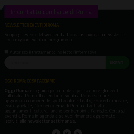
In contatto con l'arte di Roma
NEWSLETTER EVENTI DI ROMA
Scopri gli eventi del weekend a Roma, iscriviti alla newsletter
con i migliori eventi in programma.
Autorizzo il trattamento
,
ho letto l'informativa
ISCRIVITI!
OGGI ROMA: COSA FACCIAMO
Oggi Roma
è la guida più completa per scoprire gli eventi
culturali a Roma. Il calendario eventi a Roma sempre
aggiornato comprende spettacoli nei teatri, concerti, mostre,
visite guidate, film nei cinema di Roma e tanti altri
appuntamenti culturali anche per bambini e famiglie. Cerca gli
eventi a Roma in agenda e se vuoi rimanere aggiornato
iscriviti alla newsletter settimanale.