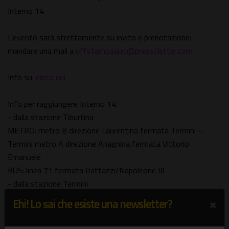
Interno 14
L'evento sarà strettamente su invito e prenotazione:
mandare una mail a
uffstampaaiac@presstletter.com
Info su:
clicca qui
Info per raggiungere Interno 14:
- dalla stazione Tiburtina
METRO: metro B direzione Laurentina fermata Termini –
Termini metro A direzione Anagnina fermata Vittorio
Emanuele
BUS: linea 71 fermata Rattazzi/Napoleone III
- dalla stazione Termini
METRO: metro A direzione Anagnina fermata Vittorio
×
Ehi! Lo sai che esiste una newsletter?
Emanuele
BUS: linea 360 oppure 649 fermata Carlo Alberto