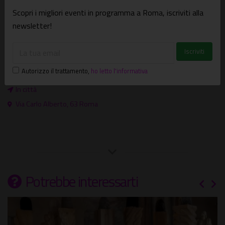
Scopri i migliori eventi in programma a Roma, iscriviti alla
newsletter!
Dove e quando
Mostre
Dal 25/09/2013 al 09/10/2013
Autorizzo il trattamento
,
ho letto l'informativa
GRATUITO
SERALE
In città
Via Carlo Alberto, 63 Roma
Potrebbe interessarti