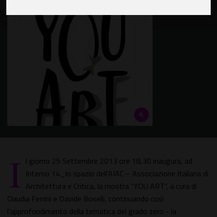
I
l giorno 25 Settembre 2013 ore 18,30 inaugura, ad
Interno 14_lo spazio dell’AIAC – Associazione Italiana di
Architettura e Critica, la mostra “YOU ART”, a cura di
Claudia Ferrini e Davide Boselli, continuando così
l’approfondimento della tematica del grado zero - la