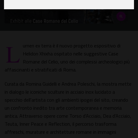
L
umen ex terra è il nuovo progetto espositivo di
Helidon Xhixha ospitato nelle suggestive Case
Romane del Celio, uno dei complessi archeologici più
affascinanti e stratificati di Roma.
Curata da Romina Guidelli e Andrea Poleschi, la mostra mette
in dialogo le iconiche sculture in acciaio inox lucidato a
specchio dell'artista con gli ambienti ipogei del sito, creando
un confronto inedito tra arte contemporanea e memoria
antica. Attraverso opere come Torso d'Acciaio, Dea d'Acciaio,
Teuta, Inner Peace e Reflection, il percorso trasforma
affreschi, murature e architetture romane in immagini