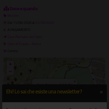
Dove e quando
Mostre
Dal 11/06/2026 al
27/09/2026
A PAGAMENTO
Case Romane del Celio
Clivo di Scauro - Roma
Centro
+
−
×
Case Romane del Celio
Clivo di Scauro - Roma
×
Ehi! Lo sai che esiste una newsletter?