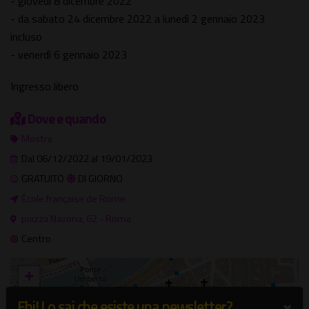
- giovedì 8 dicembre 2022
- da sabato 24 dicembre 2022 a lunedì 2 gennaio 2023
incluso
- venerdì 6 gennaio 2023
Ingresso libero
Dove e quando
Mostre
Dal 06/12/2022 al 19/01/2023
GRATUITO
DI GIORNO
École française de Rome
piazza Navona, 62 - Roma
Centro
+
−
×
Ehi! Lo sai che esiste una newsletter?