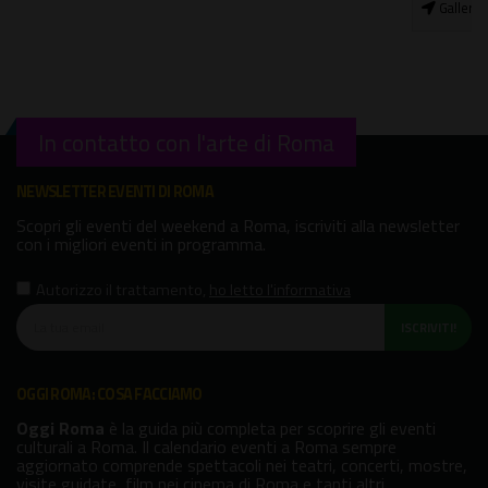
Galleria Nazionale d'Arte Moderna e Contemporanea
In contatto con l'arte di Roma
NEWSLETTER EVENTI DI ROMA
Scopri gli eventi del weekend a Roma, iscriviti alla newsletter
con i migliori eventi in programma.
Autorizzo il trattamento
,
ho letto l'informativa
ISCRIVITI!
OGGI ROMA: COSA FACCIAMO
Oggi Roma
è la guida più completa per scoprire gli eventi
culturali a Roma. Il calendario eventi a Roma sempre
aggiornato comprende spettacoli nei teatri, concerti, mostre,
visite guidate, film nei cinema di Roma e tanti altri