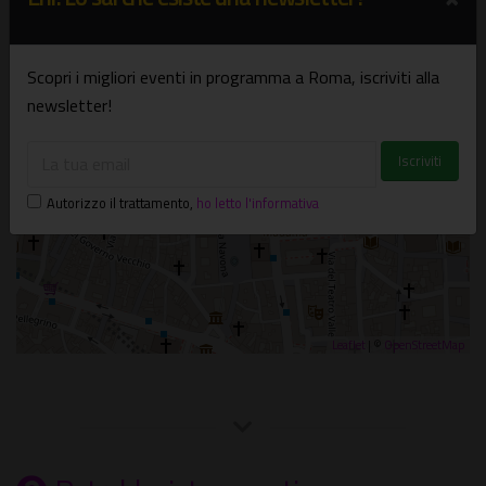
×
École française de Rome
piazza Navona, 62 - Roma
Scopri i migliori eventi in programma a Roma, iscriviti alla
newsletter!
Autorizzo il trattamento
,
ho letto l'informativa
Leaflet
| ©
OpenStreetMap