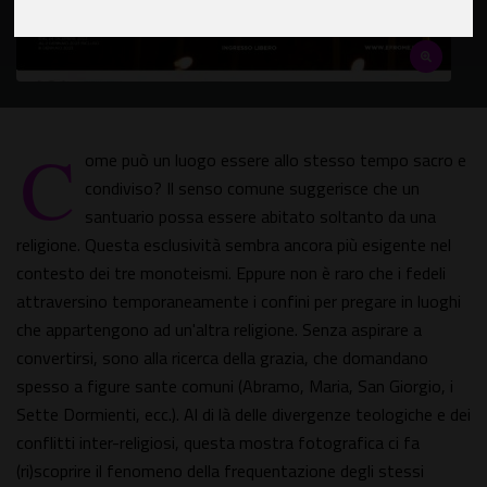
C
ome può un luogo essere allo stesso tempo sacro e
condiviso? Il senso comune suggerisce che un
santuario possa essere abitato soltanto da una
religione. Questa esclusività sembra ancora più esigente nel
contesto dei tre monoteismi. Eppure non è raro che i fedeli
attraversino temporaneamente i confini per pregare in luoghi
che appartengono ad un'altra religione. Senza aspirare a
convertirsi, sono alla ricerca della grazia, che domandano
spesso a figure sante comuni (Abramo, Maria, San Giorgio, i
Sette Dormienti, ecc.). Al di là delle divergenze teologiche e dei
conflitti inter-religiosi, questa mostra fotografica ci fa
(ri)scoprire il fenomeno della frequentazione degli stessi