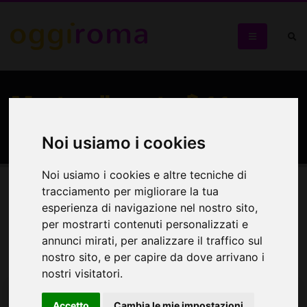
Mostre di martedì 11
agosto 2026
Noi usiamo i cookies
Noi usiamo i cookies e altre tecniche di
tracciamento per migliorare la tua
esperienza di navigazione nel nostro sito,
Seleziona:
Mostre
per mostrarti contenuti personalizzati e
annunci mirati, per analizzare il traffico sul
Cerca eventi
nostro sito, e per capire da dove arrivano i
nostri visitatori.
Accetto
Cambia le mie impostazioni