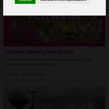
Flowers. Meravigliosa Natura
In natura nulla si ferma: tutto si trasforma, tutto si
prepara a una nuova fioritura
18 mar - 6 set
Mostre