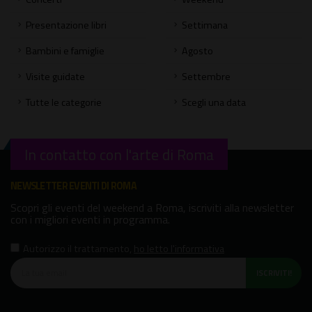
Presentazione libri
Settimana
Bambini e famiglie
Agosto
Visite guidate
Settembre
Tutte le categorie
Scegli una data
In contatto con l'arte di Roma
NEWSLETTER EVENTI DI ROMA
Scopri gli eventi del weekend a Roma, iscriviti alla newsletter
con i migliori eventi in programma.
Autorizzo il trattamento
,
ho letto l'informativa
ISCRIVITI!