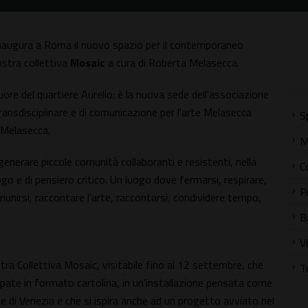
inaugura a Roma il nuovo spazio per il contemporaneo
stra collettiva
Mosaic
a cura di Roberta Melasecca.
re del quartiere Aurelio: è la nuova sede dell'associazione
ransdisciplinare e di comunicazione per l'arte Melasecca
S
a Melasecca.
M
, generare piccole comunità collaboranti e resistenti, nella
C
go e di pensiero critico. Un luogo dove fermarsi, respirare,
P
 riunirsi, raccontare l'arte, raccontarsi, condividere tempo,
B
V
a Collettiva Mosaic, visitabile fino al 12 settembre, che
T
mpate in formato cartolina, in un'installazione pensata come
te di Venezia e che si ispira anche ad un progetto avviato nel