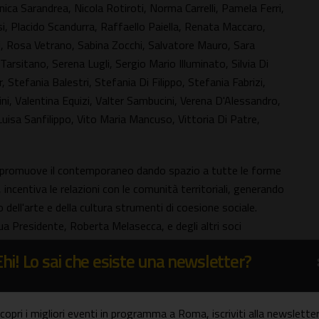
ca Sarandrea, Nicola Rotiroti, Norma Carrelli, Pamela Ferri,
si, Placido Scandurra, Raffaello Paiella, Renata Maccaro,
i, Rosa Vetrano, Sabina Zocchi, Salvatore Mauro, Sara
arsitano, Serena Lugli, Sergio Mario Illuminato, Silvia Di
 Stefania Balestri, Stefania Di Filippo, Stefania Fabrizi,
ini, Valentina Equizi, Valter Sambucini, Verena D'Alessandro,
uisa Sanfilippo, Vito Maria Mancuso, Vittoria Di Patre,
he promuove il contemporaneo dando spazio a tutte le forme
 incentiva le relazioni con le comunità territoriali, generando
ll'arte e della cultura strumenti di coesione sociale.
sua Presidente, Roberta Melasecca, e degli altri soci
ecennale nel settore dell'arte e della cultura, collabora con
Ehi! Lo sai che esiste una newsletter?
vati, promuovendo progetti partecipativi orizzontali.
ente, progettista culturale ed esperta in comunicazione per
copri i migliori eventi in programma a Roma, iscriviti alla newsletter
he di numerosi artisti, scrivendo testi critici e promuovendo