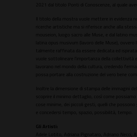
2021 dal titolo Ponti di Conoscenze, al quale avev
Il titolo della mostra vuole mettere in evidenza non
ricerche artistiche ma si riferisce anche alla ste
mouseion, luogo sacro alle Muse, e dal latino mu
latina opus musivum (lavoro delle Muse), ovvero l
talmente raffinata da essere dedicata ed ispirata 
vuole sottolineare l'importanza della collettività e
lavorano nel mondo della cultura, credendo fermam
possa portare alla costruzione del vero bene com
Inoltre la dimensione di stampa delle immagini de
scoprire il minimo dettaglio, così come possiamo ri
cose minime, dei piccoli gesti, quelli che posson
e concedersi tempo, spazio, possibilità, tempo.
Gli Artisti:
Adele Lotito, Adriana Pignataro, Adriano Necci, 