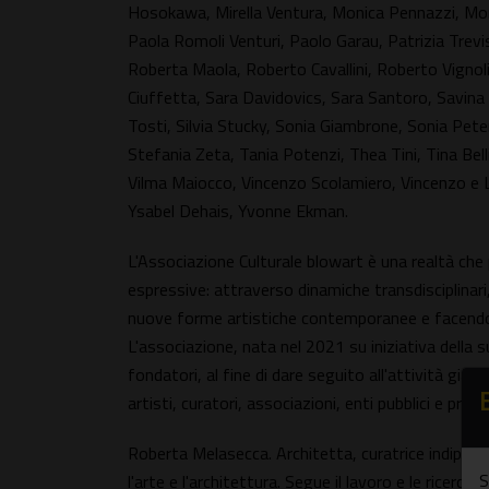
Hosokawa, Mirella Ventura, Monica Pennazzi, Moni
Paola Romoli Venturi, Paolo Garau, Patrizia Trevi
Roberta Maola, Roberto Cavallini, Roberto Vignol
Ciuffetta, Sara Davidovics, Sara Santoro, Savina T
Tosti, Silvia Stucky, Sonia Giambrone, Sonia Peter,
Stefania Zeta, Tania Potenzi, Thea Tini, Tina Bell
Vilma Maiocco, Vincenzo Scolamiero, Vincenzo e L
Ysabel Dehais, Yvonne Ekman.
L'Associazione Culturale blowart è una realtà c
espressive: attraverso dinamiche transdisciplinari,
nuove forme artistiche contemporanee e facendo de
L'associazione, nata nel 2021 su iniziativa della 
fondatori, al fine di dare seguito all'attività già d
artisti, curatori, associazioni, enti pubblici e pri
Roberta Melasecca. Architetta, curatrice indipend
S
l'arte e l'architettura. Segue il lavoro e le ricerc