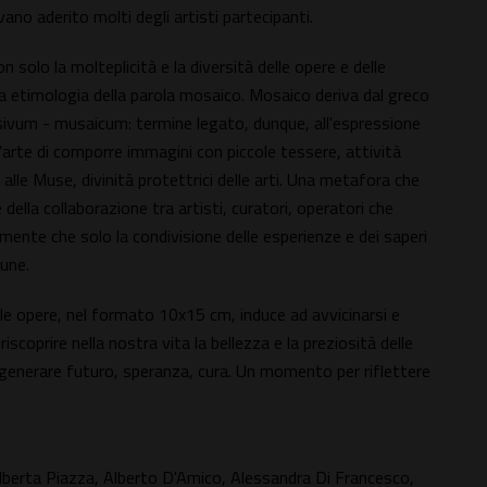
ano aderito molti degli artisti partecipanti.
 solo la molteplicità e la diversità delle opere e delle
ssa etimologia della parola mosaico. Mosaico deriva dal greco
sivum - musaicum: termine legato, dunque, all'espressione
'arte di comporre immagini con piccole tessere, attività
alle Muse, divinità protettrici delle arti. Una metafora che
 della collaborazione tra artisti, curatori, operatori che
ente che solo la condivisione delle esperienze e dei saperi
une.
lle opere, nel formato 10x15 cm, induce ad avvicinarsi e
scoprire nella nostra vita la bellezza e la preziosità delle
o generare futuro, speranza, cura. Un momento per riflettere
Alberta Piazza, Alberto D'Amico, Alessandra Di Francesco,