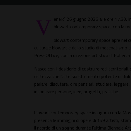
V
enerdì 26 giugno 2026 alle ore 17:30, 
blowart contemporary space, con la mo
blowart contemporary space apre nel cuo
culturale blowart e dello studio di mecenatismo t
PressOffice, con la direzione artistica di Robert
Nasce con il desiderio di costruire reti territoriali
certezza che l'arte sia strumento potente di dialo
parlare, discutere, dire pensieri, studiare, leggere,
incontrare persone, idee, progetti, pratiche.
blowart contemporary space inaugura con la Mostr
presenta le immagini di opere di 159 artisti, sta
il ricordo di un sogno durante l'ultima Biennale Ar