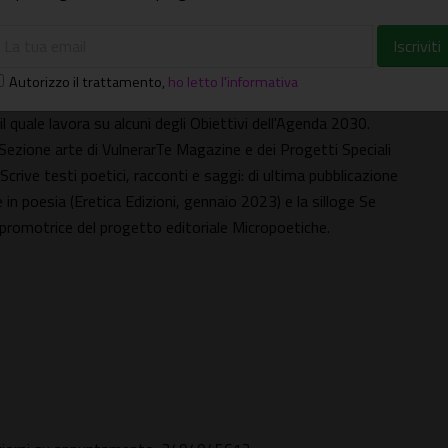
rando con diverse realtà culturali. È attivamente coinvolta
 cataloghi, e si dedica allo sviluppo di pratiche performative
indipendente Interno 14 a Roma. È ambasciatrice di
Autorizzo il trattamento
,
ho letto l'informativa
idente dell'associazione culturale blowart. Da sette anni
 quale lavora su alcuni degli Obiettivi dell'Agenda 2030.
a Sezione arte di VulnerarTe Magazine e dei Progetti Speciali
ive testi poetici, racconti e saggi: di ultima pubblicazione
in poesia (Eretica Edizioni, gennaio 2023) e la silloge Se
 promotrice del progetto editoriale Micropoetiche.