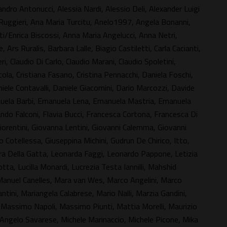
dro Antonucci, Alessia Nardi, Alessio Deli, Alexander Luigi
e Ruggieri, Ana Maria Turcitu, Anelo1997, Angela Bonanni,
i/Enrica Biscossi, Anna Maria Angelucci, Anna Netri,
 Ars Ruralis, Barbara Lalle, Biagio Castiletti, Carla Cacianti,
eri, Claudio Di Carlo, Claudio Marani, Claudio Spoletini,
a, Cristiana Fasano, Cristina Pennacchi, Daniela Foschi,
iele Contavalli, Daniele Giacomini, Dario Marcozzi, Davide
manuela Barbi, Emanuela Lena, Emanuela Mastria, Emanuela
ndo Falconi, Flavia Bucci, Francesca Cortona, Francesca Di
Fiorentini, Giovanna Lentini, Giovanni Calemma, Giovanni
ano Cotellessa, Giuseppina Michini, Gudrun De Chirico, Itto,
ura Della Gatta, Leonarda Faggi, Leonardo Pappone, Letizia
tta, Lucilla Monardi, Lucrezia Testa Iannilli, Mahshid
 Manuel Canelles, Mara van Wes, Marco Angelini, Marco
antini, Mariangela Calabrese, Mario Nalli, Marzia Gandini,
Massimo Napoli, Massimo Piunti, Mattia Morelli, Maurizio
/Angelo Savarese, Michele Marinaccio, Michele Picone, Mika