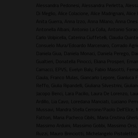
Alessandra Pedonesi, Alessandra Perletta, Alessan
Di Meglio, Alice Colacione, Alice Madrignani, Alic
Anita Guerra, Anna Izzo, Anna Milano, Anna Onest
Antonella Albani, Antonio La Colla, Antonio Sorace,
Carlo Volpicella, Caterina Ciuffetelli, Claudia Quinti
Consuelo Mura/Edoardo Marcenaro, Corrado Agricol
Daniela Giua, Daniela Monaci, Daniela Perego, Dan
Gualtieri, Donatella Pinocci, Eliana Prosperi, E
Camacci, EPVS, Evelyn Baly, Fabio Masotti, Ferna
Ciaula, Franco Mulas, Giancarlo Lepore, Gianluca 
Reffo, Giulia Ripandelli, Giuliana Silvestrini, Giuli
Jacopo Benci, Lara Pacilio, Laura De Lorenzo, La
Ardillo, Lia Cavo, Loredana Manciati, Luciano Perro
Mussavi, Mandra Stella Cerrone/Paolo Dell'Elce,
Fattori, Maria Pacheco Cibils, Maria Cristina Gherl
Massimo Arduini, Massimo Gobbi, Massimo Orsi, 
Ruzzi, Mauro Brinciotti, Michelangelo Pistoletto