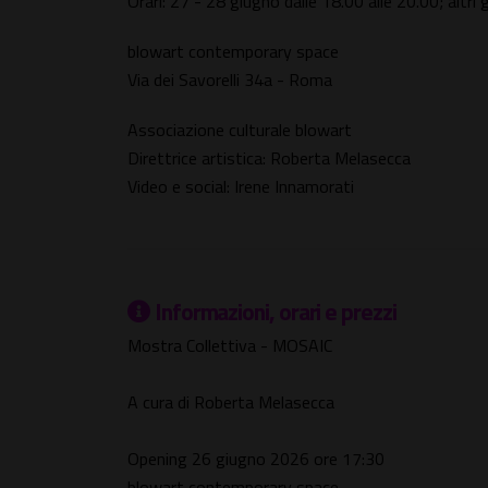
Orari: 27 - 28 giugno dalle 18.00 alle 20.00; al
blowart contemporary space
Via dei Savorelli 34a - Roma
Associazione culturale blowart
Direttrice artistica: Roberta Melasecca
Video e social: Irene Innamorati
Informazioni, orari e prezzi
Mostra Collettiva - MOSAIC
A cura di Roberta Melasecca
Opening 26 giugno 2026 ore 17:30
blowart contemporary space