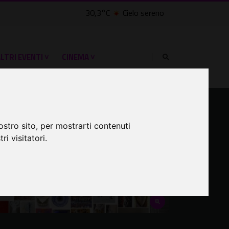
30,3°C
Cielo sereno
LTRI EVENTI ˅
CINEMA ˅
ostro sito, per mostrarti contenuti
ri visitatori.