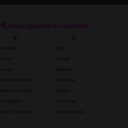
Scopri gli eventi in calendario
pettacoli
Oggi
ostre
Domani
oncerti
Weekend
resentazione libri
Settimana
ambini e famiglie
Agosto
isite guidate
Settembre
utte le categorie
Scegli una data