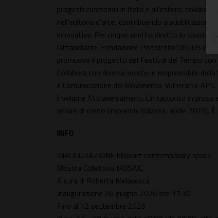
progetti curatoriali in Italia e all'estero, collabo
nell'editoria d'arte, contribuendo a pubblicazioni e
innovative. Per cinque anni ha diretto lo spazio 
Cittadellarte-Fondazione Pistoletto ONLUS e pres
promuove il progetto del Festival del Tempo con il
Collabora con diverse riviste; è responsabile dell
e Comunicazione del Movimento VulnerarTe APS. Scr
il volume Attraversamenti. Un racconto in prosa e 
amare di meno (Impremix Edizioni, aprile 2025). È
INFO
INAUGURAZIONE blowart contemporary space
Mostra Collettiva MOSAIC
A cura di Roberta Melasecca
Inaugurazione 26 giugno 2026 ore 17:30
Fino al 12 settembre 2026