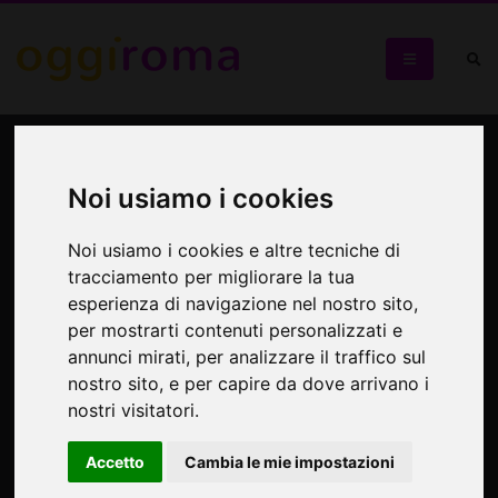
Mostra di Ebru (antica arte
di pittura sull’acqua)
Noi usiamo i cookies
dell’artista turca Ilkay
Noi usiamo i cookies e altre tecniche di
Şamlı
tracciamento per migliorare la tua
esperienza di navigazione nel nostro sito,
per mostrarti contenuti personalizzati e
Ilkay Şamlı
annunci mirati, per analizzare il traffico sul
nostro sito, e per capire da dove arrivano i
nostri visitatori.
Accetto
Cambia le mie impostazioni