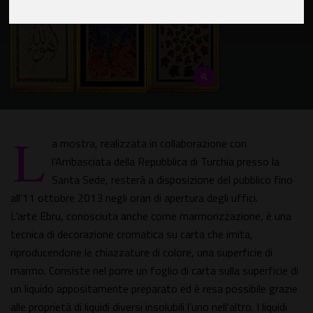
L
a mostra, realizzata in collaborazione con
l’Ambasciata della Repubblica di Turchia presso la
Santa Sede, resterà a disposizione del pubblico fino
all’11 ottobre 2013 negli orari di apertura degli uffici.
L’arte Ebru, conosciuta anche come marmorizzazione, è una
tecnica di decorazione cromatica su carta che imita,
riproducendone le chiazzature di colore, una superficie di
marmo. Consiste nel porre un foglio di carta sulla superficie di
un liquido appositamente preparato ed è resa possibile grazie
alle proprietà di liquidi diversi insolubili l'uno nell'altro. I liquidi