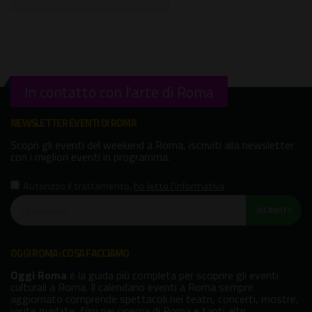
In contatto con l'arte di Roma
NEWSLETTER EVENTI DI ROMA
Scopri gli eventi del weekend a Roma, iscriviti alla newsletter
con i migliori eventi in programma.
Autorizzo il trattamento
,
ho letto l'informativa
ISCRIVITI!
OGGI ROMA: COSA FACCIAMO
Oggi Roma
è la guida più completa per scoprire gli eventi
culturali a Roma. Il calendario eventi a Roma sempre
aggiornato comprende spettacoli nei teatri, concerti, mostre,
visite guidate, film nei cinema di Roma e tanti altri