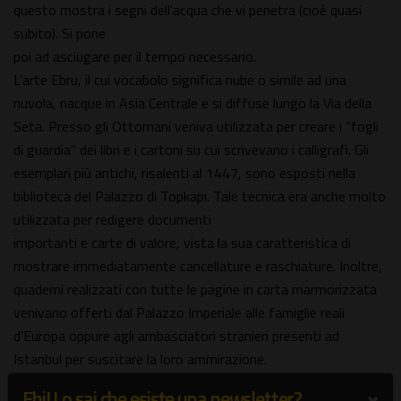
questo mostra i segni dell'acqua che vi penetra (cioè quasi
subito). Si pone
poi ad asciugare per il tempo necessario.
L’arte Ebru, il cui vocabolo significa nube o simile ad una
nuvola, nacque in Asia Centrale e si diffuse lungo la Via della
Seta. Presso gli Ottomani veniva utilizzata per creare i “fogli
di guardia” dei libri e i cartoni su cui scrivevano i calligrafi. Gli
esemplari più antichi, risalenti al 1447, sono esposti nella
biblioteca del Palazzo di Topkapı. Tale tecnica era anche molto
utilizzata per redigere documenti
importanti e carte di valore, vista la sua caratteristica di
mostrare immediatamente cancellature e raschiature. Inoltre,
quaderni realizzati con tutte le pagine in carta marmorizzata
venivano offerti dal Palazzo Imperiale alle famiglie reali
d’Europa oppure agli ambasciatori stranieri presenti ad
Istanbul per suscitare la loro ammirazione.
×
Ehi! Lo sai che esiste una newsletter?
Informazioni, orari e prezzi