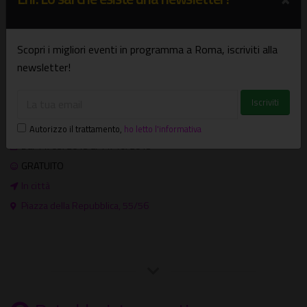
Ufficio Cultura e Informazione della Turchia
Ambasciata della Turchia
Scopri i migliori eventi in programma a Roma, iscriviti alla
newsletter!
dal lunedì al venerdì 9.00 - 17.00
Dove e quando
Mostre
Autorizzo il trattamento
,
ho letto l'informativa
Dal 11/09/2013 al 11/10/2013
GRATUITO
In città
Piazza della Repubblica, 55/56