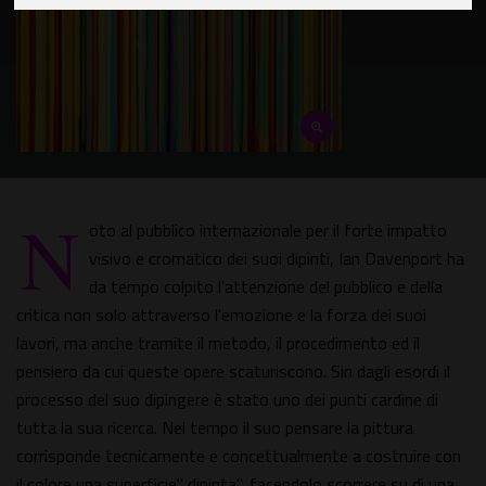
N
oto al pubblico internazionale per il forte impatto
visivo e cromatico dei suoi dipinti, Ian Davenport ha
da tempo colpito l'attenzione del pubblico e della
critica non solo attraverso l'emozione e la forza dei suoi
lavori, ma anche tramite il metodo, il procedimento ed il
pensiero da cui queste opere scaturiscono. Sin dagli esordi il
processo del suo dipingere è stato uno dei punti cardine di
tutta la sua ricerca. Nel tempo il suo pensare la pittura
corrisponde tecnicamente e concettualmente a costruire con
il colore una superficie" dipinta", facendolo scorrere su di una