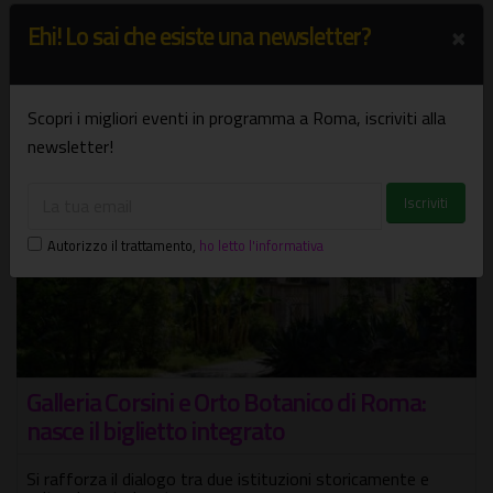
×
Ehi! Lo sai che esiste una newsletter?
Potrebbe interessarti
Scopri i migliori eventi in programma a Roma, iscriviti alla
newsletter!
Autorizzo il trattamento
,
ho letto l'informativa
co di Roma:
Natura Madre
Mostra personale di Luca Padroni
i storicamente e