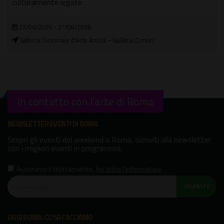
15/05/2026 - 09/10/2026
Galleria L'Attico
sini
In contatto con l'arte di Roma
NEWSLETTER EVENTI DI ROMA
Scopri gli eventi del weekend a Roma, iscriviti alla newsletter
con i migliori eventi in programma.
Autorizzo il trattamento
,
ho letto l'informativa
ISCRIVITI!
OGGI ROMA: COSA FACCIAMO