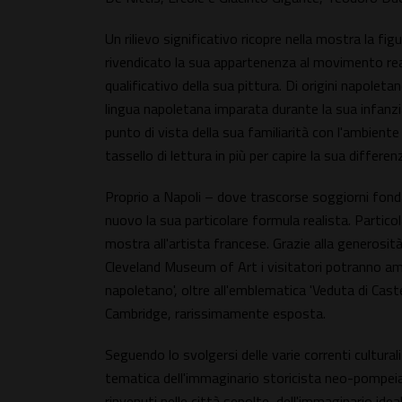
Un rilievo significativo ricopre nella mostra la f
rivendicato la sua appartenenza al movimento real
qualificativo della sua pittura. Di origini napole
lingua napoletana imparata durante la sua infanzi
punto di vista della sua familiarità con l'ambient
tassello di lettura in più per capire la sua differe
Proprio a Napoli – dove trascorse soggiorni fonda
nuovo la sua particolare formula realista. Partico
mostra all'artista francese. Grazie alla generosità
Cleveland Museum of Art i visitatori potranno amm
napoletano', oltre all'emblematica 'Veduta di Ca
Cambridge, rarissimamente esposta.
Seguendo lo svolgersi delle varie correnti cultural
tematica dell'immaginario storicista neo-pompeia
rinvenuti nelle città sepolte, dell'immaginario ide