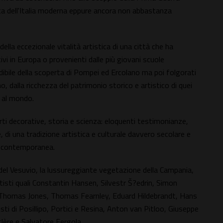
ta dell'Italia moderna eppure ancora non abbastanza
ella eccezionale vitalità artistica di una città che ha
tivi in Europa o provenienti dalle più giovani scuole
udibile della scoperta di Pompei ed Ercolano ma poi folgorati
 dalla ricchezza del patrimonio storico e artistico di quei
o al mondo.
arti decorative, storia e scienza: eloquenti testimonianze,
e, di una tradizione artistica e culturale davvero secolare e
ea contemporanea.
a del Vesuvio, la lussureggiante vegetazione della Campania,
tisti quali Constantin Hansen, Silvestr Š?edrin, Simon
, Thomas Jones, Thomas Fearnley, Eduard Hildebrandt, Hans
sti di Posillipo, Portici e Resina, Anton van Pitloo, Giuseppe
lère e Salvatore Fergola.