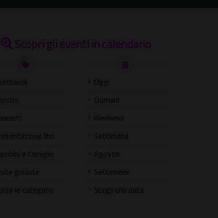
Scopri gli eventi in calendario
pettacoli
Oggi
ostre
Domani
oncerti
Weekend
resentazione libri
Settimana
ambini e famiglie
Agosto
isite guidate
Settembre
utte le categorie
Scegli una data