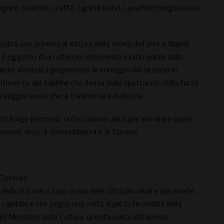
gono costruiti i caffè, i grand hotel, i quartieri borghesi ed i
ostra uno schema di lettura della storia dell'arte a Napoli
 è oggetto di un ulteriore intervento multimediale dello
calone d'entrata proponendo le immagini del Vesuvio in
entimento del sublime che deriva dallo spettacolo della forza
paesaggio lavico che si trasforma in bellezza.
sto lungo percorso, un'occasione unica per ammirare opere
riodo ricco di contraddizioni e di fascino.
Quirinale
dedicata non a caso a una delle città più vitali e più amate,
capitale e che segna una volta di più la fecondità della
del Ministero della Cultura, questa volta attraverso