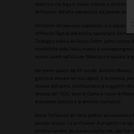
dialettica che lega le nuove scienze a un'estetica 
definizione dell'arte napoletana dal periodo baro
All'interno del percorso espositivo si è voluto rest
Affreschi Digitali dell'artista napoletano Stefano 
Zoologica voluta da Anton Dohrn, primo centro di 
scientifiche della fauna marina si sovrappongono
ancora visibili nell'attuale Biblioteca e ispirate al
Nel primo quarto del XX secolo, Antonio Mancini, a
grezza di entrare nei suoi dipinti; è la materia, 
stesso dell'opera, sostituendosi al soggetto ritra
Venezia del 1926, dove la Dama in rosso di Manci
di potenza plastica e di armonia cromatica".
Anche l'influenza del clima politico ed economico 
periodo storico. La profusione di progetti e progr
rendono sempre più europea tanto che, alla fine d