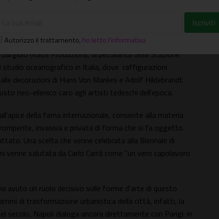
sempre fedele alla grande tradizione realista, centrale nella
cco riberesco e caravaggesco.
Autorizzo il trattamento
,
ho letto l'informativa
ituire al visitatore, attraverso la videoinstallazione
Gargiulo (Kaos Produzioni), la peculiarità della Stazione
studio oceanografico in Italia, dove raffigurazioni
 alle decorazioni di Hans Von Marées e Adolf Hildebrandt
 gusto neo-ellenico caro agli artisti tedeschi dell'epoca.
ll'apice della fama internazionale, consente alla materia
prorompente, invasiva e privata di forma che si fa oggetto
ttato. Una scelta che venne celebrata alla Biennale di
ni venne salutata da Carlo Carrà come "un vero capolavoro
ha avuto un ruolo decisivo sulle forme d'arte di questo
ammi di trasformazione urbanistica della città, infatti, la
el secolo, Napoli dialoga ancora direttamente con Parigi: in