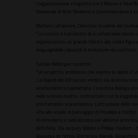
l'organizzazione congiunta con il Museo e Real Bo
Nazionale di Arte Moderna e Contemporanea e con
Matteo Lafranconi, Direttore Scuderie del Quirina
"La mostra è il prodotto di un infaticabile lavoro 
organizzativo: un grande tributo alla civiltà figura
ineguagliabile capacità di seduzione nei confronti 
Sylvain Bellenger, curatore
"Un progetto ambizioso che espone le opere d' u
La Napoli del XIX secolo ereditò sia la storia cos
scuola barocca napoletana. L'estetica dialoga str
nelle scienze esatte, contrastano con la leggenda 
prontamente scaramantica. L'attrazione delle rovi
vita alle scuole di paesaggio di Posillipo e Portici.
di estendersi e radicalizzarsi nel Verismo artistico
dell'Unità. Da Jacques Volaire a Philipp Hackert ,
Giuseppe de Nittis, Domenico Morelli, Gioacchino 