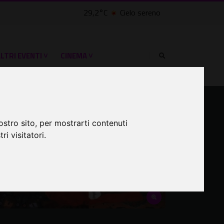
29,2°C
Cielo sereno
LTRI EVENTI ˅
CINEMA ˅
ostro sito, per mostrarti contenuti
ri visitatori.