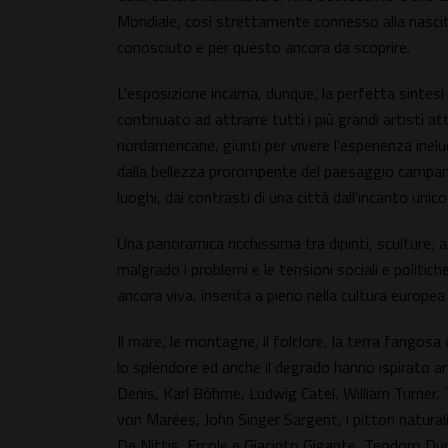
Mondiale, così strettamente connesso alla nasci
conosciuto e per questo ancora da scoprire.
L'esposizione incarna, dunque, la perfetta sintesi d
continuato ad attrarre tutti i più grandi artisti at
nordamericane, giunti per vivere l'esperienza inel
dalla bellezza prorompente del paesaggio campano,
luoghi, dai contrasti di una città dall'incanto unic
Una panoramica ricchissima tra dipinti, sculture, 
malgrado i problemi e le tensioni sociali e politich
ancora viva, inserita a pieno nella cultura europ
Il mare, le montagne, il folclore, la terra fangos
lo splendore ed anche il degrado hanno ispirato ar
Denis, Karl Böhme, Ludwig Catel, William Turner
von Marées, John Singer Sargent, i pittori naturali
De Nittis, Ercole e Giacinto Gigante, Teodoro Duc