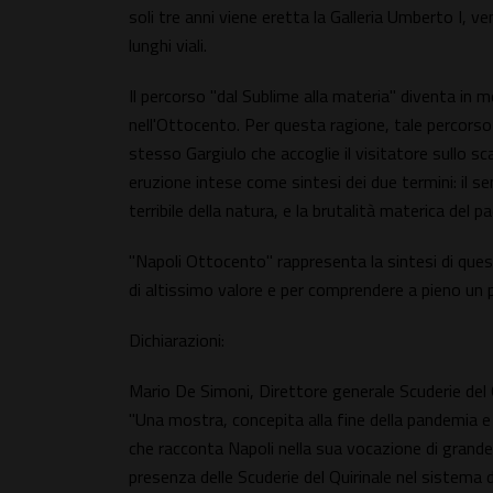
soli tre anni viene eretta la Galleria Umberto I, ven
lunghi viali.
Il percorso "dal Sublime alla materia" diventa in m
nell'Ottocento. Per questa ragione, tale percorso
stesso Gargiulo che accoglie il visitatore sullo s
eruzione intese come sintesi dei due termini: il s
terribile della natura, e la brutalità materica del 
"Napoli Ottocento" rappresenta la sintesi di que
di altissimo valore e per comprendere a pieno un pe
Dichiarazioni:
Mario De Simoni, Direttore generale Scuderie del 
"Una mostra, concepita alla fine della pandemia e 
che racconta Napoli nella sua vocazione di grande 
presenza delle Scuderie del Quirinale nel sistema 