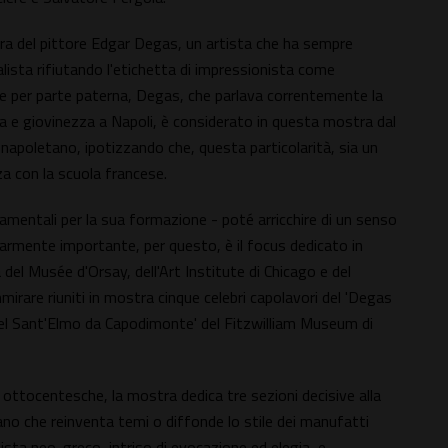
igura del pittore Edgar Degas, un artista che ha sempre
ista rifiutando l'etichetta di impressionista come
tane per parte paterna, Degas, che parlava correntemente la
a e giovinezza a Napoli, è considerato in questa mostra dal
e napoletano, ipotizzando che, questa particolarità, sia un
nza con la scuola francese.
mentali per la sua formazione - poté arricchire di un senso
larmente importante, per questo, è il focus dedicato in
 del Musée d'Orsay, dell'Art Institute di Chicago e del
irare riuniti in mostra cinque celebri capolavori del 'Degas
stel Sant'Elmo da Capodimonte' del Fitzwilliam Museum di
i ottocentesche, la mostra dedica tre sezioni decisive alla
no che reinventa temi o diffonde lo stile dei manufatti
alista neo-greco, intriso di evocazione ed elegia, e