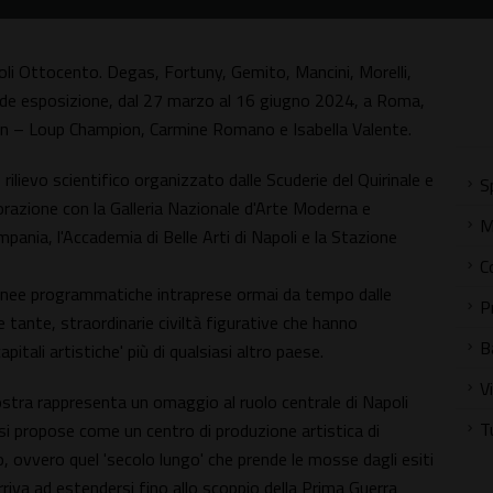
oli Ottocento. Degas, Fortuny, Gemito, Mancini, Morelli,
ande esposizione, dal 27 marzo al 16 giugno 2024, a Roma,
ean – Loup Champion, Carmine Romano e Isabella Valente.
rilievo scientifico organizzato dalle Scuderie del Quirinale e
S
razione con la Galleria Nazionale d'Arte Moderna e
M
nia, l'Accademia di Belle Arti di Napoli e la Stazione
C
le linee programmatiche intraprese ormai da tempo dalle
P
le tante, straordinarie civiltà figurative che hanno
B
capitali artistiche' più di qualsiasi altro paese.
V
stra rappresenta un omaggio al ruolo centrale di Napoli
T
i si propose come un centro di produzione artistica di
, ovvero quel 'secolo lungo' che prende le mosse dagli esiti
arriva ad estendersi fino allo scoppio della Prima Guerra