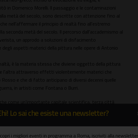
itò in Domenico Morelli. Il passaggio e le contaminazioni
 alla metà del secolo, sono descritte con attenzione fino al
che nell'affermare il principio di realtà fino all'estremo
della seconda metà del secolo. Il percorso dall'accademismo al
verista, un approdo a soluzioni di disfacimento
 degli aspetti materici della pittura nelle opere di Antonio
realtà, è la materia stessa che diviene oggetto della pittura
a e l'altra attraverso effetti violentemente materici che
Rosso e che di fatto anticipano di diversi decenni quelle
guerra, in artisti come Fontana o Burri.
anche come un'importante capitale scientifica, terza città
ù antiche università italiane, della prima scuola di lingue
Ehi! Lo sai che esiste una newsletter?
museo di mineralogia (fondato nel 1801) e di molti altri
io.
enze giuridiche e matematiche, è la città dell'intensa
copri i migliori eventi in programma a Roma, iscriviti alla newsletter