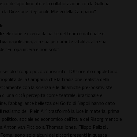
sco di Capodimonte e la collaborazione con la Galleria
 la Direzione Regionale Musei della Campania".
le
di selezione e ricerca da parte del team curatoriale e
tiva napoletana, alla sua perdurante vitalità, alla sua
dell'Europa intera e non solo".
n secolo troppo poco conosciuto: l'Ottocento napoletano.
mopolita della Campania che la tradizione realista della
ettamente con la scienza e le dinamiche pre-positiviste
di una città percepita come teatrale, irrazionale e
ne, l'abbagliante bellezza del Golfo di Napoli hanno dato
 Il realismo del 'Plein Air' trasformò la luce in materia, prima
, politico, sociale ed economico dell'Italia del Risorgimento e
 da Anton van Pittloo a Thomas Jones, Filippo Palizzi ,
Toma, sono solo alcuni dei pittori presenti in questa