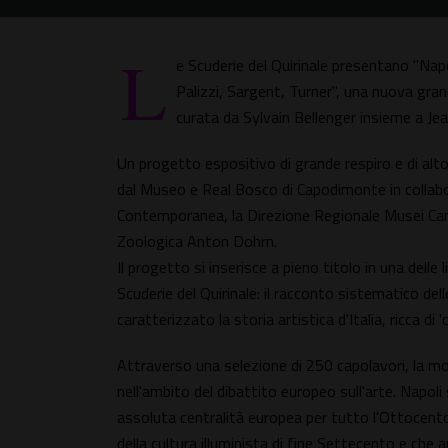
L
e Scuderie del Quirinale presentano "Nap
Palizzi, Sargent, Turner", una nuova gr
curata da Sylvain Bellenger insieme a J
Un progetto espositivo di grande respiro e di alto 
dal Museo e Real Bosco di Capodimonte in collabo
Contemporanea, la Direzione Regionale Musei Campa
Zoologica Anton Dohrn.
Il progetto si inserisce a pieno titolo in una del
Scuderie del Quirinale: il racconto sistematico del
caratterizzato la storia artistica d'Italia, ricca di '
Attraverso una selezione di 250 capolavori, la mo
nell'ambito del dibattito europeo sull'arte. Napol
assoluta centralità europea per tutto l'Ottocento
della cultura illuminista di fine Settecento e che 