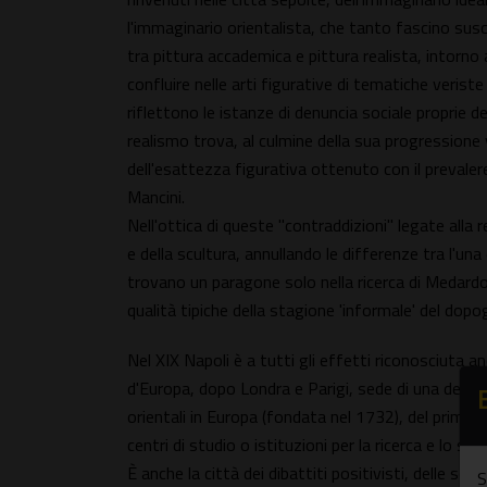
l'immaginario orientalista, che tanto fascino susc
tra pittura accademica e pittura realista, intorno
confluire nelle arti figurative di tematiche veriste 
riflettono le istanze di denuncia sociale proprie 
realismo trova, al culmine della sua progressione 
dell'esattezza figurativa ottenuto con il prevalere
Mancini.
Nell'ottica di queste "contraddizioni" legate alla 
e della scultura, annullando le differenze tra l'un
trovano un paragone solo nella ricerca di Medardo 
qualità tipiche della stagione 'informale' del dopo
Nel XIX Napoli è a tutti gli effetti riconosciuta 
d'Europa, dopo Londra e Parigi, sede di una delle pi
orientali in Europa (fondata nel 1732), del primo 
centri di studio o istituzioni per la ricerca e lo stud
È anche la città dei dibattiti positivisti, delle sci
S