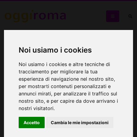
Evento desiderato non disponibile.
Noi usiamo i cookies
Trova ciò che desideri all'interno del nostro calendario eventi
sfogliando le
principali categorie
, effettuando una
ricerca
Noi usiamo i cookies e altre tecniche di
tracciamento per migliorare la tua
o accedendo direttamente all'
archivio eventi
.
esperienza di navigazione nel nostro sito,
Spettacoli e teatro
per mostrarti contenuti personalizzati e
annunci mirati, per analizzare il traffico sul
Manifestazioni artistiche, ricreative e
nostro sito, e per capire da dove arrivano i
rappresentazioni in calendario
nostri visitatori.
Concerti
Accetto
Cambia le mie impostazioni
Appuntamenti live in programma: musica classica,
jazz, pop, rock, ecc.