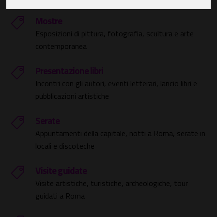
Mostre
Esposizioni di pittura, fotografia, scultura e arte
contemporanea
Presentazione libri
Incontri con gli autori, eventi letterari, lancio libri e
pubblicazioni artistiche
Serate
Appuntamenti della capitale, notti a Roma, serate in
locali e discoteche
Visite guidate
Visite artistiche, turistiche, archeologiche, tour
guidati a Roma