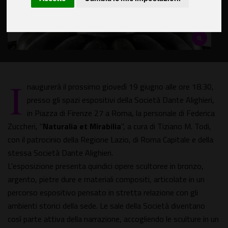
I
naugurerà il prossimo giovedì 19 giugno alle ore 18.30,
presso gli spazi espositivi della Società Dante Alighieri,
in Piazza di Firenze 27 a Roma, la personale di Federica
Zuccheri, "
Naturalia et Mirabilia
", a cura di Tiziano M. Todi,
con il patrocinio della Regione Lazio, di Roma Capitale e della
stessa Società Dante Alighieri.
L'esposizione presenta quindici opere scultoree in bronzo,
argento, pietre dure e materiali compositi, articolate in un
percorso espositivo pensato in stretta relazione con gli
ambienti storici della sede. Le sale della Società diventano
così parte attiva della narrazione, accogliendo le sculture in un