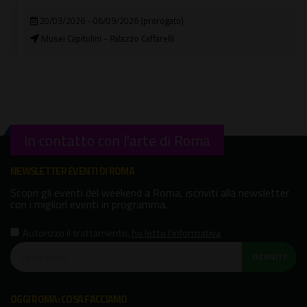
20/03/2026 - 06/09/2026 (prorogato)
Musei Capitolini - Palazzo Caffarelli
In contatto con l'arte di Roma
NEWSLETTER EVENTI DI ROMA
Scopri gli eventi del weekend a Roma, iscriviti alla newsletter
con i migliori eventi in programma.
Autorizzo il trattamento
,
ho letto l'informativa
ISCRIVITI!
OGGI ROMA: COSA FACCIAMO