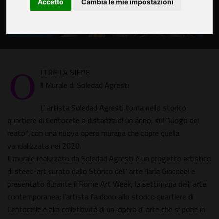
Accetto
Cambia le mie impostazioni
O
LTRE LA SIEPE
Il Murale di Soledad Agresti
L' artista Soledad Agresti torna nello storico
quartiere di Centocelle a distanza di un anno, sul "luogo del
reato", con una nuova opera muraria che copre quella
vandalizzata nel 2020.
Il murale realizzato da Soledad Agresti è un progetto artistico
di steet-art curato dallo Storico dell' arte Ilaria Giacobbi e
presentato durante il Rome Art Week, la settimana dell' arte
contemporanea; l'artista fa dono allo storico quartiere di
Centocelle e alla collettività di un' opera d' arte che si pone in