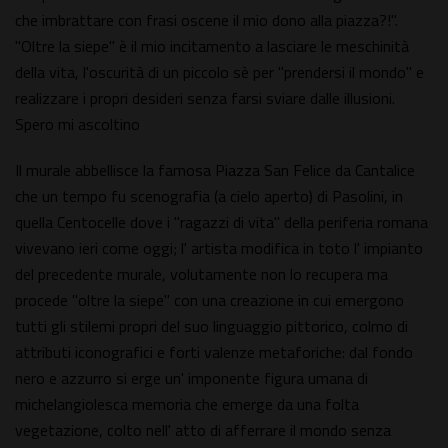
che imbrattare con frasi oscene il mio dono alla piazza?!".
"Oltre la siepe" è il mio incitamento a lasciare le meschinità
della vita, l'oscurità di un piccolo sè per "prendersi il mondo" e
realizzare i propri desideri senza farsi sviare dalle illusioni.
Spero mi ascoltino
Il murale abbellisce la famosa Piazza San Felice da Cantalice
che un tempo fu scenografia (a cielo aperto) di Pasolini, in
quella Centocelle dove i "ragazzi di vita" della periferia romana
vivevano ieri come oggi; l' artista modifica in toto l' impianto
del precedente murale, volutamente non lo recupera ma
procede "oltre la siepe" con una creazione in cui emergono
tutti gli stilemi propri del suo linguaggio pittorico, colmo di
attributi iconografici e forti valenze metaforiche: dal fondo
nero e azzurro si erge un' imponente figura umana di
michelangiolesca memoria che emerge da una folta
vegetazione, colto nell' atto di afferrare il mondo senza