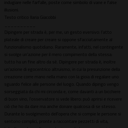
indugiare nelle farfalle, poste come simbolo di vane e false
illusioni.
Testo critico Ilaria Giacobbi
__________
Dipingere per strada è, per me, un gesto eversivo: l'atto
plateale di creare per creare si oppone sfacciatamente al
funzionalismo quotidiano. Raramente, infatti, nel contingente
si svolge un'azione per il mero compimento della stessa:
tutto ha un fine altro da sé. Dipingere per strada è, inoltre
un'azione di egocentrico altruismo, in cui la presunzione della
creazione corre mano nella mano con la gioia di regalare uno
sguardo felice alle persone del luogo. Quando dipingo vengo
sorseggiata da chi mi circonda e, come davanti a un bicchiere
di buon vino, l'osservatore si vede libero: può aprirsi e ricevere
ciò che ho da dare ma anche donare qualcosa di se stesso.
Durante lo svolgimento dell'opera che si compie le persone si
sentono complici, pronte a raccontare pezzetti di vita,