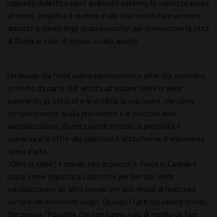
rapporto dialettico con l' ambiente esterno, lo valorizza senza
alterarlo, amplifica il medium e alla tela sostituisce un muro,
abbatte le pareti degli spazi espositivi per riconsacrare la città
di Roma al ruolo di museo a cielo aperto.
Un murale dal forte valore contenutistico oltre che simbolico,
un invito da parte dell' artista ad andare "oltre la siepe",
superando gli ostacoli e le ostilità; la sua opera, che copre
completamente quella precedente e le brutture della
vandalizzazione, diventa quindi simbolo di positività e
speranza e si offre alla collettività sottoforma di imponente
opera d'arte.
"Oltre la siepe", il murale sito in piazza S. Felice in Cantalice
nasce come risposta a coloro che per ben due volte
vandalizzarono un altro murale che ebbi modo di realizzare
sempre nel medesimo luogo. Quando i fatti accaddero ricordo
che pensai: "Possibile che non hanno nulla di meglio da fare