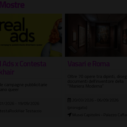
Mostre
ari e Roma
MiC, Musei: PArCo e
MNR insieme per
70 opere tra dipinti, disegni e
agevolazione bigliet
nti dell'inventore della
era Moderna"
Titoli di ingresso convenzionati 
Parco archeologico del Colosse
03/2026 - 06/09/2026
Museo Nazionale Romano
gato)
i Capitolini - Palazzo Caffarelli
02/03/2026 - 31/12/2026
In città