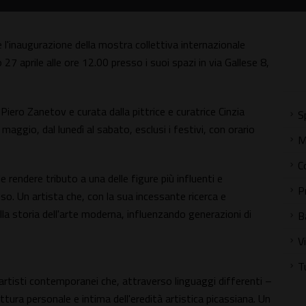
re l'inaugurazione della mostra collettiva internazionale
 27 aprile alle ore 12.00 presso i suoi spazi in via Gallese 8,
Piero Zanetov e curata dalla pittrice e curatrice Cinzia
S
 maggio, dal lunedì al sabato, esclusi i festivi, con orario
M
C
e rendere tributo a una delle figure più influenti e
P
so. Un artista che, con la sua incessante ricerca e
la storia dell'arte moderna, influenzando generazioni di
B
V
T
rtisti contemporanei che, attraverso linguaggi differenti –
ettura personale e intima dell'eredità artistica picassiana. Un