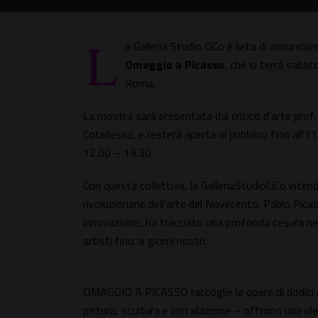
L
a Galleria Studio CiCo è lieta di annuncia
Omaggio a Picasso
, che si terrà sabato
Roma.
La mostra sarà presentata dal critico d'arte prof. 
Cotellessa, e resterà aperta al pubblico fino all'11
12.00 – 19.30.
Con questa collettiva, la GalleriaStudioCiCo intend
rivoluzionarie dell'arte del Novecento: Pablo Picas
innovazione, ha tracciato una profonda cesura nel
artisti fino ai giorni nostri.
OMAGGIO A PICASSO raccoglie le opere di dodici a
pittura, scultura e installazione – offrono una ril