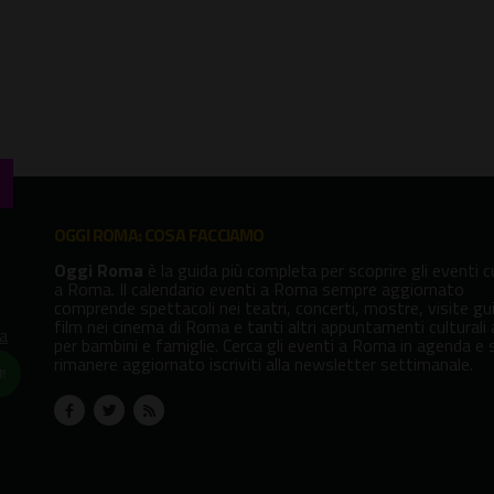
OGGI ROMA: COSA FACCIAMO
Oggi Roma
è la guida più completa per scoprire gli eventi cu
a Roma. Il calendario eventi a Roma sempre aggiornato
comprende spettacoli nei teatri, concerti, mostre, visite gu
film nei cinema di Roma e tanti altri appuntamenti culturali
va
per bambini e famiglie. Cerca gli eventi a Roma in agenda e 
rimanere aggiornato iscriviti alla newsletter settimanale.
!