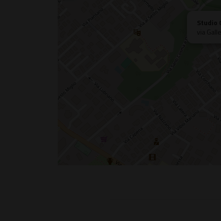
Studio 
via Gal