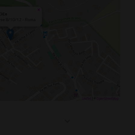
×
CiCo
lese 8/10/12 - Roma
Leaflet
| ©
OpenStreetMap