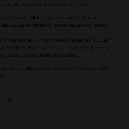
ra passato e presente, tra memoria e futuro.
one sul ruolo dell'arte oggi: emozione, sentimento,
veloce e spesso dimentica, questa esposizione invita a
cci, Dalma Cimino, Cinzia Cotellessa, Federica Frati, Luigi
uggero Marino, Filomena Petrucci, Germana Ponti, Serena
noli, Liliana Sarrocco e Giancarlo Valdinoci.
diventa eco della potenza creativa di Picasso, ma anche
ma.