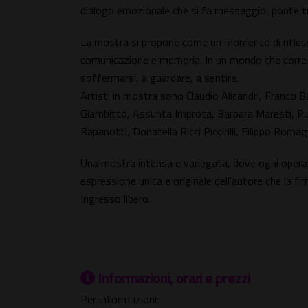
dialogo emozionale che si fa messaggio, ponte t
La mostra si propone come un momento di riflessi
comunicazione e memoria. In un mondo che corre 
soffermarsi, a guardare, a sentire.
Artisti in mostra sono Claudio Alicandri, Franco Ba
Giambitto, Assunta Improta, Barbara Maresti, R
Rapanotti, Donatella Ricci Piccirilli, Filippo Romag
Una mostra intensa e variegata, dove ogni opera 
espressione unica e originale dell'autore che la fir
Ingresso libero.
Informazioni, orari e prezzi
Per informazioni: