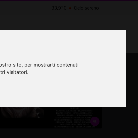
33,9°C
Cielo sereno
LTRI EVENTI ˅
CINEMA ˅
ostro sito, per mostrarti contenuti
ri visitatori.