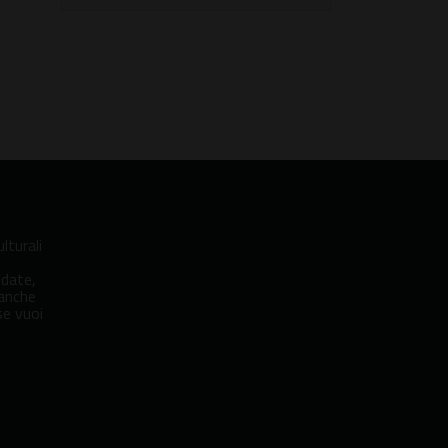
lturali
idate,
 anche
se vuoi