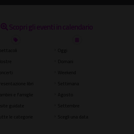
Scopri gli eventi in calendario
pettacoli
Oggi
ostre
Domani
oncerti
Weekend
resentazione libri
Settimana
ambini e famiglie
Agosto
isite guidate
Settembre
utte le categorie
Scegli una data