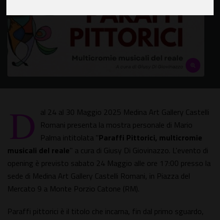
D
al 24 al 30 Maggio 2025 Medina Art Gallery Castelli
Romani presenta la mostra personale di Mario
Palma intitolata "
Paraffi Pittorici, multicromie
musicali del reale
" a cura di Giusy Di Giovinazzo. L'evento di
opening è previsto sabato 24 Maggio alle ore 17:00 presso la
sede di Medina Art Gallery Castelli Romani, in Piazza del
Mercato 9 a Monte Porzio Catone (RM).
Paraffi pittorici è il titolo che incarna, fin dal primo sguardo,