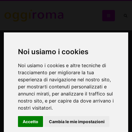
Paraffi Pittorici,
multicromie musicali del
Noi usiamo i cookies
reale
Noi usiamo i cookies e altre tecniche di
tracciamento per migliorare la tua
Mostra personale di Mario Palma
esperienza di navigazione nel nostro sito,
per mostrarti contenuti personalizzati e
annunci mirati, per analizzare il traffico sul
nostro sito, e per capire da dove arrivano i
nostri visitatori.
Accetto
Cambia le mie impostazioni