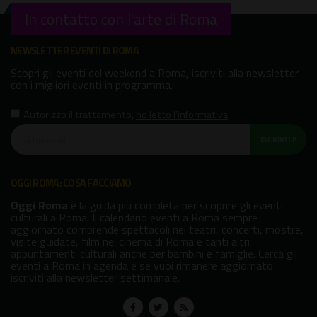
In contatto con l'arte di Roma
NEWSLETTER EVENTI DI ROMA
Scopri gli eventi del weekend a Roma, iscriviti alla newsletter
con i migliori eventi in programma.
Autorizzo il trattamento
,
ho letto l'informativa
ISCRIVITI!
OGGI ROMA: COSA FACCIAMO
Oggi Roma
è la guida più completa per scoprire gli eventi
culturali a Roma. Il calendario eventi a Roma sempre
aggiornato comprende spettacoli nei teatri, concerti, mostre,
visite guidate, film nei cinema di Roma e tanti altri
appuntamenti culturali anche per bambini e famiglie. Cerca gli
eventi a Roma in agenda e se vuoi rimanere aggiornato
iscriviti alla newsletter settimanale.