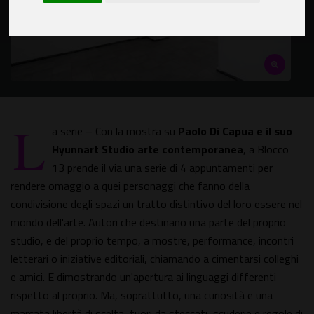
L
a serie – Con la mostra su
Paolo Di Capua e il suo
Hyunnart Studio arte contemporanea
, a Blocco
13 prende il via una serie di 4 appuntamenti per
rendere omaggio a quei personaggi che fanno della
condivisione degli spazi un tratto distintivo del loro essere nel
mondo dell'arte. Autori che destinano una parte del proprio
studio, e del proprio tempo, a mostre, performance, incontri
letterari o iniziative editoriali, chiamando a cimentarsi colleghi
e amici. E dimostrando un'apertura ai linguaggi differenti
rispetto al proprio. Ma, soprattutto, una curiosità e una
marcata libertà di scelta, fuori da steccati, scuderie e regole di