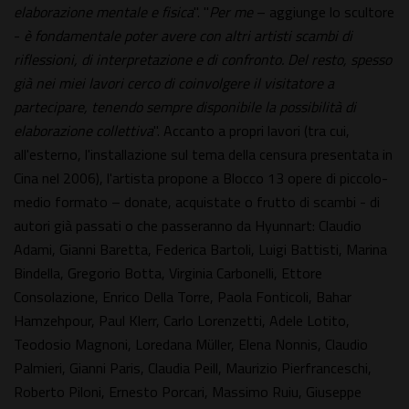
elaborazione mentale e fisica
". "
Per me
– aggiunge lo scultore
-
è fondamentale poter avere con altri artisti scambi di
riflessioni, di interpretazione e di confronto. Del resto, spesso
già nei miei lavori cerco di coinvolgere il visitatore a
partecipare, tenendo sempre disponibile la possibilità di
elaborazione collettiva
". Accanto a propri lavori (tra cui,
all'esterno, l'installazione sul tema della censura presentata in
Cina nel 2006), l'artista propone a Blocco 13 opere di piccolo-
medio formato – donate, acquistate o frutto di scambi - di
autori già passati o che passeranno da Hyunnart: Claudio
Adami, Gianni Baretta, Federica Bartoli, Luigi Battisti, Marina
Bindella, Gregorio Botta, Virginia Carbonelli, Ettore
Consolazione, Enrico Della Torre, Paola Fonticoli, Bahar
Hamzehpour, Paul Klerr, Carlo Lorenzetti, Adele Lotito,
Teodosio Magnoni, Loredana Müller, Elena Nonnis, Claudio
Palmieri, Gianni Paris, Claudia Peill, Maurizio Pierfranceschi,
Roberto Piloni, Ernesto Porcari, Massimo Ruiu, Giuseppe