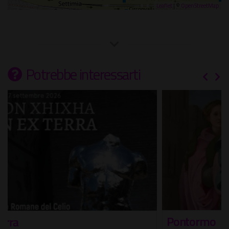
Leaflet
| ©
OpenStreetMap
Potrebbe interessarti
Pontormo