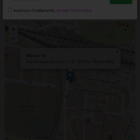
Via Girolamo Benzoni, 13 - 00154 - Roma (RM)
Autorizzo il trattamento
,
ho letto l'informativa
Garbatella
+
−
×
Blocco 13
Via Girolamo Benzoni, 13 - 00154 - Roma (RM)