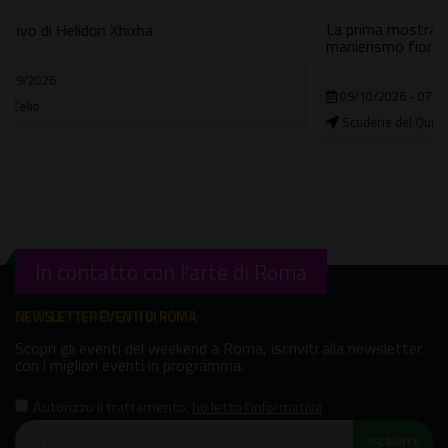
La prima mostra monografica dedicata al maestro del
manierismo fiorentino
09/10/2026 - 07/02/2027
Scuderie del Quirinale
In contatto con l'arte di Roma
NEWSLETTER EVENTI DI ROMA
Scopri gli eventi del weekend a Roma, iscriviti alla newsletter
con i migliori eventi in programma.
Autorizzo il trattamento
,
ho letto l'informativa
ISCRIVITI!