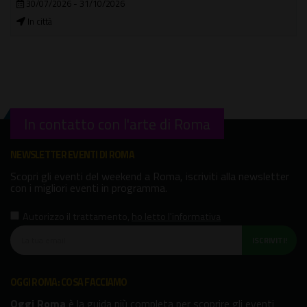
30/07/2026 - 31/10/2026
In città
In contatto con l'arte di Roma
NEWSLETTER EVENTI DI ROMA
Scopri gli eventi del weekend a Roma, iscriviti alla newsletter
con i migliori eventi in programma.
Autorizzo il trattamento
,
ho letto l'informativa
ISCRIVITI!
OGGI ROMA: COSA FACCIAMO
Oggi Roma
è la guida più completa per scoprire gli eventi