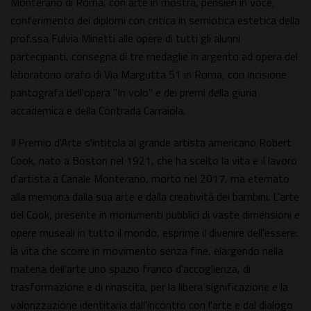
Monterano di Roma, con arte in mostra, pensieri in voce,
conferimento dei diplomi con critica in semiotica estetica della
prof.ssa Fulvia Minetti alle opere di tutti gli alunni
partecipanti, consegna di tre medaglie in argento ad opera del
laboratorio orafo di Via Margutta 51 in Roma, con incisione
pantografa dell'opera "In volo" e dei premi della giuria
accademica e della Contrada Carraiola.
Il Premio d'Arte s'intitola al grande artista americano Robert
Cook, nato a Boston nel 1921, che ha scelto la vita e il lavoro
d'artista a Canale Monterano, morto nel 2017, ma eternato
alla memoria dalla sua arte e dalla creatività dei bambini. L'arte
del Cook, presente in monumenti pubblici di vaste dimensioni e
opere museali in tutto il mondo, esprime il divenire dell'essere:
la vita che scorre in movimento senza fine, elargendo nella
materia dell'arte uno spazio franco d'accoglienza, di
trasformazione e di rinascita, per la libera significazione e la
valorizzazione identitaria dall'incontro con l'arte e dal dialogo