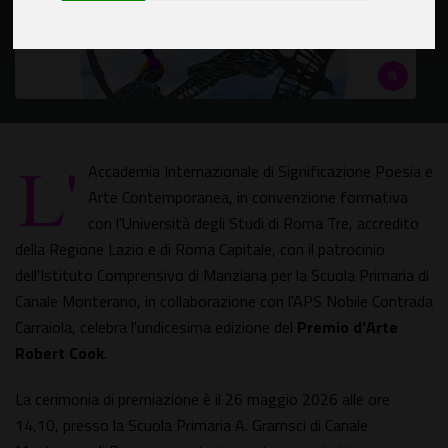
L'
Accademia Internazionale di Significazione Poesia e
Arte Contemporanea, in convenzione formativa
con l'Università degli Studi di Roma Tre, accredito
della Regione Lazio e di Roma Capitale, con il patrocinio
dell'Istituto Comprensivo di Manziana per la Scuola Primaria di
Canale Monterano, in collaborazione con l'APS Nobile Contrada
Carraiola, celebra l'undicesima edizione del
Premio d'Arte
Robert Cook
.
La cerimonia di premiazione è il 26 maggio 2026 alle ore
14,10, presso la Scuola Primaria A. Gramsci di Canale