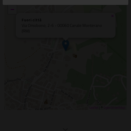
+
−
×
Fuori città
Via Omobono, 2-6 - 00060 Canale Monterano
(RM)
Leaflet
| ©
OpenStreetMap