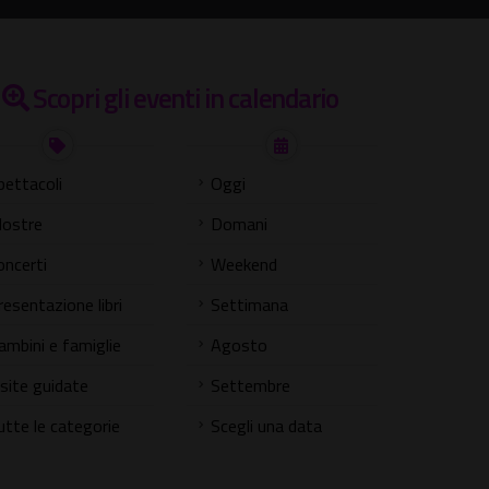
Scopri gli eventi in calendario
pettacoli
Oggi
ostre
Domani
oncerti
Weekend
resentazione libri
Settimana
ambini e famiglie
Agosto
isite guidate
Settembre
utte le categorie
Scegli una data