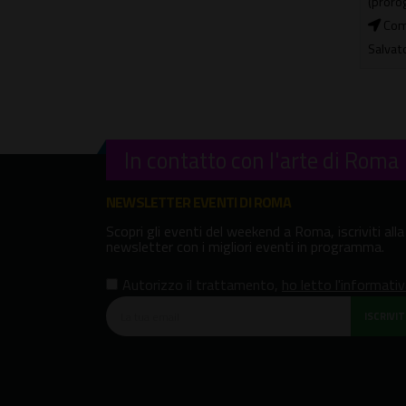
(prorogato)
Muse
Complesso Monumentale di San
Salvatore in Lauro
In contatto con l'arte di Roma
NEWSLETTER EVENTI DI ROMA
Scopri gli eventi del weekend a Roma, iscriviti alla
newsletter con i migliori eventi in programma.
Autorizzo il trattamento
,
ho letto l'informati
ISCRIVITI