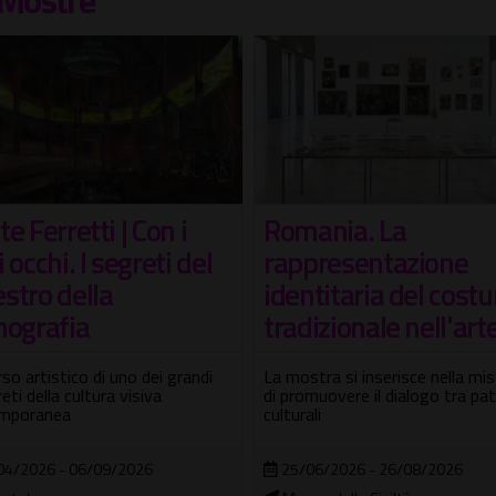
Mostre
ania. La
Gazzie Rimembranz
presentazione
Mostra personale di Monica
ntitaria del costume
Argentino
izionale nell'arte
27/07/2026 - 07/08/2026
tra si inserisce nella missione
Villa Altieri – Palazzo della Cult
muovere il dialogo tra patrimoni
della Memoria Storica
li
06/2026 - 26/08/2026