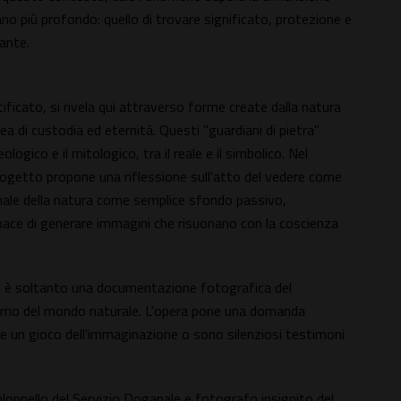
 più profondo: quello di trovare significato, protezione e
ante.
tificato, si rivela qui attraverso forme create dalla natura
ea di custodia ed eternità. Questi "guardiani di pietra"
ogico e il mitologico, tra il reale e il simbolico. Nel
rogetto propone una riflessione sull'atto del vedere come
nale della natura come semplice sfondo passivo,
ce di generare immagini che risuonano con la coscienza
on è soltanto una documentazione fotografica del
interno del mondo naturale. L'opera pone una domanda
un gioco dell'immaginazione o sono silenziosi testimoni
lonnello del Servizio Doganale e fotografo insignito del