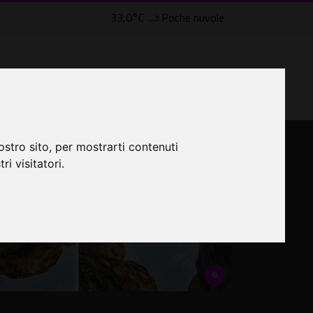
33,0°C
Poche nuvole
lle Civette
LTRI EVENTI ˅
CINEMA ˅
ostro sito, per mostrarti contenuti
ri visitatori.