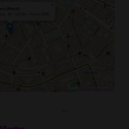
×
ery (Monti)
iano, 36 - 00184 - Roma (RM)
Leaflet
| ©
OpenStreetMap