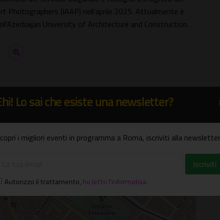
 Art Photographers (IAAP) nell'aprile 2025. Attualmente è
ll'Azerbaijan University of Architecture and Construction.
Ehi! Lo sai che esiste una newsletter?
copri i migliori eventi in programma a Roma, iscriviti alla newsletter
Autorizzo il trattamento
,
ho letto l'informativa