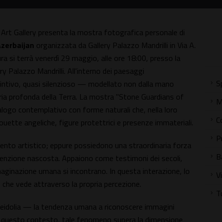
Art Gallery presenta la mostra fotografica personale di
Azerbaijan
organizzata da Gallery Palazzo Mandrilli in Via A.
ra si terrà venerdì 29 maggio, alle ore 18:00, presso la
y Palazzo Mandrilli. All'interno dei paesaggi
S
istintivo, quasi silenzioso — modellato non dalla mano
ia profonda della Terra. La mostra "Stone Guardians of
M
ialogo contemplativo con forme naturali che, nella loro
C
uette angeliche, figure protettrici e presenze immateriali.
P
vento artistico; eppure possiedono una straordinaria forza
B
tenzione nascosta. Appaiono come testimoni dei secoli,
maginazione umana si incontrano. In questa interazione, lo
V
che vede attraverso la propria percezione.
T
areidolia — la tendenza umana a riconoscere immagini
, in questo contesto, tale fenomeno supera la dimensione