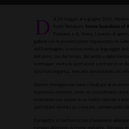
D
al 29 maggio al 4 giugno 2026, Medina 
Aydin Mehdiyev,
Stone Guardians of 
Poliziano 4-6, Roma. L'evento di apertu
galleria con la presentazione organizzata da Galler
dell'Azerbaigian, la natura rivela un linguaggio d
dell'uomo, ma dal tempo, dal vento e dalla memor
Azerbaijan" invita lo spettatore a entrare in un d
struttura organica, evocano associazioni con silho
Queste immagini non sono il risultato di un inter
espressiva interiore, come se custodissero un'in
incarnando uno spazio in cui realtà naturale e im
spettatore diventa co-creatore, completando ciò 
Il progetto si confronta con il fenomeno della p
familiari all'interno di forme astratte. Tuttavia