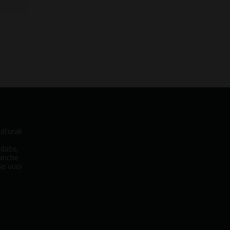
lturali
idate,
 anche
se vuoi