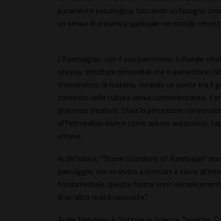
puramente psicologica, toccando un bisogno umano
un senso di presenza spirituale nel mondo circost
L'Azerbaigian, con il suo patrimonio culturale stra
stessa, strutture primordiali che trasmettono l'id
trascendono la materia, creando un ponte tra il geol
contesto della cultura visiva contemporanea, il p
processo creativo. Sfida la percezione convenzio
affermandola invece come autore autonomo, capa
umana.
In definitiva, "Stone Guardians of Azerbaijan" n
paesaggio, ma un invito a ricercare il sacro all'
fondamentale: queste forme sono semplicemente 
di un'altra realtà nascosta?
Aydin Mehdiyev è Dottore in Scienze Tecniche, Co