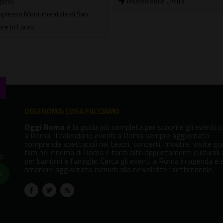
o delle Civiltà
OGGI ROMA: COSA FACCIAMO
Oggi Roma
è la guida più completa per scoprire gli eventi cu
a Roma. Il calendario eventi a Roma sempre aggiornato
comprende spettacoli nei teatri, concerti, mostre, visite gu
film nei cinema di Roma e tanti altri appuntamenti culturali
va
per bambini e famiglie. Cerca gli eventi a Roma in agenda e 
rimanere aggiornato iscriviti alla newsletter settimanale.
!