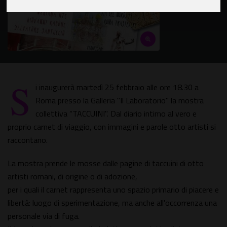
S
i inaugurerà martedì 25 febbraio alle ore 18.30 a
Roma presso la Galleria "Il Laboratorio" la mostra
collettiva “TACCUINI". Dal diario intimo al vero e
proprio carnet di viaggio, con immagini e parole otto artisti si
raccontano.
La mostra prende le mosse dalle pagine di taccuini di otto
artisti romani, di origine o di adozione,
per i quali il carnet rappresenta uno spazio primario di piacere e
libertà: luogo di sperimentazione, ma anche all'occorrenza una
personale via di fuga.