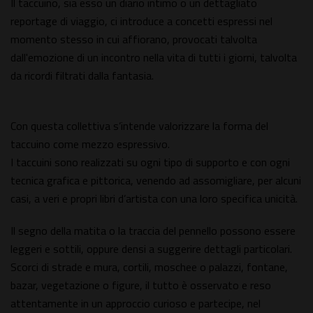
Il taccuino, sia esso un diario intimo o un dettagliato
reportage di viaggio, ci introduce a concetti espressi nel
momento stesso in cui affiorano, provocati talvolta
dall'emozione di un incontro nella vita di tutti i giorni, talvolta
da ricordi filtrati dalla fantasia.
Con questa collettiva s’intende valorizzare la forma del
taccuino come mezzo espressivo.
I taccuini sono realizzati su ogni tipo di supporto e con ogni
tecnica grafica e pittorica, venendo ad assomigliare, per alcuni
casi, a veri e propri libri d’artista con una loro specifica unicità.
Il segno della matita o la traccia del pennello possono essere
leggeri e sottili, oppure densi a suggerire dettagli particolari.
Scorci di strade e mura, cortili, moschee o palazzi, fontane,
bazar, vegetazione o figure, il tutto è osservato e reso
attentamente in un approccio curioso e partecipe, nel