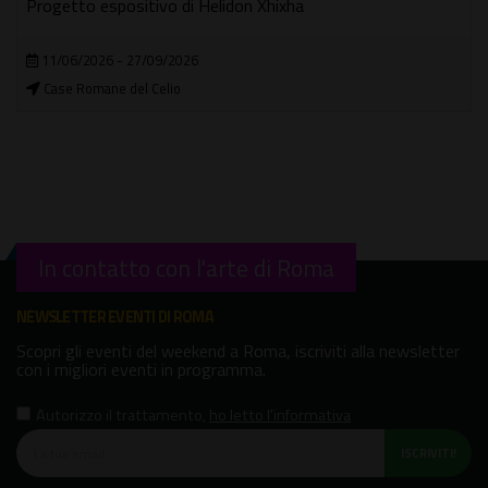
In natura nulla si ferma: tutto si trasforma, tutto si
prepara a una nuova fioritura
18/03/2026 - 06/09/2026
Chiostro del Bramante
In contatto con l'arte di Roma
NEWSLETTER EVENTI DI ROMA
Scopri gli eventi del weekend a Roma, iscriviti alla newsletter
con i migliori eventi in programma.
Autorizzo il trattamento
,
ho letto l'informativa
ISCRIVITI!