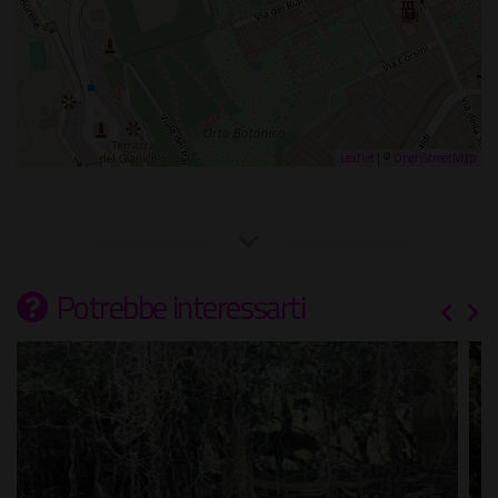
Leaflet
| ©
OpenStreetMap
Potrebbe interessarti