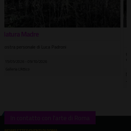
LAVINIA - Quinto gusto pistacchio e
lampone
Un'opera e una performance dell'artista Saa?dane Afif con
un nuovo gusto di gelato
12/06/2026 - 20/09/2026
Villa Borghese
In contatto con l'arte di Roma
NEWSLETTER EVENTI DI ROMA