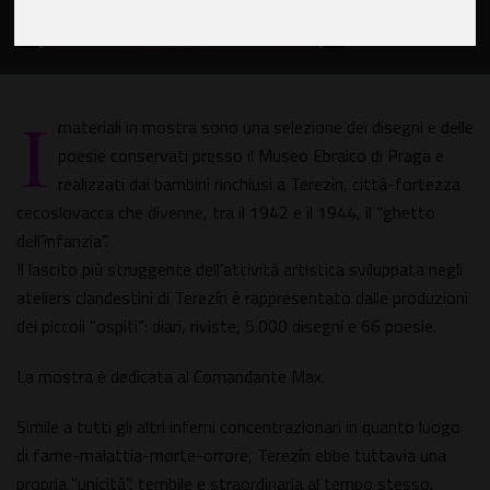
I
materiali in mostra sono una selezione dei disegni e delle
poesie conservati presso il Museo Ebraico di Praga e
realizzati dai bambini rinchiusi a Terezin, città-fortezza
cecoslovacca che divenne, tra il 1942 e il 1944, il “ghetto
dell’infanzia”.
Il lascito più struggente dell’attività artistica sviluppata negli
ateliers clandestini di Terezín è rappresentato dalle produzioni
dei piccoli “ospiti”: diari, riviste, 5.000 disegni e 66 poesie.
La mostra è dedicata al Comandante Max.
Simile a tutti gli altri inferni concentrazionari in quanto luogo
di fame-malattia-morte-orrore, Terezín ebbe tuttavia una
propria “unicità”, terribile e straordinaria al tempo stesso.