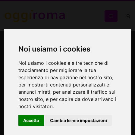
Un Museo per l'Ecole
Noi usiamo i cookies
Mostra di Archeologia e Antichità
Noi usiamo i cookies e altre tecniche di
tracciamento per migliorare la tua
esperienza di navigazione nel nostro sito,
per mostrarti contenuti personalizzati e
annunci mirati, per analizzare il traffico sul
nostro sito, e per capire da dove arrivano i
nostri visitatori.
Accetto
Cambia le mie impostazioni