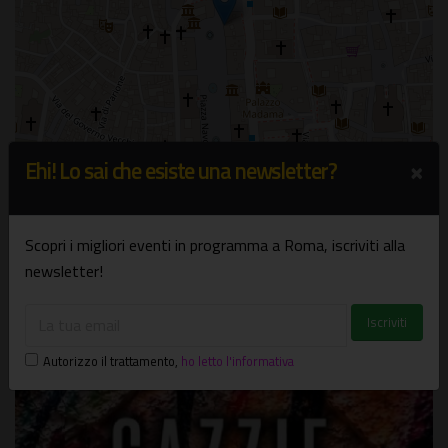
×
Ehi! Lo sai che esiste una newsletter?
Leaflet
| ©
OpenStreetMap
Scopri i migliori eventi in programma a Roma, iscriviti alla
newsletter!
Potrebbe interessarti
Autorizzo il trattamento
,
ho letto l'informativa