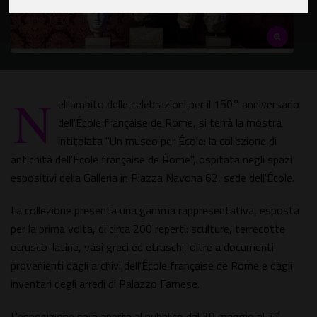
N
ell'ambito delle celebrazioni per il 150° anniversario
dell'École française de Rome, si terrà la mostra
intitolata "Un museo per École: la collezione di
antichità dell'École française de Rome", ospitata negli spazi
espositivi della Galleria in Piazza Navona 62, sede dell'École.
La collezione presenta una gamma rappresentativa, esposta
per la prima volta, di circa 200 reperti: sculture, terrecotte
etrusco-latine, vasi greci ed etruschi, oltre a documenti
provenienti dagli archivi dell'École française de Rome e dagli
inventari degli arredi di Palazzo Farnese.
L'esposizione sarà aperta al pubblico dal 29 maggio al 20