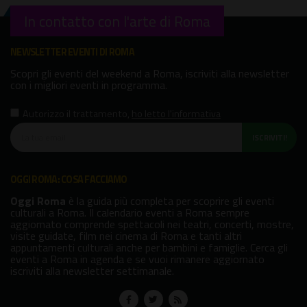
In contatto con l'arte di Roma
NEWSLETTER EVENTI DI ROMA
Scopri gli eventi del weekend a Roma, iscriviti alla newsletter
con i migliori eventi in programma.
Autorizzo il trattamento
,
ho letto l'informativa
ISCRIVITI!
OGGI ROMA: COSA FACCIAMO
Oggi Roma
è la guida più completa per scoprire gli eventi
culturali a Roma. Il calendario eventi a Roma sempre
aggiornato comprende spettacoli nei teatri, concerti, mostre,
visite guidate, film nei cinema di Roma e tanti altri
appuntamenti culturali anche per bambini e famiglie. Cerca gli
eventi a Roma in agenda e se vuoi rimanere aggiornato
iscriviti alla newsletter settimanale.