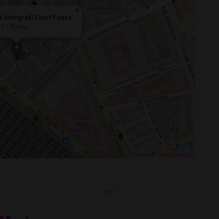
×
e fotografi Fuori Fuoco
 11 - Roma
Leaflet
| ©
OpenStreetMap