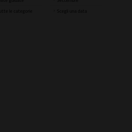
isite guidate
Settembre
utte le categorie
Scegli una data