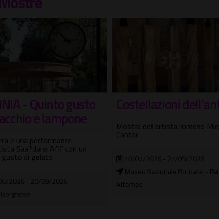
Mostre
ellazioni dell'antico
Lanterne magiche.
Fotografie dalla
 dell'artista romeno Mircea
collezione Valerio D
r
Paolis
07/2026 - 27/09/2026
Una selezione di percorsi visivi
o Nazionale Romano - Palazzo
all'interno della collezione De P
ps
14/02/2026 - 06/09/2026
Museo Carlo Bilotti - Aranciera d