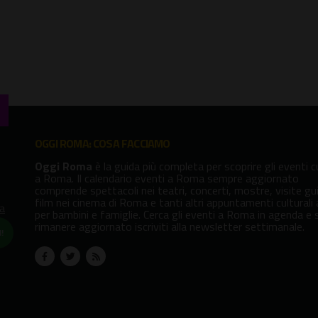
Borghese
OGGI ROMA: COSA FACCIAMO
Oggi Roma
è la guida più completa per scoprire gli eventi cu
a Roma. Il calendario eventi a Roma sempre aggiornato
comprende spettacoli nei teatri, concerti, mostre, visite gu
film nei cinema di Roma e tanti altri appuntamenti culturali
va
per bambini e famiglie. Cerca gli eventi a Roma in agenda e 
rimanere aggiornato iscriviti alla newsletter settimanale.
!