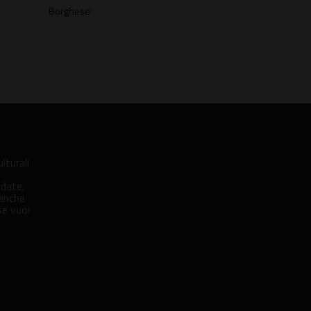
lturali
idate,
 anche
se vuoi