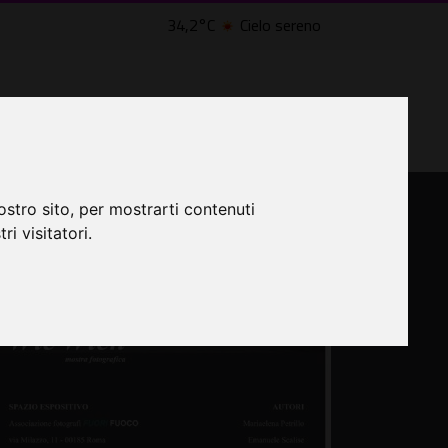
34,2°C
Cielo sereno
LTRI EVENTI ˅
CINEMA ˅
ostro sito, per mostrarti contenuti
ri visitatori.