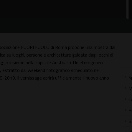
'Associazione FUORI FUOCO di Roma propone una mostra dal
ica su luoghi, persone e architetture guidata dagli occhi di
ggio insieme nella capitale Austriaca. Un eterogeneo
tale, estratto dal weekend fotografico schedulato nel
S
019. Il vernissage aprirà ufficialmente il nuovo anno
M
C
P
B