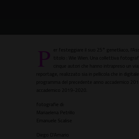
P
er festeggiare il suo 25° genetliaco, l
titolo : Wie Wien. Una collettiva fotograf
cinque autori che hanno intrapreso un via
reportage, realizzato sia in pellicola che in digi
programma del precedente anno accademico 2018-2
accademico 2019-2020.
fotografie di:
Mariaelena Petrillo
Emanuele Scalise
Diego D'Amario