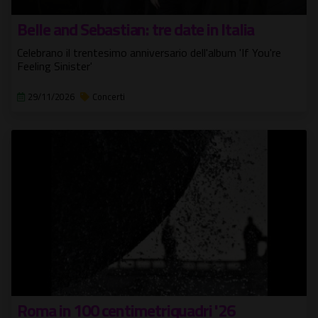
Belle and Sebastian: tre date in Italia
Celebrano il trentesimo anniversario dell'album 'If You're
Feeling Sinister'
29/11/2026
Concerti
Roma in 100 centimetriquadri '26