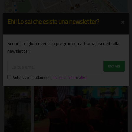
Leaflet
| ©
OpenStreetMap
×
Ehi! Lo sai che esiste una newsletter?
Scopri i migliori eventi in programma a Roma, iscriviti alla
Potrebbe interessarti
newsletter!
Autorizzo il trattamento
,
ho letto l'informativa