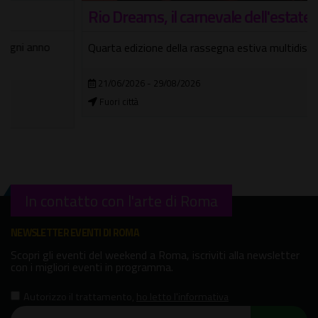
Rio Dreams, il carnevale dell'estate ai Tucul
Quarta edizione della rassegna estiva multidisciplinare
21/06/2026 - 29/08/2026
Fuori città
In contatto con l'arte di Roma
NEWSLETTER EVENTI DI ROMA
Scopri gli eventi del weekend a Roma, iscriviti alla newsletter
con i migliori eventi in programma.
Autorizzo il trattamento
,
ho letto l'informativa