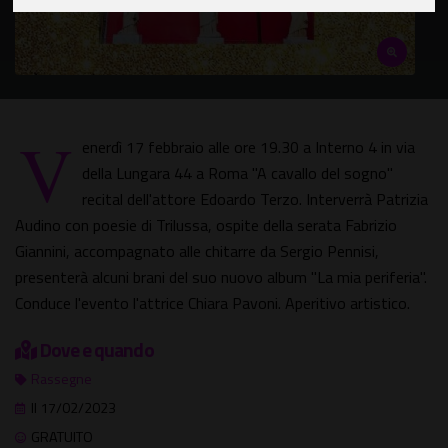
V
enerdì 17 febbraio alle ore 19.30 a Interno 4 in via
della Lungara 44 a Roma "A cavallo del sogno"
recital dell'attore Edoardo Terzo. Interverrà Patrizia
Audino con poesie di Trilussa, ospite della serata Fabrizio
Giannini, accompagnato alle chitarre da Sergio Pennisi,
presenterà alcuni brani del suo nuovo album "La mia periferia".
Conduce l'evento l'attrice Chiara Pavoni. Aperitivo artistico.
Dove e quando
Rassegne
Il 17/02/2023
GRATUITO