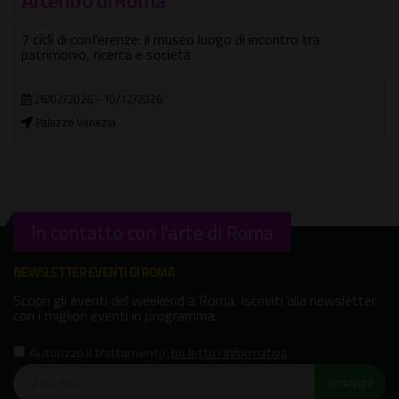
Estate 2026 – Ninfeo Village apre all'Eur
Tre mesi di concerti, dj set e grandi eventi
22/05/2026 - 23/08/2026
Parco del Ninfeo
In contatto con l'arte di Roma
NEWSLETTER EVENTI DI ROMA
Scopri gli eventi del weekend a Roma, iscriviti alla newsletter
con i migliori eventi in programma.
Autorizzo il trattamento
,
ho letto l'informativa
ISCRIVITI!