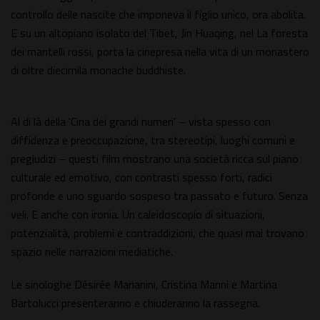
controllo delle nascite che imponeva il figlio unico, ora abolita.
E su un altopiano isolato del Tibet, Jin Huaqing, nel La foresta
dei mantelli rossi, porta la cinepresa nella vita di un monastero
di oltre diecimila monache buddhiste.
Al di là della 'Cina dei grandi numeri' – vista spesso con
diffidenza e preoccupazione, tra stereotipi, luoghi comuni e
pregiudizi – questi film mostrano una società ricca sul piano
culturale ed emotivo, con contrasti spesso forti, radici
profonde e uno sguardo sospeso tra passato e futuro. Senza
veli. E anche con ironia. Un caleidoscopio di situazioni,
potenzialità, problemi e contraddizioni, che quasi mai trovano
spazio nelle narrazioni mediatiche.
Le sinologhe Désirée Marianini, Cristina Manni e Martina
Bartolucci presenteranno e chiuderanno la rassegna.