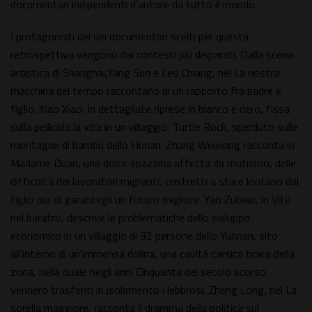
documentari indipendenti d'autore da tutto il mondo.
I protagonisti dei sei documentari scelti per questa
retrospettiva vengono dai contesti più disparati. Dalla scena
artistica di Shanghai,Yang Sun e Leo Chiang, nel La nostra
macchina del tempo raccontano di un rapporto fra padre e
figlio. Xiao Xiao, in dettagliate riprese in bianco e nero, fissa
sulla pellicola la vita in un villaggio, Turtle Rock, sperduto sulle
montagne di bambù dello Hunan. Zhang Weixiong racconta in
Madame Duan, una dolce spazzina affetta da mutismo, delle
difficoltà dei lavoratori migranti, costretti a stare lontano dal
figlio pur di garantirgli un futuro migliore. Yao Zubiao, in Vite
nel baratro, descrive le problematiche dello sviluppo
economico in un villaggio di 32 persone dello Yunnan, sito
all'interno di un'immensa dolina, una cavità carsica tipica della
zona, nella quale negli anni Cinquanta del secolo scorso
vennero trasferiti in isolamento i lebbrosi. Zheng Long, nel La
sorella maggiore, racconta il dramma della politica sul