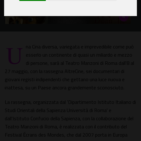
U
na Cina diversa, variegata e imprevedibile come può
esserlo un continente di quasi un miliardo e mezzo
di persone, sarà al Teatro Manzoni di Roma dall'8 al
27 maggio, con la rassegna AltreCine, sei documentari di
giovani registi indipendenti che gettano una luce nuova e
inattesa, su un Paese ancora grandemente sconosciuto.
La rassegna, organizzata dal 'Dipartimento Istituto Italiano di
Studi Orientali della Sapienza Università di Roma' e
dall'Istituto Confucio della Sapienza, con la collaborazione del
Teatro Manzoni di Roma, è realizzata con il contributo del
Festival Écrans des Mondes, che dal 2007 porta in Europa