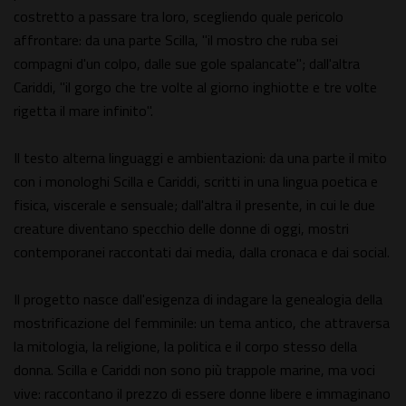
costretto a passare tra loro, scegliendo quale pericolo
affrontare: da una parte Scilla, "il mostro che ruba sei
compagni d'un colpo, dalle sue gole spalancate"; dall'altra
Cariddi, "il gorgo che tre volte al giorno inghiotte e tre volte
rigetta il mare infinito".
Il testo alterna linguaggi e ambientazioni: da una parte il mito
con i monologhi Scilla e Cariddi, scritti in una lingua poetica e
fisica, viscerale e sensuale; dall'altra il presente, in cui le due
creature diventano specchio delle donne di oggi, mostri
contemporanei raccontati dai media, dalla cronaca e dai social.
Il progetto nasce dall'esigenza di indagare la genealogia della
mostrificazione del femminile: un tema antico, che attraversa
la mitologia, la religione, la politica e il corpo stesso della
donna. Scilla e Cariddi non sono più trappole marine, ma voci
vive: raccontano il prezzo di essere donne libere e immaginano