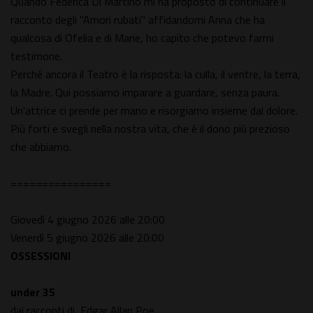
Quando Federica Di Martino mi ha proposto di continuare il
racconto degli "Amori rubati" affidandomi Anna che ha
qualcosa di Ofelia e di Marie, ho capito che potevo farmi
testimone.
Perché ancora il Teatro è la risposta: la culla, il ventre, la terra,
la Madre. Qui possiamo imparare a guardare, senza paura.
Un'attrice ci prende per mano e risorgiamo insieme dal dolore.
Più forti e svegli nella nostra vita, che è il dono più prezioso
che abbiamo.
================
Giovedì 4 giugno 2026 alle 20:00
Venerdì 5 giugno 2026 alle 20:00
OSSESSIONI
under 35
dai racconti di Edgar Allan Poe