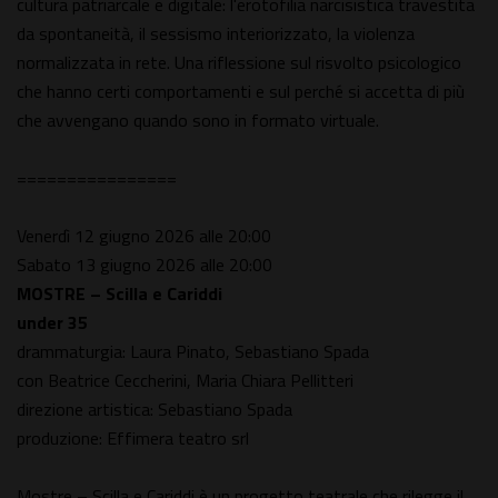
cultura patriarcale e digitale: l'erotofilia narcisistica travestita
da spontaneità, il sessismo interiorizzato, la violenza
normalizzata in rete. Una riflessione sul risvolto psicologico
che hanno certi comportamenti e sul perché si accetta di più
che avvengano quando sono in formato virtuale.
================
Venerdì 12 giugno 2026 alle 20:00
Sabato 13 giugno 2026 alle 20:00
MOSTRE – Scilla e Cariddi
under 35
drammaturgia: Laura Pinato, Sebastiano Spada
con Beatrice Ceccherini, Maria Chiara Pellitteri
direzione artistica: Sebastiano Spada
produzione: Effimera teatro srl
Mostre – Scilla e Cariddi è un progetto teatrale che rilegge il