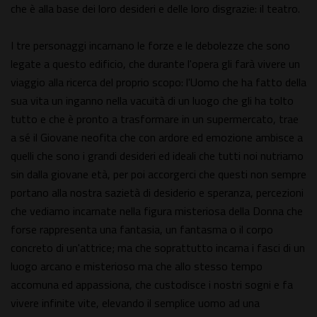
che è alla base dei loro desideri e delle loro disgrazie: il teatro.
I tre personaggi incarnano le forze e le debolezze che sono
legate a questo edificio, che durante l'opera gli farà vivere un
viaggio alla ricerca del proprio scopo: l'Uomo che ha fatto della
sua vita un inganno nella vacuità di un luogo che gli ha tolto
tutto e che è pronto a trasformare in un supermercato, trae
a sé il Giovane neofita che con ardore ed emozione ambisce a
quelli che sono i grandi desideri ed ideali che tutti noi nutriamo
sin dalla giovane età, per poi accorgerci che questi non sempre
portano alla nostra sazietà di desiderio e speranza, percezioni
che vediamo incarnate nella figura misteriosa della Donna che
forse rappresenta una fantasia, un fantasma o il corpo
concreto di un'attrice; ma che soprattutto incarna i fasci di un
luogo arcano e misterioso ma che allo stesso tempo
accomuna ed appassiona, che custodisce i nostri sogni e fa
vivere infinite vite, elevando il semplice uomo ad una