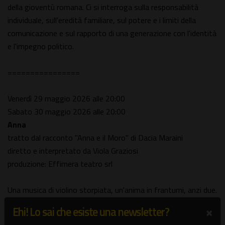
della gioventù romana. Ci si interroga sulla responsabilità
individuale, sull'eredità familiare, sul potere e i limiti della
comunicazione e sul rapporto di una generazione con l'identità
e l'impegno politico.
================
Venerdì 29 maggio 2026 alle 20:00
Sabato 30 maggio 2026 alle 20:00
Anna
tratto dal racconto "Anna e il Moro" di Dacia Maraini
diretto e interpretato da Viola Graziosi
produzione: Effimera teatro srl
Una musica di violino storpiata, un'anima in frantumi, anzi due.
Madre e figlia: un'unica voce. La separazione è strapiombo. La
×
Ehi! Lo sai che esiste una newsletter?
fine, buio: nessuna indulgenza.