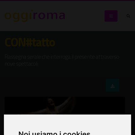
CON#tatto
Rassegna serale che interroga il presente attraverso
nove spettacoli
Noi usiamo i cookies