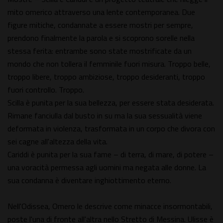
mito omerico attraverso una lente contemporanea. Due
figure mitiche, condannate a essere mostri per sempre,
prendono finalmente la parola e si scoprono sorelle nella
stessa ferita: entrambe sono state mostrificate da un
mondo che non tollera il femminile fuori misura. Troppo belle,
troppo libere, troppo ambiziose, troppo desideranti, troppo
fuori controllo. Troppo.
Scilla è punita per la sua bellezza, per essere stata desiderata.
Rimane fanciulla dal busto in su ma la sua sessualità viene
deformata in violenza, trasformata in un corpo che divora con
sei cagne all'altezza della vita.
Cariddi è punita per la sua fame – di terra, di mare, di potere –
una voracità permessa agli uomini ma negata alle donne. La
sua condanna è diventare inghiottimento eterno.
Nell'Odissea, Omero le descrive come minacce insormontabili,
poste l'una di fronte all'altra nello Stretto di Messina. Ulisse è