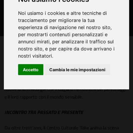
Noi usiamo i cookies e altre tecniche di
tracciamento per migliorare la tua
esperienza di navigazione nel nostro sito,
per mostrarti contenuti personalizzati e
annunci mirati, per analizzare il traffico sul
I
nostro sito, e per capire da dove arrivano i
l Teatro Le Maschere presenta
dal 12 maggio al 13
nostri visitatori.
giugno 2026
CON#tatto
, rassegna di nove spettacoli
il cui filo rosso è la contemporaneità. Non una semplice
Accetto
Cambia le mie impostazioni
moda o uno slogan, ma la capacità del teatro di leggere il
presente attraverso storie, riscritture, classici rivitalizzati e
nuove drammaturgie che indagano l'emotività dei personaggi
e il loro rapporto con il mondo sensibile.
INCONTRO TRA PASSATO E PRESENTE
Da oltre trent'anni, il Centro Culturale Talia anima la scena