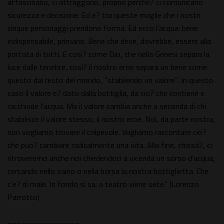
affascinano, ci attraggono, proprio perche? ci comunicano
sicurezza e decisione. Ed e? tra queste maglie che i nostri
cinque personaggi prendono forma. Ed ecco l'acqua: bene
indispensabile, primario. Bene che deve, dovrebbe, essere alla
portata di tutti. E cosi? come Dio, che nella Genesi separa la
luce dalle tenebre, cosi? il nostro eroe separa un bene come
questo dal resto del mondo, "stabilendo un valore": in questo
caso il valore e? dato dalla bottiglia, da cio? che contiene e
racchiude l'acqua. Ma il valore cambia anche a seconda di chi
stabilisce il valore stesso, il nostro eroe. Noi, da parte nostra,
non vogliamo trovare il colpevole. Vogliamo raccontare cio?
che puo? cambiare radicalmente una vita. Alla fine, chissà?, ci
ritroveremo anche noi chiedendoci a vicenda un sorso d'acqua,
cercando nello zaino o nella borsa la nostra bottiglietta. Che
c'e? di male. In fondo si sa: a teatro viene sete." (Lorenzo
Parrotto)
================