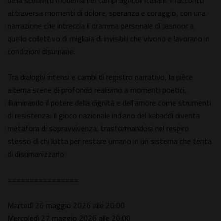
della schiavitù moderna nei campi agricoli italiani. Il racconto
attraversa momenti di dolore, speranza e coraggio, con una
narrazione che intreccia il dramma personale di Jasnoor a
quello collettivo di migliaia di invisibili che vivono e lavorano in
condizioni disumane.
Tra dialoghi intensi e cambi di registro narrativo, la pièce
alterna scene di profondo realismo a momenti poetici,
illuminando il potere della dignità e dell'amore come strumenti
di resistenza. Il gioco nazionale indiano del kabaddi diventa
metafora di sopravvivenza, trasformandosi nel respiro
stesso di chi lotta per restare umano in un sistema che tenta
di disumanizzarlo
================
Martedì 26 maggio 2026 alle 20:00
Mercoledì 27 maggio 2026 alle 20:00