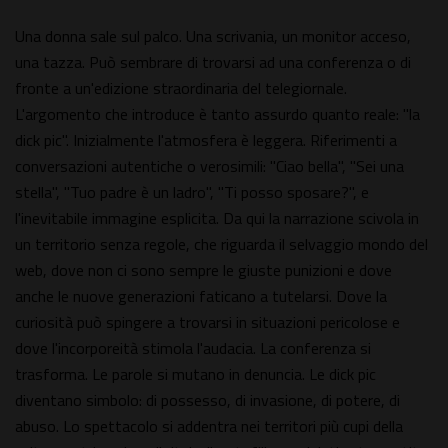
Una donna sale sul palco. Una scrivania, un monitor acceso,
una tazza. Può sembrare di trovarsi ad una conferenza o di
fronte a un'edizione straordinaria del telegiornale.
L'argomento che introduce è tanto assurdo quanto reale: "la
dick pic". Inizialmente l'atmosfera è leggera. Riferimenti a
conversazioni autentiche o verosimili: "Ciao bella", "Sei una
stella", "Tuo padre è un ladro", "Ti posso sposare?", e
l'inevitabile immagine esplicita. Da qui la narrazione scivola in
un territorio senza regole, che riguarda il selvaggio mondo del
web, dove non ci sono sempre le giuste punizioni e dove
anche le nuove generazioni faticano a tutelarsi. Dove la
curiosità può spingere a trovarsi in situazioni pericolose e
dove l'incorporeità stimola l'audacia. La conferenza si
trasforma. Le parole si mutano in denuncia. Le dick pic
diventano simbolo: di possesso, di invasione, di potere, di
abuso. Lo spettacolo si addentra nei territori più cupi della