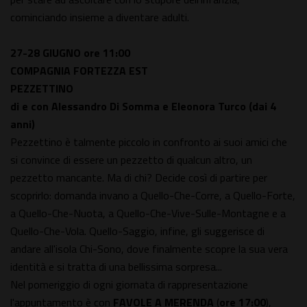
cominciando insieme a diventare adulti.
27-28 GIUGNO
ore 11:00
COMPAGNIA FORTEZZA EST
PEZZETTINO
di e con Alessandro Di Somma e Eleonora Turco (dai 4
anni)
Pezzettino è talmente piccolo in confronto ai suoi amici che
si convince di essere un pezzetto di qualcun altro, un
pezzetto mancante. Ma di chi? Decide così di partire per
scoprirlo: domanda invano a Quello-Che-Corre, a Quello-Forte,
a Quello-Che-Nuota, a Quello-Che-Vive-Sulle-Montagne e a
Quello-Che-Vola. Quello-Saggio, infine, gli suggerisce di
andare all'isola Chi-Sono, dove finalmente scopre la sua vera
identità e si tratta di una bellissima sorpresa...
Nel pomeriggio di ogni giornata di rappresentazione
l'appuntamento è con
FAVOLE A MERENDA
(
ore 17:00
),