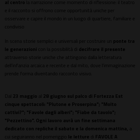
al centro
la narrazione come momento di riflessione: il teatro
e il racconto si offrono come opportunità uniche per
osservare e capire il mondo in un luogo di quartiere, familiare e
condiviso
In scena storie semplici e universali per costruire un
ponte tra
le generazioni
con la possibilità di
decifrare il presente
attraverso storie uniche che attingono dalla letteratura
dell'infanzia arcaica e recente e dal mito, dove l'immaginazione
prende forma diventando racconto visivo.
Dal
23 maggio
al
28 giugno sul palco di Fortezza Est
cinque spettacoli: "Plutone e Proserpina"; "Molto
cattivi?"; "Favole dagli alberi"; "Fiabe da tavolo";
"Pezzettino". Ogni lavoro avrà un fine settimana
dedicato con repliche il sabato e la domenica mattina,
a
cui seguiranno nel pomeriggio
le letture
di
FAVOLE A