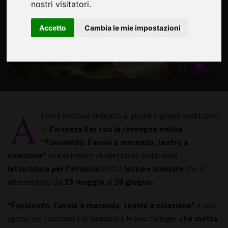
nostri visitatori.
Accetto
Cambia le mie impostazioni
A
l via il Festival dedicato ai piccoli e grandi spettatori
di
Fortezza Est con la rassegna estiva
"Favolando. Favole a merenda
,
teatro a
colazione"
una selezione di spettacoli tratti dalla
letteratura per l'infanzia
uniti a
letture animate
che si
alterneranno dal
23 maggio
al
28 giugno.
"Favolando. Favole a merenda
,
teatro a colazione"
è uno
spazio per i bambini e le bambine e le loro famiglie
che mette