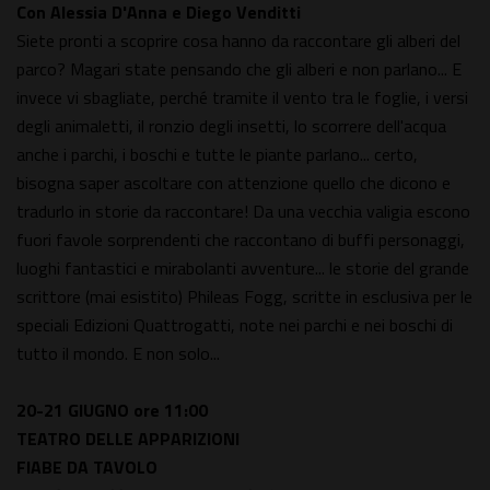
Con Alessia D'Anna e Diego Venditti
Siete pronti a scoprire cosa hanno da raccontare gli alberi del
parco? Magari state pensando che gli alberi e non parlano... E
invece vi sbagliate, perché tramite il vento tra le foglie, i versi
degli animaletti, il ronzio degli insetti, lo scorrere dell'acqua
anche i parchi, i boschi e tutte le piante parlano... certo,
bisogna saper ascoltare con attenzione quello che dicono e
tradurlo in storie da raccontare! Da una vecchia valigia escono
fuori favole sorprendenti che raccontano di buffi personaggi,
luoghi fantastici e mirabolanti avventure... le storie del grande
scrittore (mai esistito) Phileas Fogg, scritte in esclusiva per le
speciali Edizioni Quattrogatti, note nei parchi e nei boschi di
tutto il mondo. E non solo...
20-21 GIUGNO
ore 11:00
TEATRO DELLE APPARIZIONI
FIABE DA TAVOLO