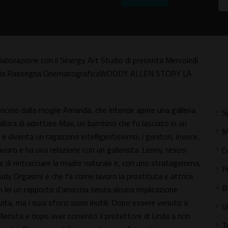
laborazione con il Sinergy Art Studio di presenta Mercoledì
m della Rassegna CinematograficaWOODY ALLEN STORY LA
vincere dalla moglie Amanda, che intende aprire una galleria
S
allora di adottare Max, un bambino che fu lasciato in un
M
 e diventa un ragazzino intelligentissimo; i genitori, invece,
avoro e ha una relazione con un gallerista. Lenny, resosi
C
de di rintracciare la madre naturale e, con uno stratagemma,
P
 Judy Orgasm) e che fa come lavoro la prostituta e attrice
B
n lei un rapporto d'amicizia senza alcuna implicazione
ita, ma i suoi sforzi sono inutili. Dopo essere venuto a
V
lerista e dopo aver convinto il protettore di Linda a non
T