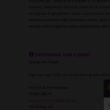
sfruttarla più, Lenny la va a trovare e fa l'amor
insieme, Linda invece trova un uomo di cui si in
un negozio di giocattoli e viene a conoscenza del
Linda ha avuto una figlia da Lenny, ma non glielo r
neonato che la ragazza aveva abbandonato quando
Informazioni, orari e prezzi
Sinergy Art Studio
Ingresso: euro 3,00 con un bicchiere di vino offert
Per Info & Prenotazioni:
06.89538915
sinergyartstudio@gmail.com
S
FB: Sinergy Art