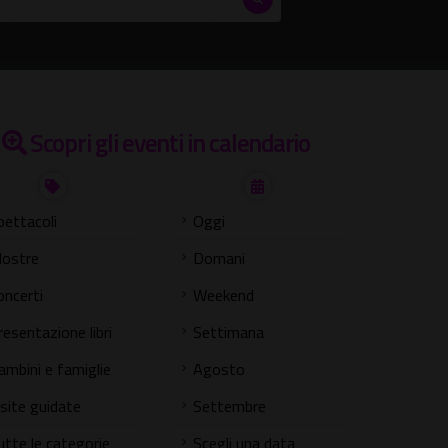
Scopri gli eventi in calendario
pettacoli
Oggi
ostre
Domani
oncerti
Weekend
resentazione libri
Settimana
ambini e famiglie
Agosto
isite guidate
Settembre
utte le categorie
Scegli una data