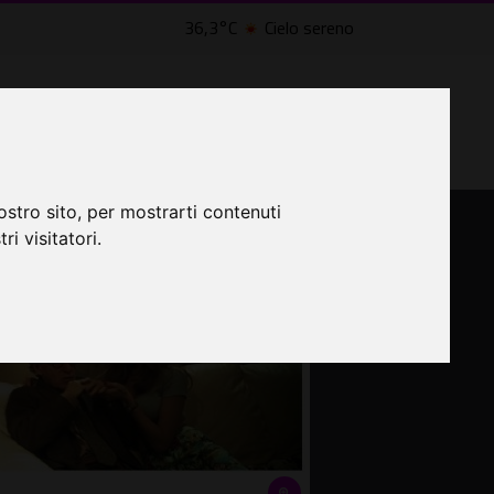
36,3°C
Cielo sereno
LTRI EVENTI ˅
CINEMA ˅
ostro sito, per mostrarti contenuti
lle Civette
ri visitatori.