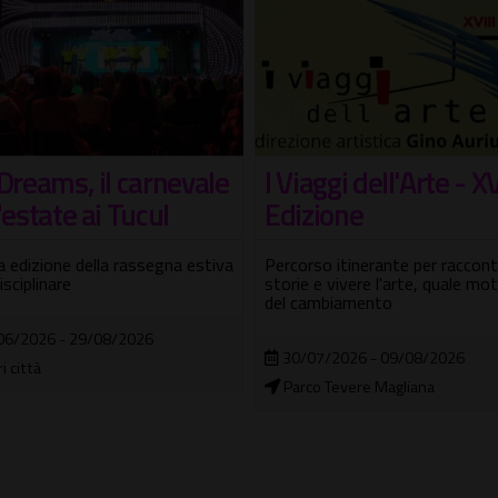
Estate 2026 – Ninf
aggi dell'Arte - XVIII
Village apre all'Eur
zione
Tre mesi di concerti, dj set e gr
so itinerante per raccontare
eventi
 e vivere l'arte, quale motore
ambiamento
22/05/2026 - 23/08/2026
07/2026 - 09/08/2026
Parco del Ninfeo
o Tevere Magliana