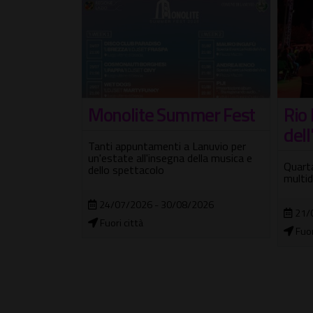
mer Fest
Rio Dreams, il carnevale
I Vi
dell'estate ai Tucul
Edi
Lanuvio per
ella musica e
Quarta edizione della rassegna estiva
Percor
multidisciplinare
storie
del c
2026
21/06/2026 - 29/08/2026
30/
Fuori città
Parc