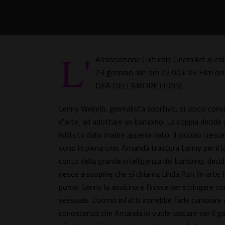
L'
Associazione Culturale Cinem'Art in col
23 gennaio alle ore 22.00 il XV Fil
DEA DELL’AMORE (1995)
Lenny Weinrib, giornalista sportivo, si lascia con
d'arte, ad adottare un bambino. La coppia decide 
istituto dalla madre appena nato. Il piccolo cresce
sono in piena crisi. Amanda trascura Lenny per il l
conto della grande intelligenza del bambino, deci
riesce a scoprire che si chiama Linda Ash (in arte
porno. Lenny la avvicina e finisce per stringere co
sessuale. L'uomo infatti vorrebbe farle cambiare v
conoscenza che Amanda lo vuole lasciare per il gal