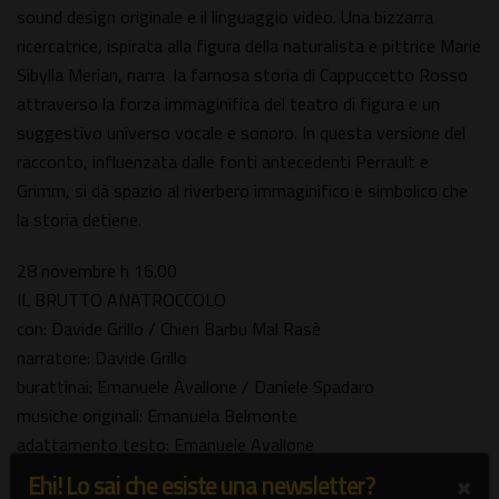
sound design originale e il linguaggio video. Una bizzarra
ricercatrice, ispirata alla figura della naturalista e pittrice Marie
Sibylla Merian, narra la famosa storia di Cappuccetto Rosso
attraverso la forza immaginifica del teatro di figura e un
suggestivo universo vocale e sonoro. In questa versione del
racconto, influenzata dalle fonti antecedenti Perrault e
Grimm, si dà spazio al riverbero immaginifico e simbolico che
la storia detiene.
28 novembre h 16.00
IL BRUTTO ANATROCCOLO
con: Davide Grillo / Chien Barbu Mal Rasè
narratore: Davide Grillo
burattinai: Emanuele Avallone / Daniele Spadaro
musiche originali: Emanuela Belmonte
adattamento testo: Emanuele Avallone
burattini, scene e costumi: Daniele Spadaro
×
Ehi! Lo sai che esiste una newsletter?