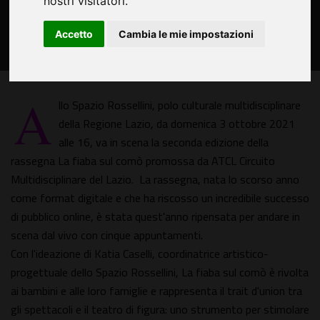
nostri visitatori.
Accetto
Cambia le mie impostazioni
A
llo Spazio Rossellini, polo culturale multidisciplinare
della Regione Lazio, da domenica 3 ottobre 2021
alle 16, va in scena la seconda edizione della
rassegna La fiaba sul comò promossa da ATCL Circuito
Multidisciplinare del Lazio. La rassegna, nata lo scorso anno
come format digitale e che ha riscosso un incredibile successo
di pubblico online, è stata quest'anno ripensata per andare in
scena dal vivo con cinque appuntamenti.
Con l'ideazione di Katia Caselli, coordinatrice artistico-
progettuale dello Spazio Rossellini, La fiaba sul comò è rivolta
ai bambini e alle loro famiglie e rappresenta il trait d'union tra
gli spettacoli e il teatro di figura: uno strumento per stimolare