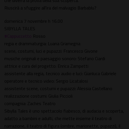
che diverrà la prova della sua scoperta.
Riuscirà a sfuggire all'ira del malvagio Barbablu?
domenica 7 novembre h 16.00
SIBYLLA TALES
#Cappuccetto
Rosso
regia e drammaturgia: Luana Gramegna
scene, costumi, luci e pupazzi: Francesco Givone
musiche originali e paesaggio sonoro: Stefano Ciardi
attrice e cura del progetto: Enrica Zampetti
assistente alla regia, tecnico audio e luci: Gianluca Gabriele
operatore e tecnico video: Sergio Licatalosi
assistente scene, costumi e pupazzi: Alessia Castellano
realizzazione costumi: Giulia Piccioli
compagnia: Zaches Teatro
Sibylla Tales è uno spettacolo fiabesco, di audacia e scoperta,
adatto a bambini e adulti, che mette insieme il teatro di
narrazione, il teatro di figura (ombre, marionette, pupazzi), il