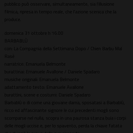
pubblico può osservare, simultaneamente, sia l'illusione
filmica, ripresa in tempo reale, che l'azione scenica che la
produce.
domenica 31 ottobre h 16.00
BARBABLÙ
con: La Compagnia della Settimana Dopo / Chien Barbu Mal
Rasè
narratrice: Emanuela Belmonte
burattinai: Emanuele Avallone / Daniele Spadaro
musiche originali: Emanuela Belmonte
adattamento testo: Emanuele Avallone
burattini, scene e costumi: Daniele Spadaro
Barbablù o di come una giovane dama, sposatasi a Barbablù,
ricco ed affascinante signore le cui precedenti mogli sono
scomparse nel nulla, scopra in una paurosa stanza buia i corpi
delle mogli uccise e, per lo spavento, perda la chiave fatata