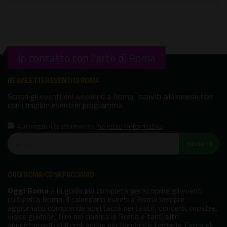
In contatto con l'arte di Roma
NEWSLETTER EVENTI DI ROMA
Scopri gli eventi del weekend a Roma, iscriviti alla newsletter
con i migliori eventi in programma.
Autorizzo il trattamento
,
ho letto l'informativa
ISCRIVITI!
OGGI ROMA: COSA FACCIAMO
Oggi Roma
è la guida più completa per scoprire gli eventi
culturali a Roma. Il calendario eventi a Roma sempre
aggiornato comprende spettacoli nei teatri, concerti, mostre,
visite guidate, film nei cinema di Roma e tanti altri
appuntamenti culturali anche per bambini e famiglie. Cerca gli