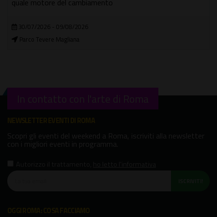
quale motore del cambiamento
30/07/2026 - 09/08/2026
Parco Tevere Magliana
In contatto con l'arte di Roma
NEWSLETTER EVENTI DI ROMA
Scopri gli eventi del weekend a Roma, iscriviti alla newsletter
con i migliori eventi in programma.
Autorizzo il trattamento
,
ho letto l'informativa
ISCRIVITI!
OGGI ROMA: COSA FACCIAMO