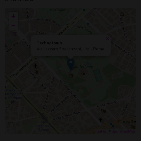
+
−
×
Technotown
Via Lazzaro Spallanzani, 1/a - Roma
Leaflet
| ©
OpenStreetMap