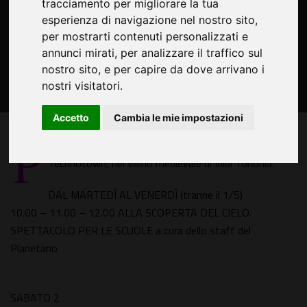
tracciamento per migliorare la tua
esperienza di navigazione nel nostro sito,
per mostrarti contenuti personalizzati e
annunci mirati, per analizzare il traffico sul
nostro sito, e per capire da dove arrivano i
nostri visitatori.
Accetto
Cambia le mie impostazioni
P
rogramma di Maggio del Planetario gonfiabile a
Technotown, nel villino medievale di Villa Torlonia.
DAL MARTEDÌ AL VENERDÌ (tranne il 1/5)
10.00 – 11.00 – 12.00 ALLA SCOPERTA DEL CIELO.
SPETTACOLO PER LE SCUOLE a cura dello staff del
Planetario
SABATO 2