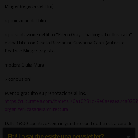
Minger (regista del film)
> proiezione del film
> presentazione del libro "Eileen Gray. Una biografia illustrata"
e dibattito con Gisella Bassanini, Giovanna Canzi (autrici) e
Beatrice Minger (regista)
modera Giulia Mura
> conclusioni
evento gratuito su prenotazione al link:
https://culturatela.com/it/detail/6a10281c79e0aeeaea7da025?
organizer=casadellarchitettura
Dalle 18:00 aperitivo/cena in giardino con food truck a cura di
@cateringstreetfood
×
Ehi! Lo sai che esiste una newsletter?