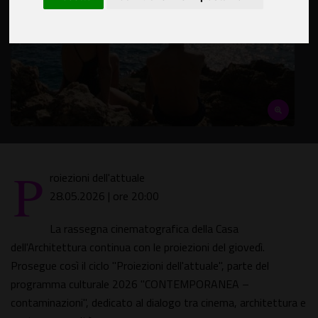
P
roiezioni dell'attuale
28.05.2026 | ore 20:00
La rassegna cinematografica della Casa
dell'Architettura continua con le proiezioni del giovedì.
Prosegue così il ciclo "Proiezioni dell'attuale", parte del
programma culturale 2026 "CONTEMPORANEA –
contaminazioni", dedicato al dialogo tra cinema, architettura e