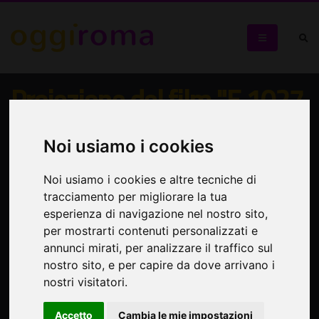
Proiezione del film "E.1027
- Eileen Gray e la casa sul
mare (2024)"
Noi usiamo i cookies
Noi usiamo i cookies e altre tecniche di
"CONTEMPORANEA – contaminazioni": dialogo tra
tracciamento per migliorare la tua
cinema, architettura e contemporaneità
esperienza di navigazione nel nostro sito,
per mostrarti contenuti personalizzati e
annunci mirati, per analizzare il traffico sul
nostro sito, e per capire da dove arrivano i
nostri visitatori.
Accetto
Cambia le mie impostazioni