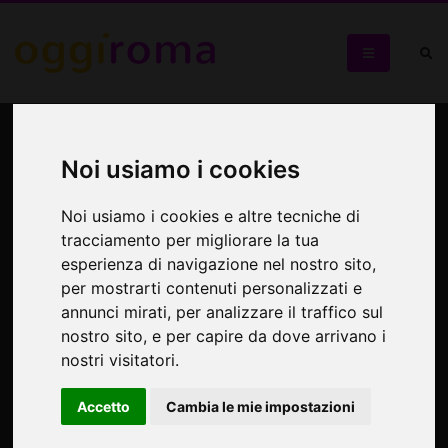
Proiezione di 9
cortometraggi di tematiche
Noi usiamo i cookies
pasoliniane
Noi usiamo i cookies e altre tecniche di
tracciamento per migliorare la tua
9 corti di grande impatto da non perdere!
esperienza di navigazione nel nostro sito,
per mostrarti contenuti personalizzati e
annunci mirati, per analizzare il traffico sul
nostro sito, e per capire da dove arrivano i
nostri visitatori.
Accetto
Cambia le mie impostazioni