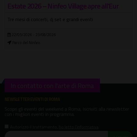
Estate 2026 – Ninfeo Village apre all'Eur
Tre mesi di concerti, dj set e grandi eventi
22/05/2026 - 23/08/2026
Parco del Ninfeo
In contatto con l'arte di Roma
NEWSLETTER EVENTI DI ROMA
Scopri gli eventi del weekend a Roma, iscriviti alla newsletter
con i migliori eventi in programma.
Autorizzo il trattamento
,
ho letto l'informativa