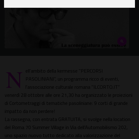
N
ell'ambito della kermesse "PERCORSI
PASOLINIANI", un programma ricco di eventi,
l'associazione culturale romana "ILCORTO.IT"
venerdì 28 ottobre alle ore 21,30 ha organizzato le proiezioni
di Cortometraggi di tematiche pasoliniane: 9 corti di grande
impatto da non perdere!
La rassegna, con entrata GRATUITA, si svolge nella location
del Roma 70 Summer Village in Via dell'Automobilismo 202,
uno spazio nuovo tutto dedicato alla valorizzazione del