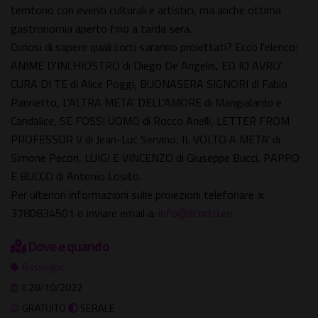
territorio con eventi culturali e artistici, ma anche ottima
gastronomia aperto fino a tarda sera.
Curiosi di sapere quali corti saranno proiettati? Ecco l'elenco:
ANIME D'INCHIOSTRO di Diego De Angelis, ED IO AVRO'
CURA DI TE di Alice Poggi, BUONASERA SIGNORI di Fabio
Pannetto, L'ALTRA META' DELL'AMORE di Mangialardo e
Candalice, SE FOSSI UOMO di Rocco Anelli, LETTER FROM
PROFESSOR V di Jean-Luc Servino, IL VOLTO A META' di
Simone Pecori, LUIGI E VINCENZO di Giuseppe Bucci, PAPPO
E BUCCO di Antonio Losito.
Per ulteriori informazioni sulle proiezioni telefonare a:
3780834501 o inviare email a:
info@ilcorto.eu
Dove e quando
Rassegne
Il 28/10/2022
GRATUITO
SERALE