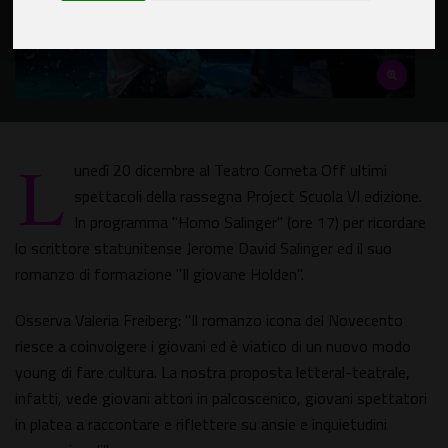
L
unedì 20 dicembre al Teatro Cometa Off ultimi
spettacoli della rassegna Project Scuola VI edizione.
In programma "Homo Salinger" (ore 17) per ricordare
lo scrittore statunitense Jerome David Salinger ed il suo
romanzo di formazione "Il giovane Holden".
Osserva Valeria Freiberg: "Il romanzo icona del Novecento
riesce a coinvolgere i giovani ed è viatico di un nuovo modo
young di fare cultura. La nostra proposta letteral-teatrale,
infatti, vede giovani attori in palcoscenico, giovani spettatori
in platea a raccontare e riflettere su ansie e inquietudini