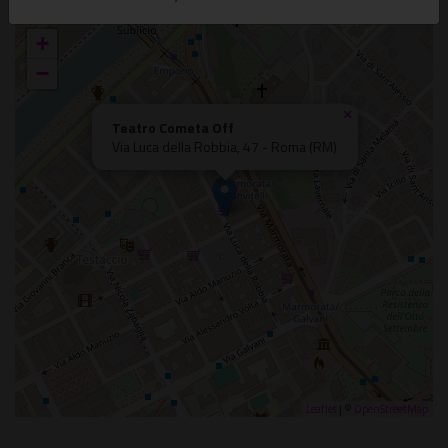
+
−
×
Teatro Cometa Off
Via Luca della Robbia, 47 - Roma (RM)
Leaflet
| ©
OpenStreetMap