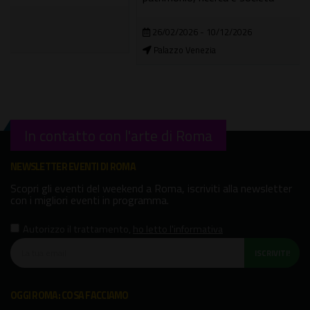
26/02/2026 - 10/12/2026
Palazzo Venezia
In contatto con l'arte di Roma
NEWSLETTER EVENTI DI ROMA
Scopri gli eventi del weekend a Roma, iscriviti alla newsletter
con i migliori eventi in programma.
Autorizzo il trattamento
,
ho letto l'informativa
ISCRIVITI!
OGGI ROMA: COSA FACCIAMO