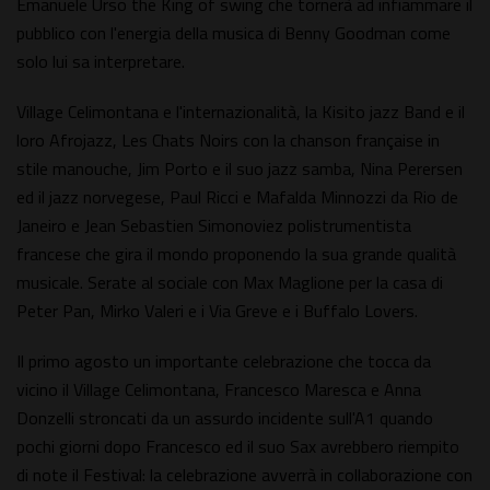
Emanuele Urso the King of swing che tornerà ad infiammare il
pubblico con l'energia della musica di Benny Goodman come
solo lui sa interpretare.
Village Celimontana e l'internazionalità, la Kisito jazz Band e il
loro Afrojazz, Les Chats Noirs con la chanson française in
stile manouche, Jim Porto e il suo jazz samba, Nina Perersen
ed il jazz norvegese, Paul Ricci e Mafalda Minnozzi da Rio de
Janeiro e Jean Sebastien Simonoviez polistrumentista
francese che gira il mondo proponendo la sua grande qualità
musicale. Serate al sociale con Max Maglione per la casa di
Peter Pan, Mirko Valeri e i Via Greve e i Buffalo Lovers.
Il primo agosto un importante celebrazione che tocca da
vicino il Village Celimontana, Francesco Maresca e Anna
Donzelli stroncati da un assurdo incidente sull'A1 quando
pochi giorni dopo Francesco ed il suo Sax avrebbero riempito
di note il Festival: la celebrazione avverrà in collaborazione con