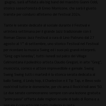
giugno, sarà affidata alla big band del maestro Gianni Oddi,
storico sassofonista di Ennio Morricone, che sarà il giusto
tramite per condurci all'interno del festival 2024.
Tante le serate dedicate al sociale durante il Festival e
un'intera settimana per il grande Jazz tradizionale con il
Roman Classic Jazz Festival a cura di Lino Patruno dal 27
agosto al 1° di settembre, uno storico Festival nel Festival
per ricordare la musica Swing ed i suoi più grandi interpreti.
"Greg ogni luneday", tutti i lunedì sul palco del Village
Celimontana il poliedrico artista Claudio Gregori, in arte "Greg",
musicista, comico e attore imprevedibile e geniale. Swing
Swing Swing tutti i martedì è la storica serata dedicata al
ballo Swing, il Lindy hop, il Charleston e il Tip Tap, e Bevo solo
rock'n'roll tutte le domeniche, per chi ama il Rock'n'roll anni '50.
Le due serate cominceranno sempre con una lezione gratuita
"primi passi" offerta dalle migliori scuole di ballo di Roma e a
seguire il concerto con tutti i ballerini in pista.