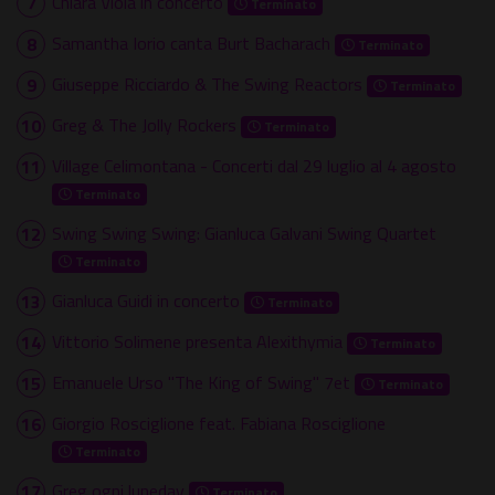
Chiara Viola in concerto
Terminato
Samantha Iorio canta Burt Bacharach
Terminato
Giuseppe Ricciardo & The Swing Reactors
Terminato
Greg & The Jolly Rockers
Terminato
Village Celimontana - Concerti dal 29 luglio al 4 agosto
Terminato
Swing Swing Swing: Gianluca Galvani Swing Quartet
Terminato
Gianluca Guidi in concerto
Terminato
Vittorio Solimene presenta Alexithymia
Terminato
Emanuele Urso "The King of Swing" 7et
Terminato
Giorgio Rosciglione feat. Fabiana Rosciglione
Terminato
Greg ogni luneday
Terminato