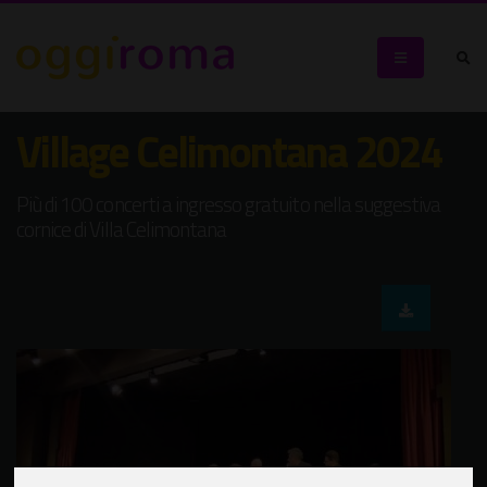
Village Celimontana 2024
Più di 100 concerti a ingresso gratuito nella suggestiva
cornice di Villa Celimontana