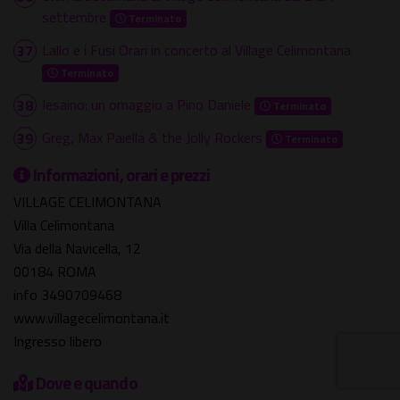
settembre
Terminato
Lallo e i Fusi Orari in concerto al Village Celimontana
Terminato
Iesaino: un omaggio a Pino Daniele
Terminato
Greg, Max Paiella & the Jolly Rockers
Terminato
Informazioni, orari e prezzi
VILLAGE CELIMONTANA
Villa Celimontana
Via della Navicella, 12
00184 ROMA
info 3490709468
www.villagecelimontana.it
Ingresso libero
Dove e quando