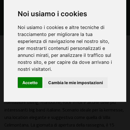
Noi usiamo i cookies
Noi usiamo i cookies e altre tecniche di
tracciamento per migliorare la tua
esperienza di navigazione nel nostro sito,
U
per mostrarti contenuti personalizzati e
n'estate romana che si riempie di musica, cultura ed
annunci mirati, per analizzare il traffico sul
eleganza con l'ottava edizione del
Village
nostro sito, e per capire da dove arrivano i
Celimontana
, rassegna organizzata dal Cotton
nostri visitatori.
Club, in programma dal 15 giugno al 7 settembre 2024. Torna
uno degli appuntamenti più attesi dell'estate, che proporrà più
Accetto
Cambia le mie impostazioni
di 100 concerti live e un programma di grande livello. Un
festival che vedrà alternarsi sul palco grandi musicisti jazz,
formazioni swing, manouche, rock 'n roll e alcune delle più
interessanti big band italiane. Scenario ideale per la kermesse,
una location elegante e suggestiva come quella di Villa
Celimontana. La giornata di apertura della rassegna, il 15