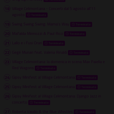
Village Celimontana - Concerti dal 5 agosto all'11
agosto
Terminato
Swing Swing Swing: Mama's Way
Terminato
Mafalda Minnozzi & Paul Ricci
Terminato
Lallo e i Fusi Orari
Terminato
Gegé Munari feat. Valeria Rinaldi
Terminato
Village Celimontana: la domenica in scena Max Paiella e
Red Wagons
Terminato
Gipsy Minifest al Village Celimontana
Terminato
Gipsy Minifest al Village Celimontana
Terminato
Gipsy Minifest al Village Celimontana: Django Jazz in
concerto
Terminato
Roberta Vaudo & the Blue Whistles
Terminato