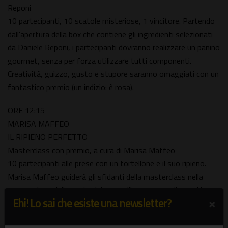
Reponi
10 partecipanti, 10 scatole misteriose, 1 vincitore. Partendo
dall'apertura della box che contiene gli ingredienti selezionati
da Daniele Reponi, i partecipanti dovranno realizzare un panino
gourmet, senza per forza utilizzare tutti componenti.
Creatività, guizzo, gusto e stupore saranno omaggiati con un
fantastico premio (un indizio: è rosa).
ORE 12:15
MARISA MAFFEO
IL RIPIENO PERFETTO
Masterclass con premio, a cura di Marisa Maffeo
10 partecipanti alle prese con un tortellone e il suo ripieno.
Marisa Maffeo guiderà gli sfidanti della masterclass nella
preparazione della pasta ripiena emiliana per eccellenza. Una
×
Ehi! Lo sai che esiste una newsletter?
volta eseguita la ricetta, saranno i presenti a doverla replicare.
Ma solo uno vincerà.