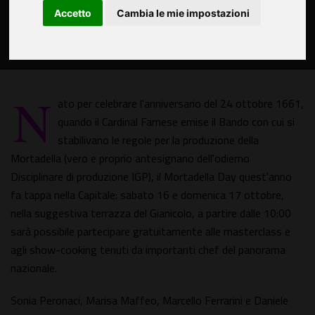
Accetto
Cambia le mie impostazioni
N
ato per celebrare l'anniversario del 24 ottobre 1661,
quando il Cardinal Farnese emise il Bando con cui si
stabilivano le regole per la produzione della
Mortadella (vero e proprio antesignano dell'odierno
Disciplinare di produzione IGP), il Mortadella Day quest'anno
fa tappa nella Capitale: sabato 16 e domenica 17 ottobre,
nella suggestiva terrazza del Gianicolo, a partire dalle 10:00
sarà possibile partecipare gratuitamente alle masterclass e
agli show-cooking tenuti da importanti chef del panorama
nazionale.
Sonia Peronaci, Marisa Maffeo, Marcello Ferrarini e Daniele