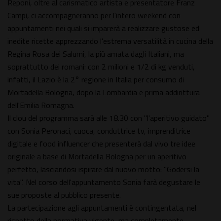
Reponi, oltre al carismatico artista e presentatore Franz
Campi, ci accompagneranno per l'intero weekend con
appuntamenti nei quali si imparerà a realizzare gustose ed
inedite ricette apprezzando l'estrema versatilità in cucina della
Regina Rosa dei Salumi, la più amata dagli Italiani, ma
soprattutto dei romani: con 2 milioni e 1/2 di kg venduti,
infatti, il Lazio è la 2° regione in Italia per consumo di
Mortadella Bologna, dopo la Lombardia e prima addirittura
dell'Emilia Romagna.
Il clou del programma sarà alle 18.30 con "l'aperitivo guidato"
con Sonia Peronaci, cuoca, conduttrice tv, imprenditrice
digitale e food influencer che presenterà dal vivo tre idee
originale a base di Mortadella Bologna per un aperitivo
perfetto, lasciandosi ispirare dal nuovo motto: "Godersi la
vita". Nel corso dell'appuntamento Sonia farà degustare le
sue proposte al pubblico presente.
La partecipazione agli appuntamenti è contingentata, nel
rispetto della normativa vigente, ma completamente