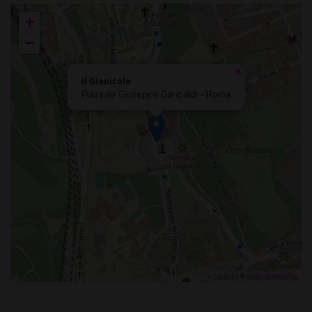
+
−
×
Il Gianicolo
Piazzale Giuseppe Garibaldi - Roma
Leaflet
| ©
OpenStreetMap