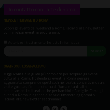
In contatto con l'arte di Roma
NEWSLETTER EVENTI DI ROMA
Scopri gli eventi del weekend a Roma, iscriviti alla newsletter
con i migliori eventi in programma.
Autorizzo il trattamento
,
ho letto l'informativa
ISCRIVITI!
OGGI ROMA: COSA FACCIAMO
Oggi Roma
è la guida più completa per scoprire gli eventi
culturali a Roma. Il calendario eventi a Roma sempre
aggiornato comprende spettacoli nei teatri, concerti, mostre,
visite guidate, film nei cinema di Roma e tanti altri
appuntamenti culturali anche per bambini e famiglie. Cerca gli
eventi a Roma in agenda e se vuoi rimanere aggiornato
iscriviti alla newsletter settimanale.