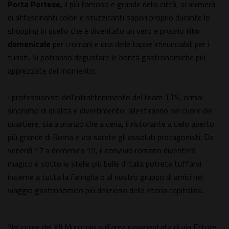
Porta Portese,
il più famoso e grande della città, si animerà
di affascinanti colori e stuzzicanti sapori proprio durante lo
shopping in quello che è diventato un vero e proprio
rito
domenicale
per i romani e una delle tappe irrinunciabili per i
turisti. Si potranno degustare le bontà gastronomiche più
apprezzate del momento.
I professionisti dell'intrattenimento del team TTS, ormai
sinonimo di qualità e divertimento, allestiranno nel cuore del
quartiere, sia a pranzo che a cena, il ristorante a cielo aperto
più grande di Roma e voi sarete gli assoluti protagonisti. Da
venerdì 17 a domenica 19, il convivio romano diventerà
magico e sotto le stelle più belle d'Italia potrete tuffarvi
insieme a tutta la famiglia o al vostro gruppo di amici nel
viaggio gastronomico più delizioso della storia capitolina.
Nel cuore del XII Municipio sull'area pavimentata di via Ettore