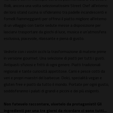
Rolli, ancora una volta selezionatissimi Street Chef all'interno
dei loro stand cucina si sfideranno tra padelle incandescenti e
fornelli fiammeggianti per offrirvi il piatto migliore all'interno
di un villaggio con tante sedute messe a disposizione per
lasciarvi trasportare da giochi di luce, musica e un'atmosfera
esclusiva, piacevole, rilassante e piena di gusto.
Vedrete con i vostri occhi la trasformazione di materie prime
in versione gourmet. Una selezione di piatti per tutti i gusti.
Antipasti sfiziosi e fritti di ogni genere. Piatti tradizionali
regionali e tante curiosità appetitose. Carni e pesce cotti da
veri e propri maestri del barbecue. Dolci, specialità vegan e
gluten free e piatti da tutto il mondo. Portate per ogni gusto,
soddisferanno i palati di grandi e piccini e dei più esigenti.
Non fatevelo raccontare, vivetelo da protagonisti! Gli
ingredienti per una tre giorni da ricordare ci sono tutti…