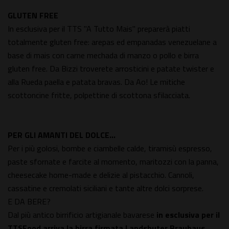
GLUTEN FREE
In esclusiva per il TTS "A Tutto Mais" preparerà piatti
totalmente gluten free: arepas ed empanadas venezuelane a
base di mais con carne mechada di manzo o pollo e birra
gluten free. Da Bizzi troverete arrosticini e patate twister e
alla Rueda paella e patata bravas. Da Ao! Le mitiche
scottoncine fritte, polpettine di scottona sfilacciata.
PER GLI AMANTI DEL DOLCE…
Per i più golosi, bombe e ciambelle calde, tiramisù espresso,
paste sfornate e farcite al momento, maritozzi con la panna,
cheesecake home-made e delizie al pistacchio. Cannoli,
cassatine e cremolati siciliani e tante altre dolci sorprese.
E DA BERE?
Dal più antico birrificio artigianale bavarese
in esclusiva per il
TTSFood arriva la birra firmata Landshuter Brauhaus
,