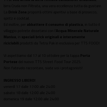
birra Cruda non Filtrata, una vera eccellenza tutta da gustare.
La
Drink Zone
proporrà ottimi aperitivi a base di prosecco,
spritz e cocktail.
Ed inoltre, per
abbattere il consumo di plastica
, in tutto il
villaggio potrete dissetarvi con l'
Acqua Minerale Naturale
Maniva
, in
speciali brick originali e interamente
riciclabili
prodotti da Tetra Pak in esclusiva per TTS FOOD!
Vi aspettiamo dal 17 al 10 ottobre per la tappa
Porta
Portese
del nuovo TTS Street Food Tour 2025.
Non fatevelo raccontare, siate voi i protagonisti!
INGRESSO LIBERO!
venerdì 17 dalle 17:00 alle 24:00
sabato 18 dalle 12:00 alle 24:00
domenica 19 dalle 12:00 alle 24:00