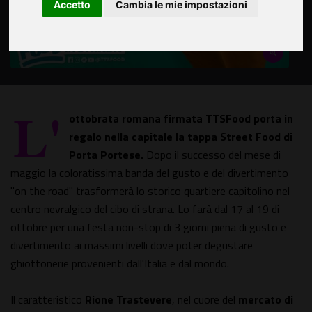
Accetto
Cambia le mie impostazioni
L'
ottobrata romana firmata TTSFood porta in
regalo nella capitale la tappa Street Food di
Porta Portese.
Dopo il successo del mese di
maggio la coloratissima banda del gusto e del divertimento
"on the road" trasformerà lo storico quartiere capitolino nel
centro nevralgico del cibo di strana. Lo farà dal 17 al 19 di
ottobre per una festa non-stop di 3 giorni piena di gusto e
divertimento ai massimi livelli dove poter degustare
ghiottonerie provenienti dall'Italia e dal mondo.
Il caratteristico
Rione Trastevere
, nel cuore del
mercato di