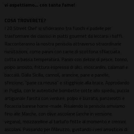
vi aspettiamo… con tanta fame!
COSA TROVERETE?
I 20 Street Chef si sfideranno tra fuochi e padelle per
trasformare dei classici in piatti gourmet da leccarsi i baffi.
Racconteranno la nostra penisola attraverso straordinarie
rivisitazioni, come panini con carne di scottona sfilacciata
cotta a bassa temperatura. Panini con delizie di pesce, tonno,
polpo arrosto, frittura espressa di alici, moscardini, calamari e
baccalà. Dalla Sicilia, cannoli, arancine, pane e panelle,
sfincione, "pane ca meusa" e stigghiole alla brace. Approdando
in Puglia, con le autentiche bombette cotte allo spiedo, puccia
artigianale farcita con verdure, polpo e burrata, panzerotti e
focaccia barese home-made. Risalendo la penisola arriviamo
fino alle Marche, con olive ascolane (anche in versione
vegana), mozzarelline al tartufo fritte al momento e cremini
ascolani. Passando per l'Abruzzo, gustando i veri arrosticini di