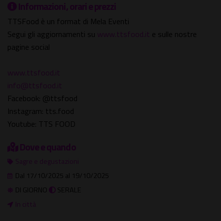
Informazioni, orari e prezzi
TTSFood è un format di Mela Eventi
Segui gli aggiornamenti su
www.ttsfood.it
e sulle nostre
pagine social
www.ttsfood.it
info@ttsfood.it
Facebook: @ttsfood
Instagram: tts.food
Youtube: TTS FOOD
Dove e quando
Sagre e degustazioni
Dal 17/10/2025 al 19/10/2025
DI GIORNO
SERALE
In città