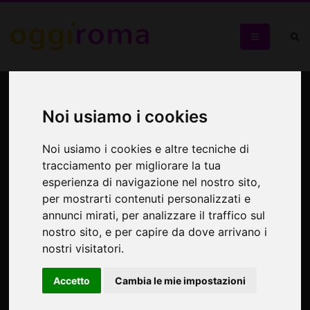
Capodanno al The Cineclub
– Una notte a tutto cinema
Noi usiamo i cookies
Noi usiamo i cookies e altre tecniche di
Un evento speciale per un'unica esperienza immersiva
tracciamento per migliorare la tua
esperienza di navigazione nel nostro sito,
per mostrarti contenuti personalizzati e
annunci mirati, per analizzare il traffico sul
nostro sito, e per capire da dove arrivano i
nostri visitatori.
Accetto
Cambia le mie impostazioni