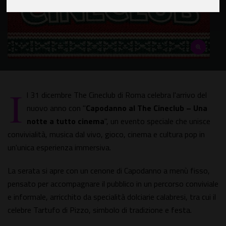
I
l 31 dicembre The Cineclub di Roma celebra l'arrivo del
nuovo anno con "
Capodanno al The Cineclub – Una
notte a tutto cinema
", un evento speciale che unisce
convivialità, musica dal vivo, gioco, cinema e cultura pop in
un'unica esperienza immersiva.
La serata si apre con un cenone di Capodanno a menù fisso,
pensato per accompagnare il pubblico in un percorso conviviale
e informale, arricchito da specialità dolciarie calabresi, tra cui il
celebre Tartufo di Pizzo, simbolo di tradizione e festa.