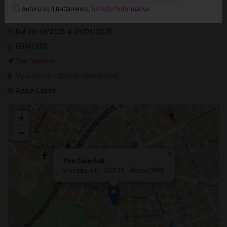
Dove e quando
Autorizzo il trattamento
,
ho letto l'informativa
Serate
Dal 31/12/2025 al 01/01/2026
GRATUITO
The Cineclub
Via Lidia, 46 - 00179 - Roma (RM)
Appio-Latino
+
−
×
The Cineclub
Via Lidia, 46 - 00179 - Roma (RM)