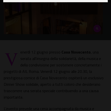
V
enerdì 12 giugno presso
Casa Novecento
, una
serata all'insegna della solidarietà, della musica e
della condivisione per sostenere concretamente i
progetti di AIL Roma. Venerdì 12 giugno alle 20.30, la
prestigiosa cornice di Casa Novecento ospiterà un esclusivo
Dinner Show solidale, aperto a tutti coloro che desiderano
trascorrere una serata speciale contribuendo a una causa
importante.
L'evento prevede una cena accompagnata da musica e