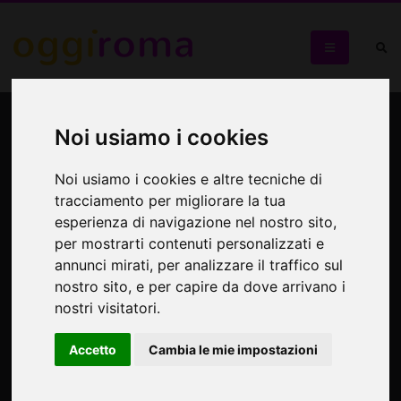
Dinner Show solidale per
Noi usiamo i cookies
AIL Roma
Noi usiamo i cookies e altre tecniche di
Per chi desidera trascorrere una serata speciale
tracciamento per migliorare la tua
contribuendo a una causa importante
esperienza di navigazione nel nostro sito,
per mostrarti contenuti personalizzati e
annunci mirati, per analizzare il traffico sul
nostro sito, e per capire da dove arrivano i
nostri visitatori.
Accetto
Cambia le mie impostazioni