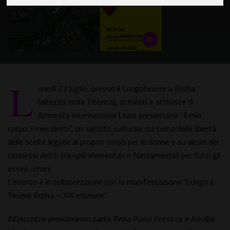
L
unedì 27 luglio, presso il Lungotevere a Roma
(altezza Isola Tiberina), attivisti e attiviste di
Amnesty International Lazio presentano “Il mio
corpo, i miei diritti”, un salotto culturale sul tema della libertà
delle scelte legate al proprio corpo per le donne e su alcuni dei
connessi diritti tra i più elementari e fondamentali per tutti gli
esseri umani.
L'evento è in collaborazione con la manifestazione “Lungo il
Tevere Roma – XIII edizione”.
All'incontro prenderanno parte Anna Parisi Presicce e Amalia