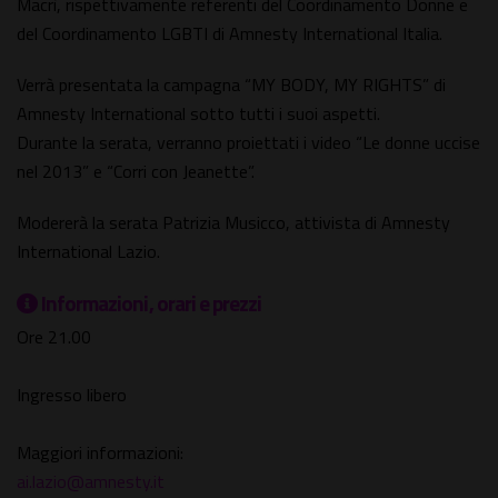
Macrì, rispettivamente referenti del Coordinamento Donne e
del Coordinamento LGBTI di Amnesty International Italia.
Verrà presentata la campagna “MY BODY, MY RIGHTS” di
Amnesty International sotto tutti i suoi aspetti.
Durante la serata, verranno proiettati i video “Le donne uccise
nel 2013” e “Corri con Jeanette”.
Modererà la serata Patrizia Musicco, attivista di Amnesty
International Lazio.
Informazioni, orari e prezzi
Ore 21.00
Ingresso libero
Maggiori informazioni:
ai.lazio@amnesty.it