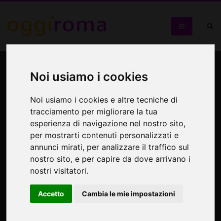
Il mio corpo, i miei diritti
Noi usiamo i cookies
Salotto culturale con Amnesty
Noi usiamo i cookies e altre tecniche di
tracciamento per migliorare la tua
esperienza di navigazione nel nostro sito,
per mostrarti contenuti personalizzati e
annunci mirati, per analizzare il traffico sul
nostro sito, e per capire da dove arrivano i
nostri visitatori.
Accetto
Cambia le mie impostazioni