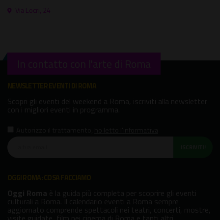
Via Locri, 24
In contatto con l'arte di Roma
NEWSLETTER EVENTI DI ROMA
Scopri gli eventi del weekend a Roma, iscriviti alla newsletter
con i migliori eventi in programma.
Autorizzo il trattamento
,
ho letto l'informativa
ISCRIVITI!
OGGI ROMA: COSA FACCIAMO
Oggi Roma
è la guida più completa per scoprire gli eventi
culturali a Roma. Il calendario eventi a Roma sempre
aggiornato comprende spettacoli nei teatri, concerti, mostre,
visite guidate, film nei cinema di Roma e tanti altri